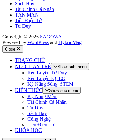
Sách Hay
Tài Chính Cá Nhân
TẢN MẠN
Tiền Điện Tử
Tư Duy
Copyright © 2026
SAGOWA
.
Powered by
WordPress
and
HybridMag
.
Close
TRANG CHỦ
NUÔI DẠY TRẺ
Show sub menu
Rèn Luyện Tư Duy
Rèn Luyện IQ, EQ
Kỹ Năng Sống, STEM
KIẾN THỨC
Show sub menu
Kỹ Năng Mềm
Tài Chính Cá Nhân
Tư Duy
Sách Hay
Công Nghệ
Tiền Điện Tử
KHÓA HỌC