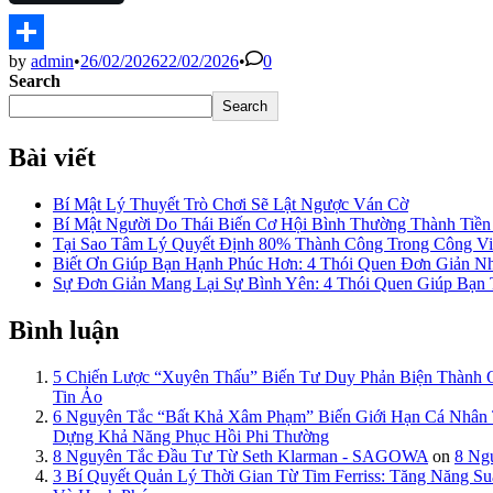
by
admin
•
26/02/2026
22/02/2026
•
0
Share
Search
Search
Bài viết
Bí Mật Lý Thuyết Trò Chơi Sẽ Lật Ngược Ván Cờ
Bí Mật Người Do Thái Biến Cơ Hội Bình Thường Thành Tiề
Tại Sao Tâm Lý Quyết Định 80% Thành Công Trong Công Việ
Biết Ơn Giúp Bạn Hạnh Phúc Hơn: 4 Thói Quen Đơn Giản N
Sự Đơn Giản Mang Lại Sự Bình Yên: 4 Thói Quen Giúp Bạn
Bình luận
5 Chiến Lược “Xuyên Thấu” Biến Tư Duy Phản Biện Thành
Tin Ảo
6 Nguyên Tắc “Bất Khả Xâm Phạm” Biến Giới Hạn Cá Nhâ
Dựng Khả Năng Phục Hồi Phi Thường
8 Nguyên Tắc Đầu Tư Từ Seth Klarman - SAGOWA
on
8 Ng
3 Bí Quyết Quản Lý Thời Gian Từ Tim Ferriss: Tăng Năng