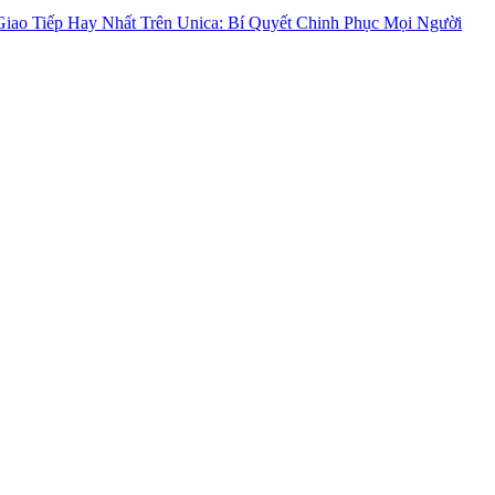
iao Tiếp Hay Nhất Trên Unica: Bí Quyết Chinh Phục Mọi Người