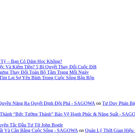
n Tỷ – Bạn Có Dám Học Không?
c Và Kiếm Tiền? 5 Bí Quyết Thay Đổi Cuộc Đời
hưng Thay Đổi Toàn Bộ Tâm Trạng Mỗi Ngày
 Tìm Lại Sự Yên Bình Trong Cuộc Sống Bận Rộn
 Quyền Năng Ra Quyết Định Đột Phá - SAGOWA
on
Tư Duy Phản Bi
n Thành “Bức Tường Thành” Bảo Vệ Hạnh Phúc & Năng Suất - SA
uyên Tắc Đầu Tư Từ John Bogle
 Suất Và Cân Bằng Cuộc Sống - SAGOWA
on
Quản Lý Thời Gian Hiệu