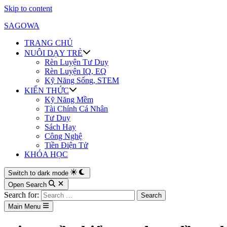
Skip to content
SAGOWA
TRANG CHỦ
NUÔI DẠY TRẺ
Rèn Luyện Tư Duy
Rèn Luyện IQ, EQ
Kỹ Năng Sống, STEM
KIẾN THỨC
Kỹ Năng Mềm
Tài Chính Cá Nhân
Tư Duy
Sách Hay
Công Nghệ
Tiền Điện Tử
KHÓA HỌC
Switch to dark mode
Open Search
Search for:
Main Menu