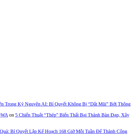
ện Trong Kỷ Nguyên AI: Bí Quyết Không Bị “Dắt Mũi” Bởi Thông
GOWA
on
5 Chiến Thuật “Thép” Biến Thất Bại Thành Bàn Đạp, Xây
 Quả: Bí Quyết Lập Kế Hoạch 168 Giờ Mỗi Tuần Để Thành Công