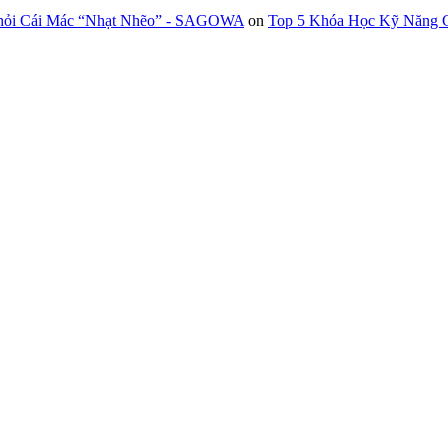
Khỏi Cái Mác “Nhạt Nhẽo” - SAGOWA
on
Top 5 Khóa Học Kỹ Năng G