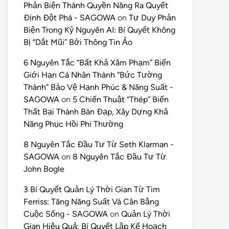
Phản Biện Thành Quyền Năng Ra Quyết
Định Đột Phá - SAGOWA
on
Tư Duy Phản
Biện Trong Kỷ Nguyên AI: Bí Quyết Không
Bị “Dắt Mũi” Bởi Thông Tin Ảo
6 Nguyên Tắc “Bất Khả Xâm Phạm” Biến
Giới Hạn Cá Nhân Thành “Bức Tường
Thành” Bảo Vệ Hạnh Phúc & Năng Suất -
SAGOWA
on
5 Chiến Thuật “Thép” Biến
Thất Bại Thành Bàn Đạp, Xây Dựng Khả
Năng Phục Hồi Phi Thường
8 Nguyên Tắc Đầu Tư Từ Seth Klarman -
SAGOWA
on
8 Nguyên Tắc Đầu Tư Từ
John Bogle
3 Bí Quyết Quản Lý Thời Gian Từ Tim
Ferriss: Tăng Năng Suất Và Cân Bằng
Cuộc Sống - SAGOWA
on
Quản Lý Thời
Gian Hiệu Quả: Bí Quyết Lập Kế Hoạch