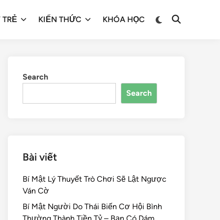
 TRẺ
KIẾN THỨC
KHÓA HỌC
Search
Search
Bài viết
Bí Mật Lý Thuyết Trò Chơi Sẽ Lật Ngược
Ván Cờ
Bí Mật Người Do Thái Biến Cơ Hội Bình
Thường Thành Tiền Tỷ – Bạn Có Dám