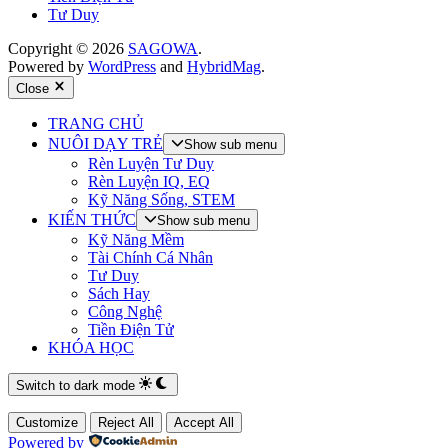
Tư Duy
Copyright © 2026
SAGOWA
.
Powered by
WordPress
and
HybridMag
.
Close
TRANG CHỦ
NUÔI DẠY TRẺ
Show sub menu
Rèn Luyện Tư Duy
Rèn Luyện IQ, EQ
Kỹ Năng Sống, STEM
KIẾN THỨC
Show sub menu
Kỹ Năng Mềm
Tài Chính Cá Nhân
Tư Duy
Sách Hay
Công Nghệ
Tiền Điện Tử
KHÓA HỌC
Switch to dark mode
Customize
Reject All
Accept All
Powered by