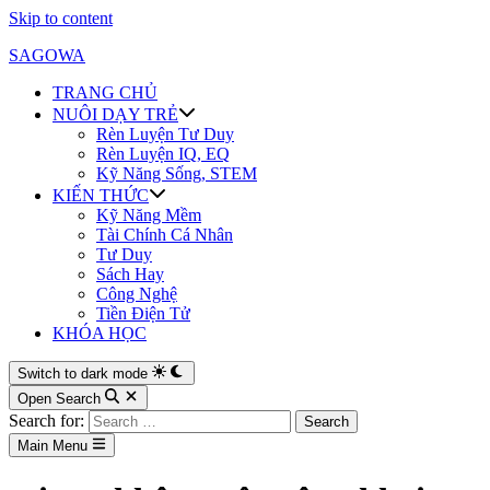
Skip to content
SAGOWA
TRANG CHỦ
NUÔI DẠY TRẺ
Rèn Luyện Tư Duy
Rèn Luyện IQ, EQ
Kỹ Năng Sống, STEM
KIẾN THỨC
Kỹ Năng Mềm
Tài Chính Cá Nhân
Tư Duy
Sách Hay
Công Nghệ
Tiền Điện Tử
KHÓA HỌC
Switch to dark mode
Open Search
Search for:
Main Menu