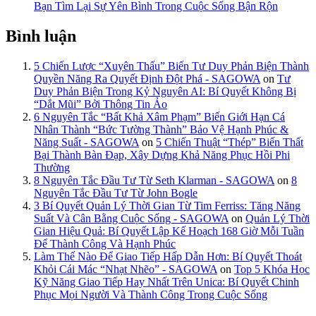
Bạn Tìm Lại Sự Yên Bình Trong Cuộc Sống Bận Rộn
Bình luận
5 Chiến Lược “Xuyên Thấu” Biến Tư Duy Phản Biện Thành
Quyền Năng Ra Quyết Định Đột Phá - SAGOWA
on
Tư
Duy Phản Biện Trong Kỷ Nguyên AI: Bí Quyết Không Bị
“Dắt Mũi” Bởi Thông Tin Ảo
6 Nguyên Tắc “Bất Khả Xâm Phạm” Biến Giới Hạn Cá
Nhân Thành “Bức Tường Thành” Bảo Vệ Hạnh Phúc &
Năng Suất - SAGOWA
on
5 Chiến Thuật “Thép” Biến Thất
Bại Thành Bàn Đạp, Xây Dựng Khả Năng Phục Hồi Phi
Thường
8 Nguyên Tắc Đầu Tư Từ Seth Klarman - SAGOWA
on
8
Nguyên Tắc Đầu Tư Từ John Bogle
3 Bí Quyết Quản Lý Thời Gian Từ Tim Ferriss: Tăng Năng
Suất Và Cân Bằng Cuộc Sống - SAGOWA
on
Quản Lý Thời
Gian Hiệu Quả: Bí Quyết Lập Kế Hoạch 168 Giờ Mỗi Tuần
Để Thành Công Và Hạnh Phúc
Làm Thế Nào Để Giao Tiếp Hấp Dẫn Hơn: Bí Quyết Thoát
Khỏi Cái Mác “Nhạt Nhẽo” - SAGOWA
on
Top 5 Khóa Học
Kỹ Năng Giao Tiếp Hay Nhất Trên Unica: Bí Quyết Chinh
Phục Mọi Người Và Thành Công Trong Cuộc Sống