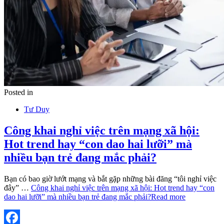
Posted in
Tư Duy
Công khai nghỉ việc trên mạng xã hội:
Hot trend hay “con dao hai lưỡi” mà
nhiều bạn trẻ đang mắc phải?
Bạn có bao giờ lướt mạng và bắt gặp những bài đăng “tôi nghỉ việc
đây” …
Công khai nghỉ việc trên mạng xã hội: Hot trend hay “con
dao hai lưỡi” mà nhiều bạn trẻ đang mắc phải?
Read more