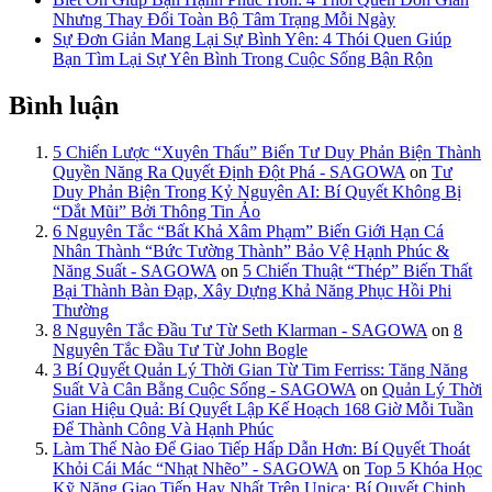
Nhưng Thay Đổi Toàn Bộ Tâm Trạng Mỗi Ngày
Sự Đơn Giản Mang Lại Sự Bình Yên: 4 Thói Quen Giúp
Bạn Tìm Lại Sự Yên Bình Trong Cuộc Sống Bận Rộn
Bình luận
5 Chiến Lược “Xuyên Thấu” Biến Tư Duy Phản Biện Thành
Quyền Năng Ra Quyết Định Đột Phá - SAGOWA
on
Tư
Duy Phản Biện Trong Kỷ Nguyên AI: Bí Quyết Không Bị
“Dắt Mũi” Bởi Thông Tin Ảo
6 Nguyên Tắc “Bất Khả Xâm Phạm” Biến Giới Hạn Cá
Nhân Thành “Bức Tường Thành” Bảo Vệ Hạnh Phúc &
Năng Suất - SAGOWA
on
5 Chiến Thuật “Thép” Biến Thất
Bại Thành Bàn Đạp, Xây Dựng Khả Năng Phục Hồi Phi
Thường
8 Nguyên Tắc Đầu Tư Từ Seth Klarman - SAGOWA
on
8
Nguyên Tắc Đầu Tư Từ John Bogle
3 Bí Quyết Quản Lý Thời Gian Từ Tim Ferriss: Tăng Năng
Suất Và Cân Bằng Cuộc Sống - SAGOWA
on
Quản Lý Thời
Gian Hiệu Quả: Bí Quyết Lập Kế Hoạch 168 Giờ Mỗi Tuần
Để Thành Công Và Hạnh Phúc
Làm Thế Nào Để Giao Tiếp Hấp Dẫn Hơn: Bí Quyết Thoát
Khỏi Cái Mác “Nhạt Nhẽo” - SAGOWA
on
Top 5 Khóa Học
Kỹ Năng Giao Tiếp Hay Nhất Trên Unica: Bí Quyết Chinh