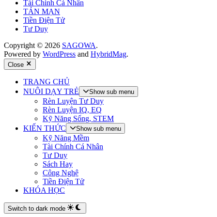
Tài Chính Cá Nhân
TẢN MẠN
Tiền Điện Tử
Tư Duy
Copyright © 2026
SAGOWA
.
Powered by
WordPress
and
HybridMag
.
Close
TRANG CHỦ
NUÔI DẠY TRẺ
Show sub menu
Rèn Luyện Tư Duy
Rèn Luyện IQ, EQ
Kỹ Năng Sống, STEM
KIẾN THỨC
Show sub menu
Kỹ Năng Mềm
Tài Chính Cá Nhân
Tư Duy
Sách Hay
Công Nghệ
Tiền Điện Tử
KHÓA HỌC
Switch to dark mode