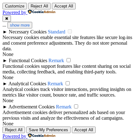
Customize
Reject All
Accept All
Powered by
✖
...
show more
►
Necessary Cookies
Standard
Necessary cookies enable essential site features like secure log-ins
and consent preference adjustments. They do not store personal
data.
None
►
Functional Cookies
Remark
Functional cookies support features like content sharing on social
media, collecting feedback, and enabling third-party tools.
None
►
Analytical Cookies
Remark
Analytical cookies track visitor interactions, providing insights on
metrics like visitor count, bounce rate, and traffic sources.
None
►
Advertisement Cookies
Remark
Advertisement cookies deliver personalized ads based on your
previous visits and analyze the effectiveness of ad campaigns.
None
Reject All
Save My Preferences
Accept All
Powered by