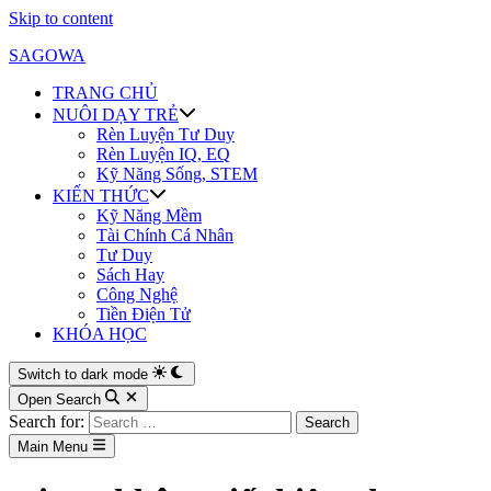
Skip to content
SAGOWA
TRANG CHỦ
NUÔI DẠY TRẺ
Rèn Luyện Tư Duy
Rèn Luyện IQ, EQ
Kỹ Năng Sống, STEM
KIẾN THỨC
Kỹ Năng Mềm
Tài Chính Cá Nhân
Tư Duy
Sách Hay
Công Nghệ
Tiền Điện Tử
KHÓA HỌC
Switch to dark mode
Open Search
Search for:
Main Menu