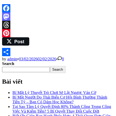
Facebook
Mastodon
Threads
Post
Pinterest
by
admin
•
03/02/2026
02/02/2026
•
0
Share
Search
Search
Bài viết
Bí Mật Lý Thuyết Trò Chơi Sẽ Lật Ngược Ván Cờ
Bí Mật Người Do Thái Biến Cơ Hội Bình Thường Thành
Tiền Tỷ – Bạn Có Dám Học Không?
Tại Sao Tâm Lý Quyết Định 80% Thành Công Trong Công
Việc Và Kiếm Tiền? 5 Bí Quyết Thay Đổi Cuộc Đời
Biết Ơn Giúp Bạn Hạnh Phúc Hơn: 4 Thói Quen Đơn Giản