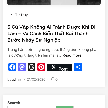
Tư Duy
5 Cú Vấp Không Ai Tránh Được Khi Đi
Làm – Và Cách Biến Thất Bại Thành
Bước Nhảy Sự Nghiệp
Trong hành trình nghề nghiệp, thăng tiến không phải
là đường thẳng tiến lên mà là …
Read more
F
M
T
Pi
S
Post
a
as
hr
nt
h
by
admin
•
21/02/2026
•
0
c
to
e
er
ar
e
d
a
es
e
b
o
d
t
Search
o
n
s