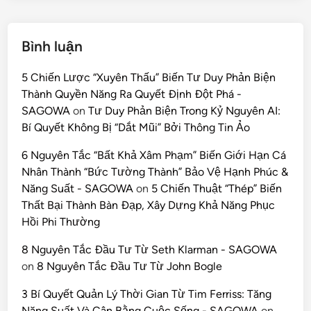
Bình luận
5 Chiến Lược “Xuyên Thấu” Biến Tư Duy Phản Biện
Thành Quyền Năng Ra Quyết Định Đột Phá -
SAGOWA
on
Tư Duy Phản Biện Trong Kỷ Nguyên AI:
Bí Quyết Không Bị “Dắt Mũi” Bởi Thông Tin Ảo
6 Nguyên Tắc “Bất Khả Xâm Phạm” Biến Giới Hạn Cá
Nhân Thành “Bức Tường Thành” Bảo Vệ Hạnh Phúc &
Năng Suất - SAGOWA
on
5 Chiến Thuật “Thép” Biến
Thất Bại Thành Bàn Đạp, Xây Dựng Khả Năng Phục
Hồi Phi Thường
8 Nguyên Tắc Đầu Tư Từ Seth Klarman - SAGOWA
on
8 Nguyên Tắc Đầu Tư Từ John Bogle
3 Bí Quyết Quản Lý Thời Gian Từ Tim Ferriss: Tăng
Năng Suất Và Cân Bằng Cuộc Sống - SAGOWA
on