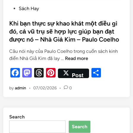
Sách Hay
Khi bạn thực sự khao khát một điều gì
đó, cả vũ trụ sẽ hợp lực giúp bạn đạt
được nó – Nhà Giả Kim – Paulo Coelho
Câu nói này của Paulo Coelho trong cuốn sách kinh
điển Nhà Giả Kim đã lay …
Read more
F
M
T
Pi
S
Post
a
as
hr
nt
h
by
admin
•
07/02/2026
•
0
c
to
e
er
ar
e
d
a
es
e
b
o
d
t
Search
o
n
s
Search
o