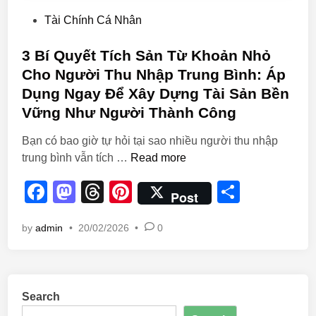
Tài Chính Cá Nhân
3 Bí Quyết Tích Sản Từ Khoản Nhỏ
Cho Người Thu Nhập Trung Bình: Áp
Dụng Ngay Để Xây Dựng Tài Sản Bền
Vững Như Người Thành Công
Bạn có bao giờ tự hỏi tại sao nhiều người thu nhập
trung bình vẫn tích …
Read more
F
M
T
Pi
S
Post
a
a
hr
nt
h
by
admin
•
20/02/2026
•
0
c
st
e
er
ar
e
o
a
e
e
b
d
d
st
Search
o
o
s