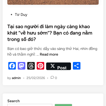
Tư Duy
Tại sao người đi làm ngày càng khao
khát “về hưu sớm”? Bạn có đang nằm
trong số đó?
Bạn có bao giờ thức dậy vào sáng thứ Hai, nhìn đồng
hồ và thầm nghĩ: …
Read more
F
M
T
Pi
S
Post
a
as
hr
nt
h
by
admin
•
25/02/2026
•
0
c
to
e
er
ar
e
d
a
es
e
b
o
d
t
Search
o
n
s