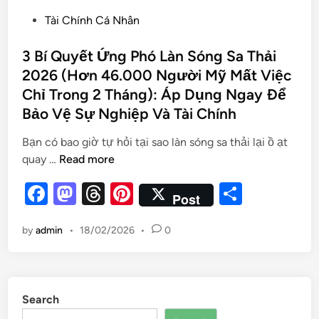
Tài Chính Cá Nhân
3 Bí Quyết Ứng Phó Làn Sóng Sa Thải
2026 (Hơn 46.000 Người Mỹ Mất Việc
Chỉ Trong 2 Tháng): Áp Dụng Ngay Để
Bảo Vệ Sự Nghiệp Và Tài Chính
Bạn có bao giờ tự hỏi tại sao làn sóng sa thải lại ồ ạt
quay …
Read more
F
M
T
Pi
S
Post
a
as
hr
nt
h
by
admin
•
18/02/2026
•
0
c
to
e
er
ar
e
d
a
es
e
b
o
d
t
Search
o
n
s