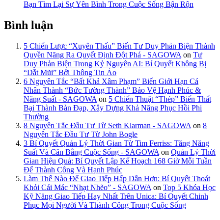
Bạn Tìm Lại Sự Yên Bình Trong Cuộc Sống Bận Rộn
Bình luận
5 Chiến Lược “Xuyên Thấu” Biến Tư Duy Phản Biện Thành
Quyền Năng Ra Quyết Định Đột Phá - SAGOWA
on
Tư
Duy Phản Biện Trong Kỷ Nguyên AI: Bí Quyết Không Bị
“Dắt Mũi” Bởi Thông Tin Ảo
6 Nguyên Tắc “Bất Khả Xâm Phạm” Biến Giới Hạn Cá
Nhân Thành “Bức Tường Thành” Bảo Vệ Hạnh Phúc &
Năng Suất - SAGOWA
on
5 Chiến Thuật “Thép” Biến Thất
Bại Thành Bàn Đạp, Xây Dựng Khả Năng Phục Hồi Phi
Thường
8 Nguyên Tắc Đầu Tư Từ Seth Klarman - SAGOWA
on
8
Nguyên Tắc Đầu Tư Từ John Bogle
3 Bí Quyết Quản Lý Thời Gian Từ Tim Ferriss: Tăng Năng
Suất Và Cân Bằng Cuộc Sống - SAGOWA
on
Quản Lý Thời
Gian Hiệu Quả: Bí Quyết Lập Kế Hoạch 168 Giờ Mỗi Tuần
Để Thành Công Và Hạnh Phúc
Làm Thế Nào Để Giao Tiếp Hấp Dẫn Hơn: Bí Quyết Thoát
Khỏi Cái Mác “Nhạt Nhẽo” - SAGOWA
on
Top 5 Khóa Học
Kỹ Năng Giao Tiếp Hay Nhất Trên Unica: Bí Quyết Chinh
Phục Mọi Người Và Thành Công Trong Cuộc Sống