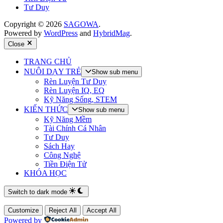
Tư Duy
Copyright © 2026
SAGOWA
.
Powered by
WordPress
and
HybridMag
.
Close
TRANG CHỦ
NUÔI DẠY TRẺ
Show sub menu
Rèn Luyện Tư Duy
Rèn Luyện IQ, EQ
Kỹ Năng Sống, STEM
KIẾN THỨC
Show sub menu
Kỹ Năng Mềm
Tài Chính Cá Nhân
Tư Duy
Sách Hay
Công Nghệ
Tiền Điện Tử
KHÓA HỌC
Switch to dark mode
Customize
Reject All
Accept All
Powered by