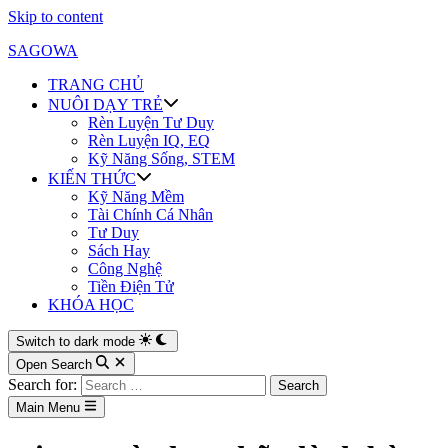
Skip to content
SAGOWA
TRANG CHỦ
NUÔI DẠY TRẺ
Rèn Luyện Tư Duy
Rèn Luyện IQ, EQ
Kỹ Năng Sống, STEM
KIẾN THỨC
Kỹ Năng Mềm
Tài Chính Cá Nhân
Tư Duy
Sách Hay
Công Nghệ
Tiền Điện Tử
KHÓA HỌC
Switch to dark mode
Open Search
Search for:
Main Menu