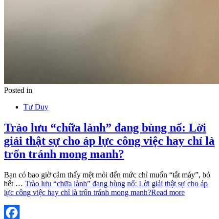
Posted in
Tư Duy
Trào lưu “chữa lành” đang bùng nổ: Lời
giải thật sự cho áp lực công việc hay chỉ là
trốn tránh mong manh?
Bạn có bao giờ cảm thấy mệt mỏi đến mức chỉ muốn “tắt máy”, bỏ
hết …
Trào lưu “chữa lành” đang bùng nổ: Lời giải thật sự cho áp
lực công việc hay chỉ là trốn tránh mong manh?
Read more