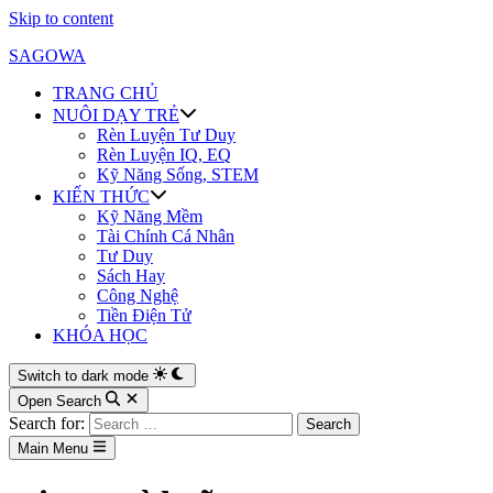
Skip to content
SAGOWA
TRANG CHỦ
NUÔI DẠY TRẺ
Rèn Luyện Tư Duy
Rèn Luyện IQ, EQ
Kỹ Năng Sống, STEM
KIẾN THỨC
Kỹ Năng Mềm
Tài Chính Cá Nhân
Tư Duy
Sách Hay
Công Nghệ
Tiền Điện Tử
KHÓA HỌC
Switch to dark mode
Open Search
Search for:
Main Menu