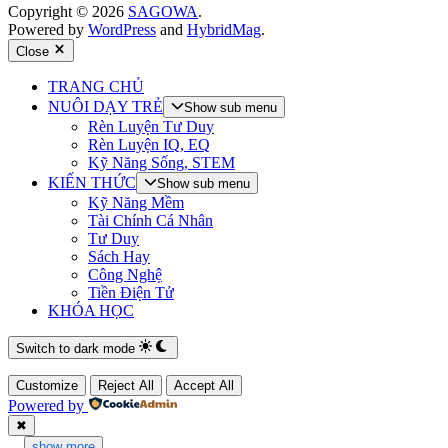
Copyright © 2026
SAGOWA
.
Powered by
WordPress
and
HybridMag
.
Close
TRANG CHỦ
NUÔI DẠY TRẺ
Show sub menu
Rèn Luyện Tư Duy
Rèn Luyện IQ, EQ
Kỹ Năng Sống, STEM
KIẾN THỨC
Show sub menu
Kỹ Năng Mềm
Tài Chính Cá Nhân
Tư Duy
Sách Hay
Công Nghệ
Tiền Điện Tử
KHÓA HỌC
Switch to dark mode
Customize
Reject All
Accept All
Powered by
✖
...
show more