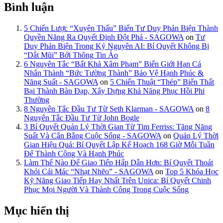
Bình luận
5 Chiến Lược “Xuyên Thấu” Biến Tư Duy Phản Biện Thành
Quyền Năng Ra Quyết Định Đột Phá - SAGOWA
on
Tư
Duy Phản Biện Trong Kỷ Nguyên AI: Bí Quyết Không Bị
“Dắt Mũi” Bởi Thông Tin Ảo
6 Nguyên Tắc “Bất Khả Xâm Phạm” Biến Giới Hạn Cá
Nhân Thành “Bức Tường Thành” Bảo Vệ Hạnh Phúc &
Năng Suất - SAGOWA
on
5 Chiến Thuật “Thép” Biến Thất
Bại Thành Bàn Đạp, Xây Dựng Khả Năng Phục Hồi Phi
Thường
8 Nguyên Tắc Đầu Tư Từ Seth Klarman - SAGOWA
on
8
Nguyên Tắc Đầu Tư Từ John Bogle
3 Bí Quyết Quản Lý Thời Gian Từ Tim Ferriss: Tăng Năng
Suất Và Cân Bằng Cuộc Sống - SAGOWA
on
Quản Lý Thời
Gian Hiệu Quả: Bí Quyết Lập Kế Hoạch 168 Giờ Mỗi Tuần
Để Thành Công Và Hạnh Phúc
Làm Thế Nào Để Giao Tiếp Hấp Dẫn Hơn: Bí Quyết Thoát
Khỏi Cái Mác “Nhạt Nhẽo” - SAGOWA
on
Top 5 Khóa Học
Kỹ Năng Giao Tiếp Hay Nhất Trên Unica: Bí Quyết Chinh
Phục Mọi Người Và Thành Công Trong Cuộc Sống
Mục hiển thị