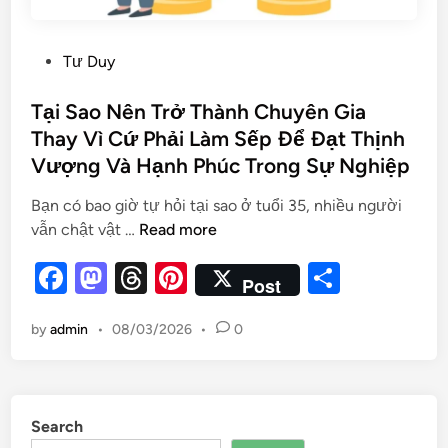
Tư Duy
Tại Sao Nên Trở Thành Chuyên Gia
Thay Vì Cứ Phải Làm Sếp Để Đạt Thịnh
Vượng Và Hạnh Phúc Trong Sự Nghiệp
Bạn có bao giờ tự hỏi tại sao ở tuổi 35, nhiều người
vẫn chật vật …
Read more
F
M
T
Pi
S
Post
a
as
hr
nt
h
by
admin
•
08/03/2026
•
0
c
to
e
er
ar
e
d
a
es
e
b
o
d
t
Search
o
n
s