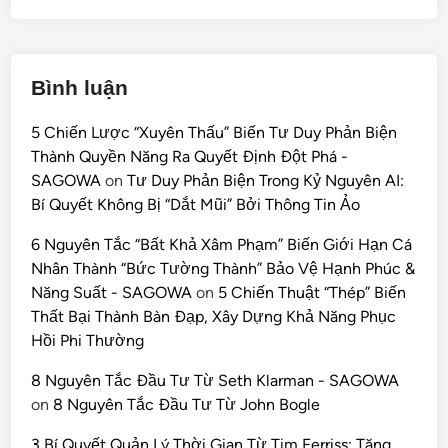
Bình luận
5 Chiến Lược “Xuyên Thấu” Biến Tư Duy Phản Biện
Thành Quyền Năng Ra Quyết Định Đột Phá -
SAGOWA
on
Tư Duy Phản Biện Trong Kỷ Nguyên AI:
Bí Quyết Không Bị “Dắt Mũi” Bởi Thông Tin Ảo
6 Nguyên Tắc “Bất Khả Xâm Phạm” Biến Giới Hạn Cá
Nhân Thành “Bức Tường Thành” Bảo Vệ Hạnh Phúc &
Năng Suất - SAGOWA
on
5 Chiến Thuật “Thép” Biến
Thất Bại Thành Bàn Đạp, Xây Dựng Khả Năng Phục
Hồi Phi Thường
8 Nguyên Tắc Đầu Tư Từ Seth Klarman - SAGOWA
on
8 Nguyên Tắc Đầu Tư Từ John Bogle
3 Bí Quyết Quản Lý Thời Gian Từ Tim Ferriss: Tăng