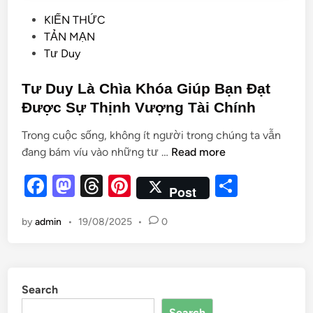
KIẾN THỨC
TẢN MẠN
Tư Duy
Tư Duy Là Chìa Khóa Giúp Bạn Đạt
Được Sự Thịnh Vượng Tài Chính
Trong cuộc sống, không ít người trong chúng ta vẫn
đang bám víu vào những tư …
Read more
F
M
T
Pi
S
Post
a
as
hr
nt
h
by
admin
•
19/08/2025
•
0
c
to
e
er
ar
e
d
a
es
e
b
o
d
t
Search
o
n
s
Search