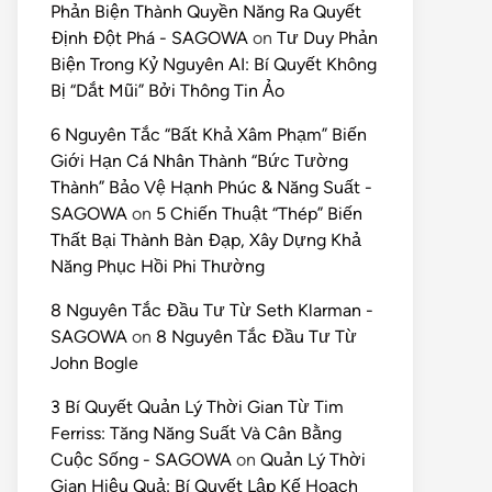
Phản Biện Thành Quyền Năng Ra Quyết
Định Đột Phá - SAGOWA
on
Tư Duy Phản
Biện Trong Kỷ Nguyên AI: Bí Quyết Không
Bị “Dắt Mũi” Bởi Thông Tin Ảo
6 Nguyên Tắc “Bất Khả Xâm Phạm” Biến
Giới Hạn Cá Nhân Thành “Bức Tường
Thành” Bảo Vệ Hạnh Phúc & Năng Suất -
SAGOWA
on
5 Chiến Thuật “Thép” Biến
Thất Bại Thành Bàn Đạp, Xây Dựng Khả
Năng Phục Hồi Phi Thường
8 Nguyên Tắc Đầu Tư Từ Seth Klarman -
SAGOWA
on
8 Nguyên Tắc Đầu Tư Từ
John Bogle
3 Bí Quyết Quản Lý Thời Gian Từ Tim
Ferriss: Tăng Năng Suất Và Cân Bằng
Cuộc Sống - SAGOWA
on
Quản Lý Thời
Gian Hiệu Quả: Bí Quyết Lập Kế Hoạch