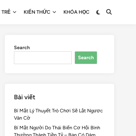
 TRẺ
KIẾN THỨC
KHÓA HỌC
Search
Search
Bài viết
Bí Mật Lý Thuyết Trò Chơi Sẽ Lật Ngược
Ván Cờ
Bí Mật Người Do Thái Biến Cơ Hội Bình
Thường Thành Tiền Tỷ – Bạn Có Dám