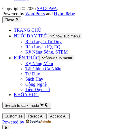
Copyright © 2026
SAGOWA
.
Powered by
WordPress
and
HybridMag
.
Close
TRANG CHỦ
NUÔI DẠY TRẺ
Show sub menu
Rèn Luyện Tư Duy
Rèn Luyện IQ, EQ
Kỹ Năng Sống, STEM
KIẾN THỨC
Show sub menu
Kỹ Năng Mềm
Tài Chính Cá Nhân
Tư Duy
Sách Hay
Công Nghệ
Tiền Điện Tử
KHÓA HỌC
Switch to dark mode
Customize
Reject All
Accept All
Powered by
✖