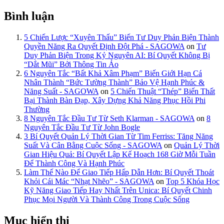
Bình luận
5 Chiến Lược “Xuyên Thấu” Biến Tư Duy Phản Biện Thành
Quyền Năng Ra Quyết Định Đột Phá - SAGOWA
on
Tư
Duy Phản Biện Trong Kỷ Nguyên AI: Bí Quyết Không Bị
“Dắt Mũi” Bởi Thông Tin Ảo
6 Nguyên Tắc “Bất Khả Xâm Phạm” Biến Giới Hạn Cá
Nhân Thành “Bức Tường Thành” Bảo Vệ Hạnh Phúc &
Năng Suất - SAGOWA
on
5 Chiến Thuật “Thép” Biến Thất
Bại Thành Bàn Đạp, Xây Dựng Khả Năng Phục Hồi Phi
Thường
8 Nguyên Tắc Đầu Tư Từ Seth Klarman - SAGOWA
on
8
Nguyên Tắc Đầu Tư Từ John Bogle
3 Bí Quyết Quản Lý Thời Gian Từ Tim Ferriss: Tăng Năng
Suất Và Cân Bằng Cuộc Sống - SAGOWA
on
Quản Lý Thời
Gian Hiệu Quả: Bí Quyết Lập Kế Hoạch 168 Giờ Mỗi Tuần
Để Thành Công Và Hạnh Phúc
Làm Thế Nào Để Giao Tiếp Hấp Dẫn Hơn: Bí Quyết Thoát
Khỏi Cái Mác “Nhạt Nhẽo” - SAGOWA
on
Top 5 Khóa Học
Kỹ Năng Giao Tiếp Hay Nhất Trên Unica: Bí Quyết Chinh
Phục Mọi Người Và Thành Công Trong Cuộc Sống
Mục hiển thị