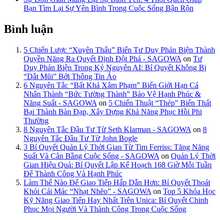
Bạn Tìm Lại Sự Yên Bình Trong Cuộc Sống Bận Rộn
Bình luận
5 Chiến Lược “Xuyên Thấu” Biến Tư Duy Phản Biện Thành
Quyền Năng Ra Quyết Định Đột Phá - SAGOWA
on
Tư
Duy Phản Biện Trong Kỷ Nguyên AI: Bí Quyết Không Bị
“Dắt Mũi” Bởi Thông Tin Ảo
6 Nguyên Tắc “Bất Khả Xâm Phạm” Biến Giới Hạn Cá
Nhân Thành “Bức Tường Thành” Bảo Vệ Hạnh Phúc &
Năng Suất - SAGOWA
on
5 Chiến Thuật “Thép” Biến Thất
Bại Thành Bàn Đạp, Xây Dựng Khả Năng Phục Hồi Phi
Thường
8 Nguyên Tắc Đầu Tư Từ Seth Klarman - SAGOWA
on
8
Nguyên Tắc Đầu Tư Từ John Bogle
3 Bí Quyết Quản Lý Thời Gian Từ Tim Ferriss: Tăng Năng
Suất Và Cân Bằng Cuộc Sống - SAGOWA
on
Quản Lý Thời
Gian Hiệu Quả: Bí Quyết Lập Kế Hoạch 168 Giờ Mỗi Tuần
Để Thành Công Và Hạnh Phúc
Làm Thế Nào Để Giao Tiếp Hấp Dẫn Hơn: Bí Quyết Thoát
Khỏi Cái Mác “Nhạt Nhẽo” - SAGOWA
on
Top 5 Khóa Học
Kỹ Năng Giao Tiếp Hay Nhất Trên Unica: Bí Quyết Chinh
Phục Mọi Người Và Thành Công Trong Cuộc Sống