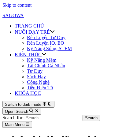
Skip to content
SAGOWA
TRANG CHỦ
NUÔI DẠY TRẺ
Rèn Luyện Tư Duy
Rèn Luyện IQ, EQ
Kỹ Năng Sống, STEM
KIẾN THỨC
Kỹ Năng Mềm
Tài Chính Cá Nhân
Tư Duy
Sách Hay
Công Nghệ
Tiền Điện Tử
KHÓA HỌC
Switch to dark mode
Open Search
Search for:
Main Menu