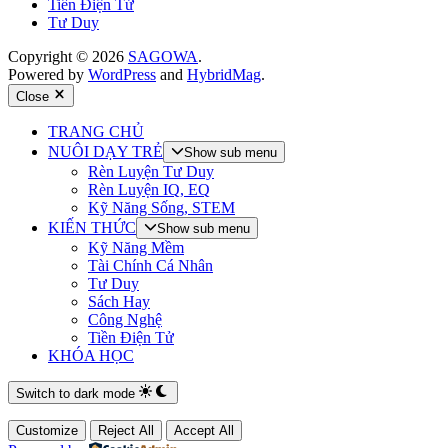
Tiền Điện Tử
Tư Duy
Copyright © 2026
SAGOWA
.
Powered by
WordPress
and
HybridMag
.
Close
TRANG CHỦ
NUÔI DẠY TRẺ
Show sub menu
Rèn Luyện Tư Duy
Rèn Luyện IQ, EQ
Kỹ Năng Sống, STEM
KIẾN THỨC
Show sub menu
Kỹ Năng Mềm
Tài Chính Cá Nhân
Tư Duy
Sách Hay
Công Nghệ
Tiền Điện Tử
KHÓA HỌC
Switch to dark mode
Customize
Reject All
Accept All