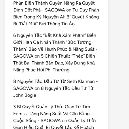
Phản Biện Thành Quyền Năng Ra Quyết
Định Đột Phá - SAGOWA
on
Tư Duy Phản
Biện Trong Kỷ Nguyên AI: Bí Quyết Không
Bị “Dắt Mũi” Bởi Thông Tin Ảo
6 Nguyên Tắc “Bất Khả Xâm Phạm” Biến
Giới Hạn Cá Nhân Thành “Bức Tường
Thành” Bảo Vệ Hạnh Phúc & Năng Suất -
SAGOWA
on
5 Chiến Thuật “Thép” Biến
Thất Bại Thành Bàn Đạp, Xây Dựng Khả
Năng Phục Hồi Phi Thường
8 Nguyên Tắc Đầu Tư Từ Seth Klarman -
SAGOWA
on
8 Nguyên Tắc Đầu Tư Từ
John Bogle
3 Bí Quyết Quản Lý Thời Gian Từ Tim
Ferriss: Tăng Năng Suất Và Cân Bằng
Cuộc Sống - SAGOWA
on
Quản Lý Thời
Gian Hiệu Quả: Bí Quyết Lập Kế Hoạch