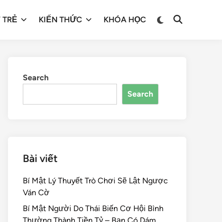
 TRẺ
KIẾN THỨC
KHÓA HỌC
Search
Search
Bài viết
Bí Mật Lý Thuyết Trò Chơi Sẽ Lật Ngược
Ván Cờ
Bí Mật Người Do Thái Biến Cơ Hội Bình
Thường Thành Tiền Tỷ – Bạn Có Dám