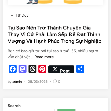
Tư Duy
Tại Sao Nên Trở Thành Chuyên Gia
Thay Vì Cứ Phải Làm Sếp Để Đạt Thịnh
Vượng Và Hạnh Phúc Trong Sự Nghiệp
Bạn có bao giờ tự hỏi tại sao ở tuổi 35, nhiều người
vẫn chật vật …
Read more
F
M
T
Pi
S
Post
a
as
hr
nt
h
by
admin
•
08/03/2026
•
0
c
to
e
er
ar
e
d
a
es
e
b
o
d
t
Search
o
n
s