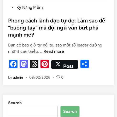
Kỹ Năng Mềm
Phong cách lãnh đạo tự do: Làm sao để
“buông tay” mà đội ngũ vẫn bứt phá
mạnh mẽ?
Bạn có bao giờ tự hỏi tại sao một số leader dường
như ít can thiệp, …
Read more
F
M
T
Pi
S
Post
a
as
hr
nt
h
by
admin
•
08/02/2026
•
0
c
to
e
er
ar
e
d
a
es
e
b
o
d
t
Search
o
n
s
Search
o