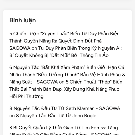
Bình luận
5 Chiến Lược “Xuyên Thấu” Biến Tư Duy Phản Biện
Thành Quyền Năng Ra Quyết Định Đột Phá -
SAGOWA
on
Tư Duy Phản Biện Trong Kỷ Nguyên AI:
Bí Quyết Không Bị “Dắt Mũi” Bởi Thông Tin Ảo
6 Nguyên Tắc “Bất Khả Xâm Phạm” Biến Giới Hạn Cá
Nhân Thành “Bức Tường Thành” Bảo Vệ Hạnh Phúc &
Năng Suất - SAGOWA
on
5 Chiến Thuật “Thép” Biến
Thất Bại Thành Bàn Đạp, Xây Dựng Khả Năng Phục
Hồi Phi Thường
8 Nguyên Tắc Đầu Tư Từ Seth Klarman - SAGOWA
on
8 Nguyên Tắc Đầu Tư Từ John Bogle
3 Bí Quyết Quản Lý Thời Gian Từ Tim Ferriss: Tăng
Năng Suất Và Cân Bằng Cuộc Sống - SAGOWA
on