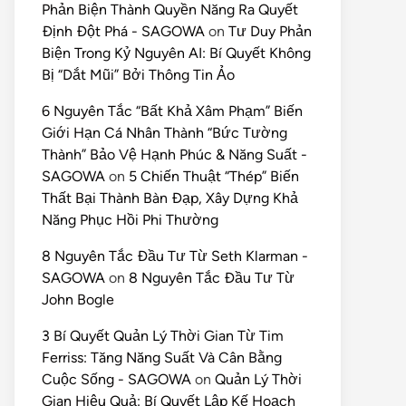
Phản Biện Thành Quyền Năng Ra Quyết
Định Đột Phá - SAGOWA
on
Tư Duy Phản
Biện Trong Kỷ Nguyên AI: Bí Quyết Không
Bị “Dắt Mũi” Bởi Thông Tin Ảo
6 Nguyên Tắc “Bất Khả Xâm Phạm” Biến
Giới Hạn Cá Nhân Thành “Bức Tường
Thành” Bảo Vệ Hạnh Phúc & Năng Suất -
SAGOWA
on
5 Chiến Thuật “Thép” Biến
Thất Bại Thành Bàn Đạp, Xây Dựng Khả
Năng Phục Hồi Phi Thường
8 Nguyên Tắc Đầu Tư Từ Seth Klarman -
SAGOWA
on
8 Nguyên Tắc Đầu Tư Từ
John Bogle
3 Bí Quyết Quản Lý Thời Gian Từ Tim
Ferriss: Tăng Năng Suất Và Cân Bằng
Cuộc Sống - SAGOWA
on
Quản Lý Thời
Gian Hiệu Quả: Bí Quyết Lập Kế Hoạch