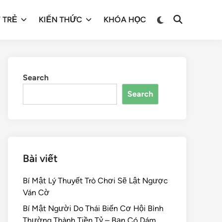
 TRẺ
KIẾN THỨC
KHÓA HỌC
Search
Search
Bài viết
Bí Mật Lý Thuyết Trò Chơi Sẽ Lật Ngược
Ván Cờ
Bí Mật Người Do Thái Biến Cơ Hội Bình
Thường Thành Tiền Tỷ – Bạn Có Dám