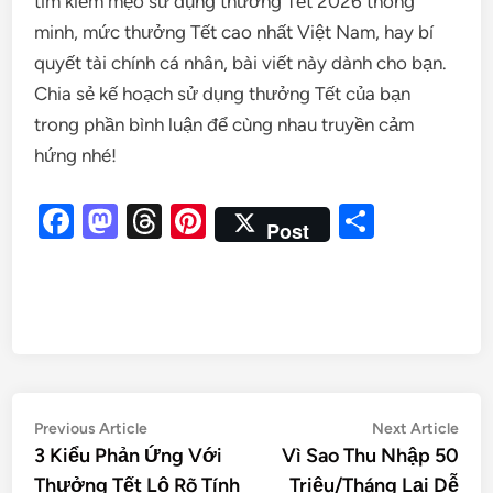
tìm kiếm mẹo sử dụng thưởng Tết 2026 thông
minh, mức thưởng Tết cao nhất Việt Nam, hay bí
quyết tài chính cá nhân, bài viết này dành cho bạn.
Chia sẻ kế hoạch sử dụng thưởng Tết của bạn
trong phần bình luận để cùng nhau truyền cảm
hứng nhé!
Facebook
Mastodon
Threads
Pinterest
Share
Post
Previous Article
Next Article
3 Kiểu Phản Ứng Với
Vì Sao Thu Nhập 50
Thưởng Tết Lộ Rõ Tính
Triệu/Tháng Lại Dễ