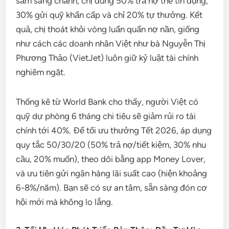
sắm sang chảnh, chị dùng 50% trả nợ thẻ tín dụng,
30% gửi quỹ khẩn cấp và chỉ 20% tự thưởng. Kết
quả, chị thoát khỏi vòng luẩn quẩn nợ nần, giống
như cách các doanh nhân Việt như bà Nguyễn Thị
Phương Thảo (VietJet) luôn giữ kỷ luật tài chính
nghiêm ngặt.
Thống kê từ World Bank cho thấy, người Việt có
quỹ dự phòng 6 tháng chi tiêu sẽ giảm rủi ro tài
chính tới 40%. Để tối ưu thưởng Tết 2026, áp dụng
quy tắc 50/30/20 (50% trả nợ/tiết kiệm, 30% nhu
cầu, 20% muốn), theo dõi bằng app Money Lover,
và ưu tiên gửi ngân hàng lãi suất cao (hiện khoảng
6-8%/năm). Bạn sẽ có sự an tâm, sẵn sàng đón cơ
hội mới mà không lo lắng.