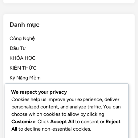
Danh mục
Công Nghệ
Đầu Tư
KHÓA HỌC
KIẾN THỨC
Kỹ Năng Mềm
Kỹ Năng Sống, STEM
We respect your privacy
Sách Hay
Cookies help us improve your experience, deliver
personalized content, and analyze traffic. You can
Tài Chính Cá Nhân
choose which cookies to allow by clicking
TẢN MẠN
Customize
. Click
Accept All
to consent or
Reject
Tiền Điện Tử
All
to decline non-essential cookies.
Tư Duy