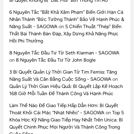
Bí Quyết Không Bị “Dắt Mũi” Bởi Thông Tin Ảo
6 Nguyên Tắc “Bất Khả Xâm Phạm” Biến Giới Hạn Cá
Nhân Thành “Bức Tường Thành” Bảo Vệ Hạnh Phúc &
Năng Suất - SAGOWA
on
5 Chiến Thuật “Thép” Biến
Thất Bại Thành Bàn Đạp, Xây Dựng Khả Năng Phục
Hồi Phi Thường
8 Nguyên Tắc Đầu Tư Từ Seth Klarman - SAGOWA
on
8 Nguyên Tắc Đầu Tư Từ John Bogle
3 Bí Quyết Quản Lý Thời Gian Từ Tim Ferriss: Tăng
Năng Suất Và Cân Bằng Cuộc Sống - SAGOWA
on
Quản Lý Thời Gian Hiệu Quả: Bí Quyết Lập Kế Hoạch
168 Giờ Mỗi Tuần Để Thành Công Và Hạnh Phúc
Làm Thế Nào Để Giao Tiếp Hấp Dẫn Hơn: Bí Quyết
Thoát Khỏi Cái Mác “Nhạt Nhẽo” - SAGOWA
on
Top 5
Khóa Học Kỹ Năng Giao Tiếp Hay Nhất Trên Unica: Bí
Quyết Chinh Phục Mọi Người Và Thành Công Trong