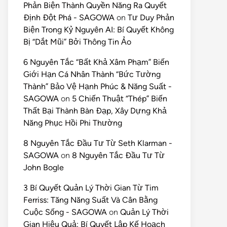
Phản Biện Thành Quyền Năng Ra Quyết
Định Đột Phá - SAGOWA
on
Tư Duy Phản
Biện Trong Kỷ Nguyên AI: Bí Quyết Không
Bị “Dắt Mũi” Bởi Thông Tin Ảo
6 Nguyên Tắc “Bất Khả Xâm Phạm” Biến
Giới Hạn Cá Nhân Thành “Bức Tường
Thành” Bảo Vệ Hạnh Phúc & Năng Suất -
SAGOWA
on
5 Chiến Thuật “Thép” Biến
Thất Bại Thành Bàn Đạp, Xây Dựng Khả
Năng Phục Hồi Phi Thường
8 Nguyên Tắc Đầu Tư Từ Seth Klarman -
SAGOWA
on
8 Nguyên Tắc Đầu Tư Từ
John Bogle
3 Bí Quyết Quản Lý Thời Gian Từ Tim
Ferriss: Tăng Năng Suất Và Cân Bằng
Cuộc Sống - SAGOWA
on
Quản Lý Thời
Gian Hiệu Quả: Bí Quyết Lập Kế Hoạch