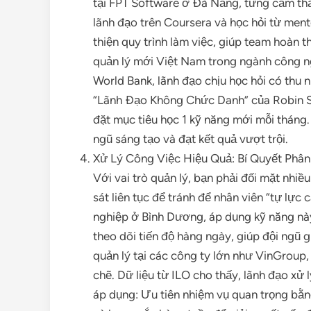
tại FPT Software ở Đà Nẵng, từng cảm thấ
lãnh đạo trên Coursera và học hỏi từ ment
thiện quy trình làm việc, giúp team hoàn 
quản lý mới Việt Nam trong ngành công n
World Bank, lãnh đạo chịu học hỏi có thu 
“Lãnh Đạo Không Chức Danh” của Robin Sh
đặt mục tiêu học 1 kỹ năng mới mỗi tháng. 
ngũ sáng tạo và đạt kết quả vượt trội.
Xử Lý Công Việc Hiệu Quả: Bí Quyết Phâ
Với vai trò quản lý, bạn phải đối mặt nhiều
sát liên tục để tránh để nhân viên “tự lực
nghiệp ở Bình Dương, áp dụng kỹ năng nà
theo dõi tiến độ hàng ngày, giúp đội ngũ 
quản lý tại các công ty lớn như VinGroup,
chẽ. Dữ liệu từ ILO cho thấy, lãnh đạo xử 
áp dụng: Ưu tiên nhiệm vụ quan trọng bằn