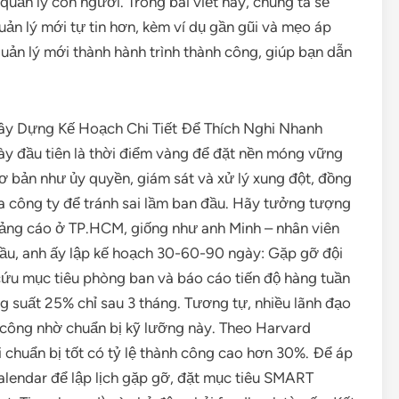
 quản lý con người. Trong bài viết này, chúng ta sẽ
uản lý mới tự tin hơn, kèm ví dụ gần gũi và mẹo áp
quản lý mới thành hành trình thành công, giúp bạn dẫn
ây Dựng Kế Hoạch Chi Tiết Để Thích Nghi Nhanh
gày đầu tiên là thời điểm vàng để đặt nền móng vững
ơ bản như ủy quyền, giám sát và xử lý xung đột, đồng
óa công ty để tránh sai lầm ban đầu. Hãy tưởng tượng
uảng cáo ở TP.HCM, giống như anh Minh – nhân viên
đầu, anh ấy lập kế hoạch 30-60-90 ngày: Gặp gỡ đội
cứu mục tiêu phòng ban và báo cáo tiến độ hàng tuần
ng suất 25% chỉ sau 3 tháng. Tương tự, nhiều lãnh đạo
 công nhờ chuẩn bị kỹ lưỡng này. Theo Harvard
i chuẩn bị tốt có tỷ lệ thành công cao hơn 30%. Để áp
lendar để lập lịch gặp gỡ, đặt mục tiêu SMART