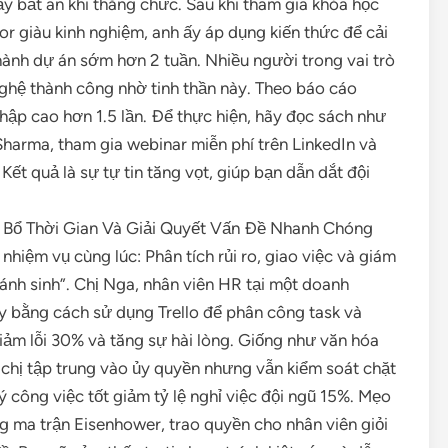
y bất an khi thăng chức. Sau khi tham gia khóa học
or giàu kinh nghiệm, anh ấy áp dụng kiến thức để cải
thành dự án sớm hơn 2 tuần. Nhiều người trong vai trò
ghệ thành công nhờ tinh thần này. Theo báo cáo
nhập cao hơn 1.5 lần. Để thực hiện, hãy đọc sách như
arma, tham gia webinar miễn phí trên LinkedIn và
Kết quả là sự tự tin tăng vọt, giúp bạn dẫn dắt đội
n Bổ Thời Gian Và Giải Quyết Vấn Đề Nhanh Chóng
 nhiệm vụ cùng lúc: Phân tích rủi ro, giao việc và giám
 cánh sinh”. Chị Nga, nhân viên HR tại một doanh
y bằng cách sử dụng Trello để phân công task và
giảm lỗi 30% và tăng sự hài lòng. Giống như văn hóa
 chị tập trung vào ủy quyền nhưng vẫn kiểm soát chặt
lý công việc tốt giảm tỷ lệ nghỉ việc đội ngũ 15%. Mẹo
g ma trận Eisenhower, trao quyền cho nhân viên giỏi