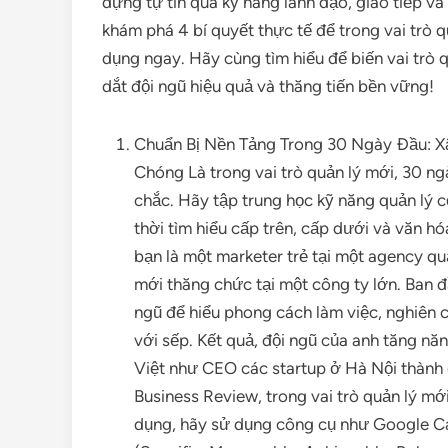
dựng tự tin qua kỹ năng lãnh đạo, giao tiếp và
khám phá 4 bí quyết thực tế để trong vai trò q
dụng ngay. Hãy cùng tìm hiểu để biến vai trò 
dắt đội ngũ hiệu quả và thăng tiến bền vững!
Chuẩn Bị Nền Tảng Trong 30 Ngày Đầu: X
Chóng Là trong vai trò quản lý mới, 30 n
chắc. Hãy tập trung học kỹ năng quản lý c
thời tìm hiểu cấp trên, cấp dưới và văn h
bạn là một marketer trẻ tại một agency q
mới thăng chức tại một công ty lớn. Ban 
ngũ để hiểu phong cách làm việc, nghiên 
với sếp. Kết quả, đội ngũ của anh tăng nă
Việt như CEO các startup ở Hà Nội thành
Business Review, trong vai trò quản lý mớ
dụng, hãy sử dụng công cụ như Google Ca