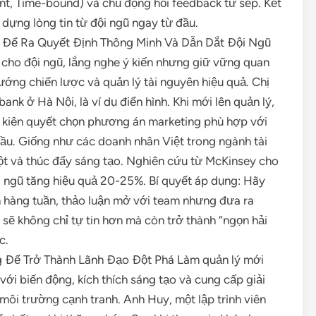
ant, Time-bound) và chủ động hỏi feedback từ sếp. Kết
 dựng lòng tin từ đội ngũ ngay từ đầu.
a Để Ra Quyết Định Thông Minh Và Dẫn Dắt Đội Ngũ
g cho đội ngũ, lắng nghe ý kiến nhưng giữ vững quan
hướng chiến lược và quản lý tài nguyên hiệu quả. Chị
nk ở Hà Nội, là ví dụ điển hình. Khi mới lên quản lý,
 kiên quyết chọn phương án marketing phù hợp với
ầu. Giống như các doanh nhân Việt trong ngành tài
đột và thúc đẩy sáng tạo. Nghiên cứu từ McKinsey cho
ội ngũ tăng hiệu quả 20-25%. Bí quyết áp dụng: Hãy
ân hàng tuần, thảo luận mở với team nhưng đưa ra
 sẽ không chỉ tự tin hơn mà còn trở thành “ngọn hải
c.
g Để Trở Thành Lãnh Đạo Đột Phá Làm quản lý mới
với biến động, kích thích sáng tạo và cung cấp giải
 môi trường cạnh tranh. Anh Huy, một lập trình viên