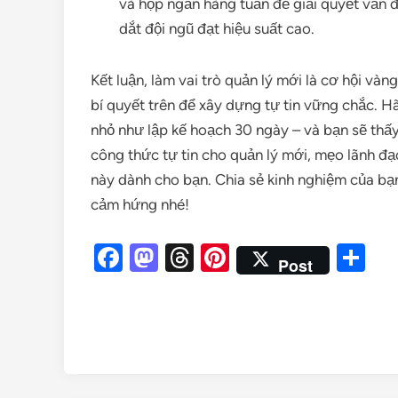
và họp ngắn hàng tuần để giải quyết vấn đề
dắt đội ngũ đạt hiệu suất cao.
Kết luận, làm vai trò quản lý mới là cơ hội vàn
bí quyết trên để xây dựng tự tin vững chắc. H
nhỏ như lập kế hoạch 30 ngày – và bạn sẽ thấy
công thức tự tin cho quản lý mới, mẹo lãnh đạo
này dành cho bạn. Chia sẻ kinh nghiệm của bạ
cảm hứng nhé!
Facebook
Mastodon
Threads
Pinterest
Sh
Post