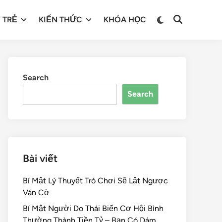
 TRẺ
KIẾN THỨC
KHÓA HỌC
Search
Search
Bài viết
Bí Mật Lý Thuyết Trò Chơi Sẽ Lật Ngược
Ván Cờ
Bí Mật Người Do Thái Biến Cơ Hội Bình
Thường Thành Tiền Tỷ – Bạn Có Dám