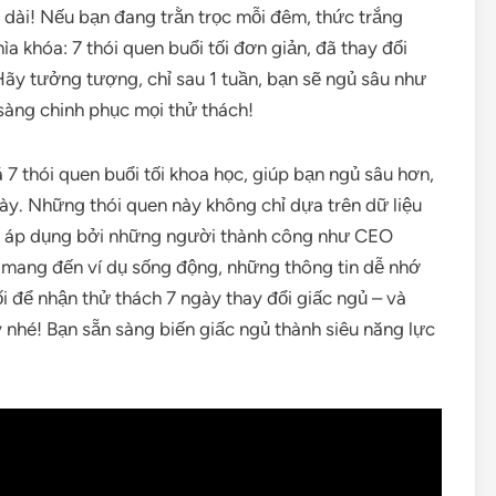
 dài! Nếu bạn đang trằn trọc mỗi đêm, thức trắng
chìa khóa: 7 thói quen buổi tối đơn giản, đã thay đổi
 Hãy tưởng tượng, chỉ sau 1 tuần, bạn sẽ ngủ sâu như
sàng chinh phục mọi thử thách!
 thói quen buổi tối khoa học, giúp bạn ngủ sâu hơn,
y. Những thói quen này không chỉ dựa trên dữ liệu
ợc áp dụng bởi những người thành công như CEO
ẽ mang đến ví dụ sống động, những thông tin dễ nhớ
i để nhận thử thách 7 ngày thay đổi giấc ngủ – và
 nhé! Bạn sẵn sàng biến giấc ngủ thành siêu năng lực