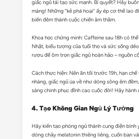
giấc ngủ tái tạo sức mạnh. Bí quyết? Hãy buôn
màng! Những “kẻ phá hoại” ấy ép cơ thể lao đ
biến đêm thành cuộc chiến âm thầm.
Khoa học chứng minh: Caffeine sau 18h có thể
Nhật, biểu tượng của tuổi thọ và sức sống dẻo 
rượu để ôm trọn giấc ngủ hoàn hảo – nguồn cộ
Cách thực hiện: Nên ăn tối trước 19h, hạn chế
nhàng, giấc ngủ ùa về như dòng sông êm đềm,
sàng chinh phục đỉnh cao cuộc đời! Hãy hành 
4. Tạo Không Gian Ngủ Lý Tưởng
Hãy kiến tạo phòng ngủ thành cung điện bình yê
dòng chảy melatonin thiêng liêng, cuốn bạn vào