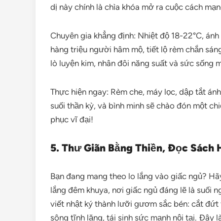
dị này chính là chìa khóa mở ra cuộc cách mạng
Chuyên gia khẳng định: Nhiệt độ 18-22°C, ánh s
hàng triệu người hâm mộ, tiết lộ rèm chắn sán
lò luyện kim, nhân đôi năng suất và sức sống m
Thực hiện ngay: Rèm che, máy lọc, dập tắt án
suối thần kỳ, và bình minh sẽ chào đón một chi
phục vĩ đại!
5. Thư Giãn Bằng Thiền, Đọc Sách 
Bạn đang mang theo lo lắng vào giấc ngủ? Hã
lắng đêm khuya, nơi giấc ngủ đáng lẽ là suối n
viết nhật ký thành lưỡi gươm sắc bén: cắt đứt
sông tĩnh lặng, tái sinh sức mạnh nội tại. Đây 