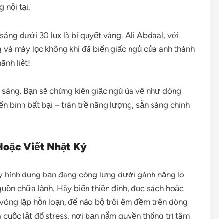
 nội tại.
áng dưới 30 lux là bí quyết vàng. Ali Abdaal, với
g và máy lọc không khí đã biến giấc ngủ của anh thành
ãnh liệt!
h sáng. Bạn sẽ chứng kiến giấc ngủ ùa về như dòng
ến binh bất bại – tràn trề năng lượng, sẵn sàng chinh
Hoặc Viết Nhật Ký
y hình dung bạn đang còng lưng dưới gánh nặng lo
guồn chữa lành. Hãy biến thiền định, đọc sách hoặc
 vòng lặp hỗn loạn, để não bộ trôi êm đềm trên dòng
là cuộc lật đổ stress, nơi bạn nắm quyền thống trị tâm