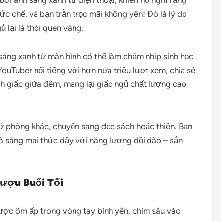
bởi ánh sáng xanh từ điện thoại, khiến nó nghĩ rằng
ức chế, và bạn trằn trọc mãi không yên! Đó là lý do
gủ lại là thói quen vàng.
sáng xanh từ màn hình có thể làm chậm nhịp sinh học
ouTuber nổi tiếng với hơn nửa triệu lượt xem, chia sẻ
nh giấc giữa đêm, mang lại giấc ngủ chất lượng cao
ở phòng khác, chuyển sang đọc sách hoặc thiền. Bạn
và sáng mai thức dậy với năng lượng dồi dào – sẵn
Rượu Buổi Tối
ợc ôm ấp trong vòng tay bình yên, chìm sâu vào