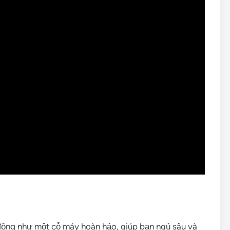
động như một cỗ máy hoàn hảo, giúp bạn ngủ sâu và