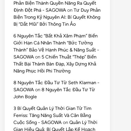
Phản Biện Thành Quyền Năng Ra Quyết
Định Đột Phá - SAGOWA
on
Tư Duy Phản
Biện Trong Kỷ Nguyên AI: Bí Quyết Không
Bị “Dắt Mũi” Bởi Thông Tin Ảo
6 Nguyên Tắc “Bất Khả Xâm Phạm” Biến
Giới Hạn Cá Nhân Thành “Bức Tường
Thành” Bảo Vệ Hạnh Phúc & Năng Suất -
SAGOWA
on
5 Chiến Thuật “Thép” Biến
Thất Bại Thành Bàn Đạp, Xây Dựng Khả
Năng Phục Hồi Phi Thường
8 Nguyên Tắc Đầu Tư Từ Seth Klarman -
SAGOWA
on
8 Nguyên Tắc Đầu Tư Từ
John Bogle
3 Bí Quyết Quản Lý Thời Gian Từ Tim
Ferriss: Tăng Năng Suất Và Cân Bằng
Cuộc Sống - SAGOWA
on
Quản Lý Thời
Gian Hiệu Quả: Bí Quyết Lập Kế Hoạch