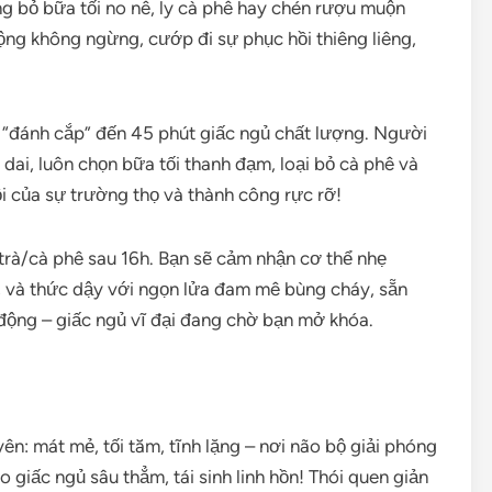
g bỏ bữa tối no nê, ly cà phê hay chén rượu muộn
ộng không ngừng, cướp đi sự phục hồi thiêng liêng,
 “đánh cắp” đến 45 phút giấc ngủ chất lượng. Người
dai, luôn chọn bữa tối thanh đạm, loại bỏ cà phê và
i của sự trường thọ và thành công rực rỡ!
 trà/cà phê sau 16h. Bạn sẽ cảm nhận cơ thể nhẹ
 và thức dậy với ngọn lửa đam mê bùng cháy, sẵn
động – giấc ngủ vĩ đại đang chờ bạn mở khóa.
n: mát mẻ, tối tăm, tĩnh lặng – nơi não bộ giải phóng
 giấc ngủ sâu thẳm, tái sinh linh hồn! Thói quen giản