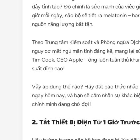
dậy tỉnh táo? Đó chính là sức mạnh của việc gi
giờ mỗi ngày, não bộ sẽ tiết ra melatonin – h
nguồn năng lượng bất tận.
Theo Trung tâm Kiểm soát và Phòng ngừa Dịch 
nguy cơ mất ngủ mãn tính đáng kể, mang lại sứ
Tim Cook, CEO Apple – ông luôn tuân thủ khung
suất đỉnh cao!
Vậy áp dụng thế nào? Hãy đặt báo thức nhắc n
ngay hôm nay, và bạn sẽ cảm nhận sự khác bi
chính mình đang chờ đợi!
2. Tắt Thiết Bị Điện Tử 1 Giờ Trướ