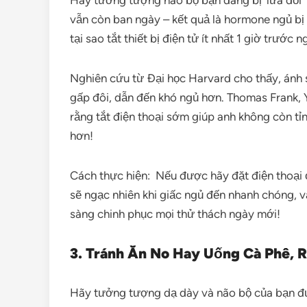
Hãy tưởng tượng não bộ bạn đang bị ‘lừa dối’ 
vẫn còn ban ngày – kết quả là hormone ngủ bị 
tại sao tắt thiết bị điện tử ít nhất 1 giờ trước n
Nghiên cứu từ Đại học Harvard cho thấy, ánh 
gấp đôi, dẫn đến khó ngủ hơn. Thomas Frank, Y
rằng tắt điện thoại sớm giúp anh không còn tỉ
hơn!
Cách thực hiện: Nếu được hãy đặt điện thoại 
sẽ ngạc nhiên khi giấc ngủ đến nhanh chóng, 
sàng chinh phục mọi thử thách ngày mới!
3. Tránh Ăn No Hay Uống Cà Phê, 
Hãy tưởng tượng dạ dày và não bộ của bạn đư