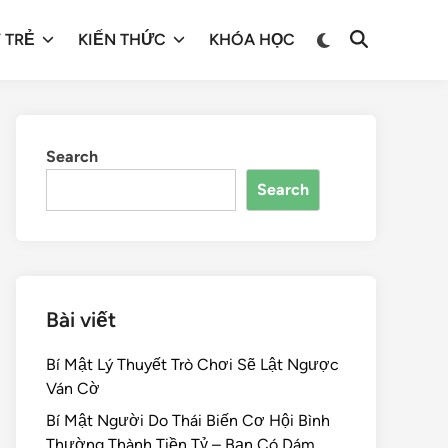
 TRẺ
KIẾN THỨC
KHÓA HỌC
Search
Search
Bài viết
Bí Mật Lý Thuyết Trò Chơi Sẽ Lật Ngược
Ván Cờ
Bí Mật Người Do Thái Biến Cơ Hội Bình
Thường Thành Tiền Tỷ – Bạn Có Dám