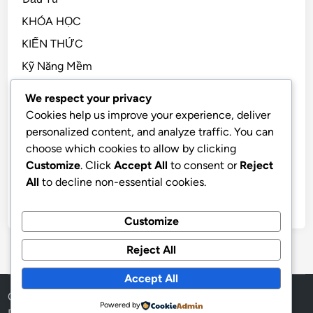
KHÓA HỌC
KIẾN THỨC
Kỹ Năng Mềm
Kỹ Năng Sống, STEM
We respect your privacy
Sách Hay
Cookies help us improve your experience, deliver
personalized content, and analyze traffic. You can
Tài Chính Cá Nhân
choose which cookies to allow by clicking
TẢN MẠN
Customize
. Click
Accept All
to consent or
Reject
Tiền Điện Tử
All
to decline non-essential cookies.
Tư Duy
Customize
Reject All
Accept All
Copyright © 2026
SAGOWA
.
Powered by