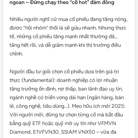
ngoan – Đừng chạy theo “cổ hot” đám đông
Nhiều người nghĩ cứ mua cổ phiếu đang tăng nóng,
được “hội nhóm” thổi là sẽ giàu nhanh. Nhưng thực
tế, những cổ phiếu tăng mạnh nhất thường đã…
tăng hết rồi, và dễ giảm mạnh khi thị trường điều
chỉnh.
Người đầu tư giỏi chọn cổ phiếu dựa trên giá trị
thực (fundamental): doanh nghiệp có lợi nhuận
tăng trưởng ổn định, nợ thấp, ban lãnh đạo uy tín,
ngành nghề có triển vọng dài hạn (ngân hàng, bán
lẻ, công nghệ, tiêu dùng…). Mẹo hữu ích mới 2025:
Với người mới, đừng tự chọn từng cổ mà bắt đầu
bằng quỹ ETF hoặc quỹ mở uy tín như VFMVN
Diamond, E1VFVN30, SSIAM VNX50 – vừa đa