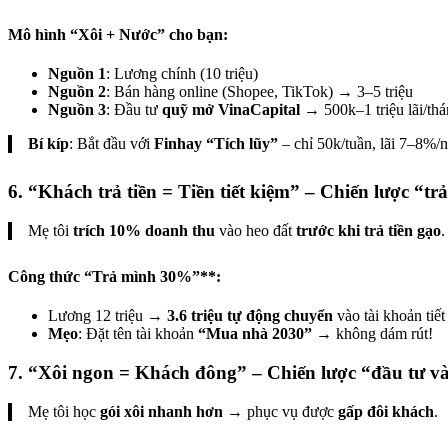
Mô hình “Xôi + Nước” cho bạn:
Nguồn 1
: Lương chính (10 triệu)
Nguồn 2
: Bán hàng online (Shopee, TikTok) → 3–5 triệu
Nguồn 3
: Đầu tư
quỹ mở VinaCapital
→ 500k–1 triệu lãi/th
Bí kíp
: Bắt đầu với
Finhay “Tích lũy”
– chỉ 50k/tuần, lãi 7–8%/
6.
“Khách trả tiền = Tiền tiết kiệm” – Chiến lược “tr
Mẹ tôi
trích 10% doanh thu
vào heo đất
trước khi trả tiền gạo
.
Công thức “Trả mình 30%”**:
Lương 12 triệu →
3.6 triệu tự động chuyển
vào tài khoản tiế
Mẹo
: Đặt tên tài khoản
“Mua nhà 2030”
→ không dám rút!
7.
“Xôi ngon = Khách đông” – Chiến lược “đầu tư v
Mẹ tôi học
gói xôi nhanh hơn
→ phục vụ được
gấp đôi khách
.