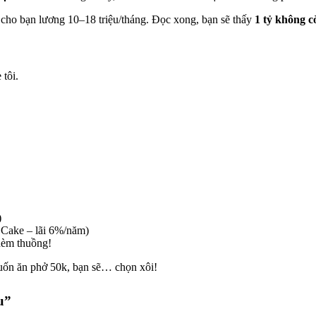
cho bạn lương 10–18 triệu/tháng. Đọc xong, bạn sẽ thấy
1 tỷ không c
tôi.
)
Cake – lãi 6%/năm)
hèm thuồng!
ốn ăn phở 50k, bạn sẽ… chọn xôi!
u”