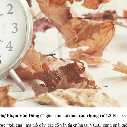
 chợ Phạm Văn Đồng
đã giúp con trai
mua căn chung cư 1.2 tỷ
chỉ s
ược “xôi chả”
mà giờ đây, các cố vấn tài chính tại VCBF cũng phải thố