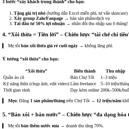
3 bước “xây khách trung thành” cho bạn:
Tặng giá trị nhỏ
(hướng dẫn Excel miễn phí, tư vấn skincare)
Xây group Zalo/Fanpage
→ bán sản phẩm/dịch vụ
Tái đầu tư 50% lợi nhuận
→ nhân đôi thu nhập sau 6 tháng!
4.
“Xôi thừa = Tiền lời” – Chiến lược “tái chế chi tiêu
Mẹ tôi
bán xôi thừa giá rẻ cuối ngày
→ không lãng phí.
Ý tưởng “xôi thừa” cho bạn:
“Xôi thừa”
Biến thành
Thu nhập
Quần áo cũ
Bán Chợ Tốt
1–3 triệu
Kỹ năng thừa (chụp ảnh, edit video)
Làm freelance
5–10 triệu/thán
Thời gian rảnh
Dạy kèm online
200k–500k/buổ
Mẹo
: Đăng
1 sản phẩm/tháng
trên Chợ Tốt →
12 triệu/năm
khô
5.
“Bán xôi + bán nước” – Chiến lược “đa dạng hóa
Mẹ tôi
bán thêm nước mía
→ doanh thu tăng 70%.