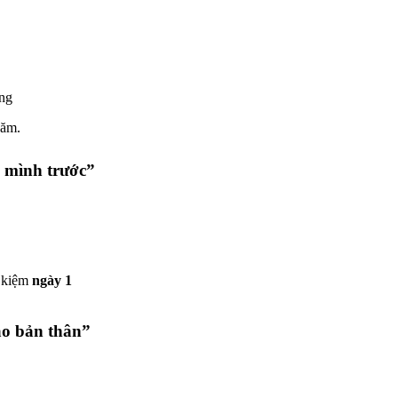
áng
năm.
ả mình trước”
t kiệm
ngày 1
ào bản thân”