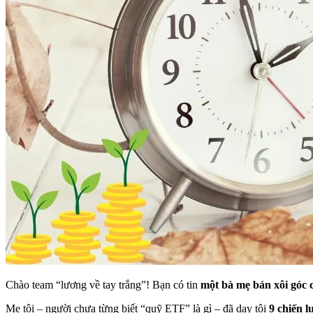
Chào team “lương về tay trắng”! Bạn có tin
một bà mẹ bán xôi góc
Mẹ tôi – người chưa từng biết “quỹ ETF” là gì – đã dạy tôi
9 chiến l