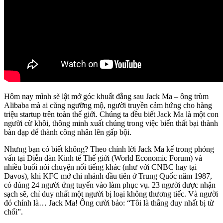
Hôm nay mình sẽ lật mở góc khuất đằng sau Jack Ma – ông trùm
Alibaba mà ai cũng ngưỡng mộ, người truyền cảm hứng cho hàng
triệu startup trên toàn thế giới. Chúng ta đều biết Jack Ma là một con
người cừ khôi, thông minh xuất chúng trong việc biến thất bại thành
bàn đạp để thành công nhân lên gấp bội.
Nhưng bạn có biết không? Theo chính lời Jack Ma kể trong phỏng
vấn tại Diễn đàn Kinh tế Thế giới (World Economic Forum) và
nhiều buổi nói chuyện nổi tiếng khác (như với CNBC hay tại
Davos), khi KFC mở chi nhánh đầu tiên ở Trung Quốc năm 1987,
có đúng 24 người ứng tuyển vào làm phục vụ. 23 người được nhận
sạch sẽ, chỉ duy nhất một người bị loại không thương tiếc. Và người
đó chính là… Jack Ma! Ông cười bảo: “Tôi là thằng duy nhất bị từ
chối”.