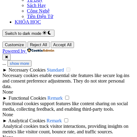
Sách Hay
Công Nghệ
Tiền Điện Tử
KHÓA HỌC
Switch to dark mode
Customize
Reject All
Accept All
Powered by
✖
...
show more
►
Necessary Cookies
Standard
Necessary cookies enable essential site features like secure log-ins
and consent preference adjustments. They do not store personal
data.
None
►
Functional Cookies
Remark
Functional cookies support features like content sharing on social
media, collecting feedback, and enabling third-party tools.
None
►
Analytical Cookies
Remark
Analytical cookies track visitor interactions, providing insights on
metrics like visitor count, bounce rate, and traffic sources.