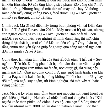
mạnh: bí kíp “lì đòn”. Chúng ta đều biết Jack Ma không phải thiên
tài kiểu Einstein, IQ của ông không siêu phàm, EQ cũng chỉ ở mức
bình thường. Nhưng ông có một thứ mà máy móc hay AI thông
minh đến mấy cũng không bao giờ có được: LQ – Love Quotient,
chỉ số yêu thương, chỉ số trái tim.
Chính Jack Ma đã nói điều này trong buổi phỏng vấn tại Diễn đàn
Kinh tế Thế giới Davos năm 2018: “Máy móc có IQ rất cao, nhưng
con người chúng ta có LQ – Love Quotient. Bạn phải yêu con
người, yêu công việc, yêu những gì mình đang làm, thì mới chịu
đựng được thất bại, mới có thể kiên trì đến cùng.” Ông nhấn mạnh
rằng chính tình yêu ấy đã giúp ông vượt qua hàng loạt cú ngã đau
đớn mà mình vừa kể ở trên.
Công thức làm giàu tinh thần của ông rất đơn giản: Thất bại + Suy
ngẫm = Tiến bộ. Không phải thất bại rồi nằm đó than vãn, mà phải
ngồi xuống nghĩ xem mình sai ở đâu, học được gì, rồi đứng dậy
mạnh mẽ hơn. Ông áp dụng công thức này suốt hành trình: sau khi
China Pages thất bại thảm hại, ông không đổ lỗi cho thị trường hay
đối thủ, mà ngồi suy ngẫm, rút kinh nghiệm, rồi mới xây Alibaba
vững chắc hơn.
Jack Ma đại kỵ phàn nàn. Ông từng nói một câu nổi tiếng trong bài
phát biểu tại Đại học Nairobi và nhiều buổi nói chuyện khác: “Khi
người khác than phiền, đó chính là cơ hội của bạn.” Ví dụ thực tế:
hồi đầu những năm 2000, nhiều doanh nghiệp Trung Quốc than