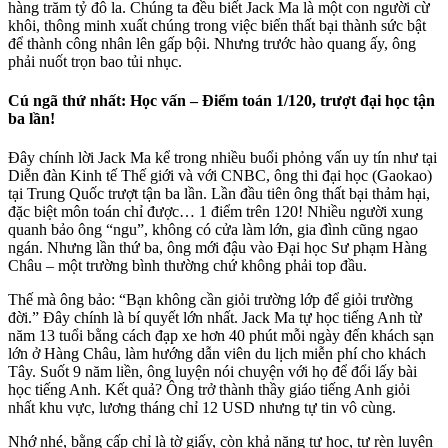
hàng trăm tỷ đô la. Chúng ta đều biết Jack Ma là một con người cừ
khôi, thông minh xuất chúng trong việc biến thất bại thành sức bật
để thành công nhân lên gấp bội. Nhưng trước hào quang ấy, ông
phải nuốt trọn bao tủi nhục.
Cú ngã thứ nhất: Học vấn – Điểm toán 1/120, trượt đại học tận
ba lần!
Đây chính lời Jack Ma kể trong nhiều buổi phỏng vấn uy tín như tại
Diễn đàn Kinh tế Thế giới và với CNBC, ông thi đại học (Gaokao)
tại Trung Quốc trượt tận ba lần. Lần đầu tiên ông thất bại thảm hại,
đặc biệt môn toán chỉ được… 1 điểm trên 120! Nhiều người xung
quanh bảo ông “ngu”, không có cửa làm lớn, gia đình cũng ngao
ngán. Nhưng lần thứ ba, ông mới đậu vào Đại học Sư phạm Hàng
Châu – một trường bình thường chứ không phải top đầu.
Thế mà ông bảo: “Bạn không cần giỏi trường lớp để giỏi trường
đời.” Đây chính là bí quyết lớn nhất. Jack Ma tự học tiếng Anh từ
năm 13 tuổi bằng cách đạp xe hơn 40 phút mỗi ngày đến khách sạn
lớn ở Hàng Châu, làm hướng dẫn viên du lịch miễn phí cho khách
Tây. Suốt 9 năm liền, ông luyện nói chuyện với họ để đổi lấy bài
học tiếng Anh. Kết quả? Ông trở thành thầy giáo tiếng Anh giỏi
nhất khu vực, lương tháng chỉ 12 USD nhưng tự tin vô cùng.
Nhớ nhé, bằng cấp chỉ là tờ giấy, còn khả năng tự học, tự rèn luyện