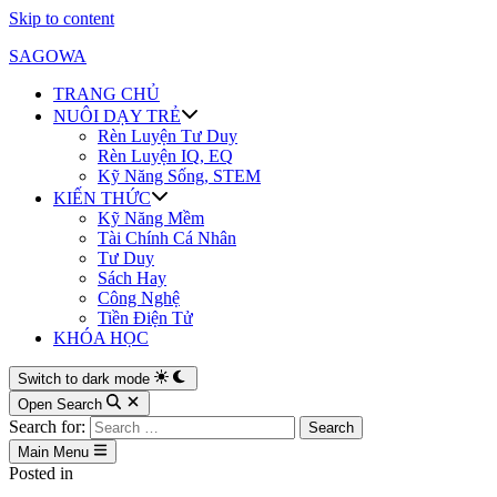
Skip to content
SAGOWA
TRANG CHỦ
NUÔI DẠY TRẺ
Rèn Luyện Tư Duy
Rèn Luyện IQ, EQ
Kỹ Năng Sống, STEM
KIẾN THỨC
Kỹ Năng Mềm
Tài Chính Cá Nhân
Tư Duy
Sách Hay
Công Nghệ
Tiền Điện Tử
KHÓA HỌC
Switch to dark mode
Open Search
Search for:
Main Menu
Posted in