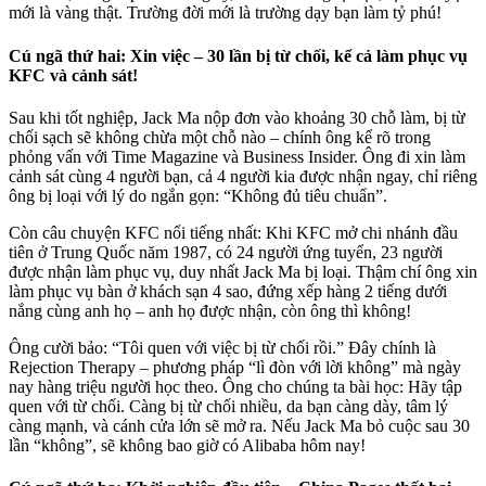
mới là vàng thật. Trường đời mới là trường dạy bạn làm tỷ phú!
Cú ngã thứ hai: Xin việc – 30 lần bị từ chối, kể cả làm phục vụ
KFC và cảnh sát!
Sau khi tốt nghiệp, Jack Ma nộp đơn vào khoảng 30 chỗ làm, bị từ
chối sạch sẽ không chừa một chỗ nào – chính ông kể rõ trong
phỏng vấn với Time Magazine và Business Insider. Ông đi xin làm
cảnh sát cùng 4 người bạn, cả 4 người kia được nhận ngay, chỉ riêng
ông bị loại với lý do ngắn gọn: “Không đủ tiêu chuẩn”.
Còn câu chuyện KFC nổi tiếng nhất: Khi KFC mở chi nhánh đầu
tiên ở Trung Quốc năm 1987, có 24 người ứng tuyển, 23 người
được nhận làm phục vụ, duy nhất Jack Ma bị loại. Thậm chí ông xin
làm phục vụ bàn ở khách sạn 4 sao, đứng xếp hàng 2 tiếng dưới
nắng cùng anh họ – anh họ được nhận, còn ông thì không!
Ông cười bảo: “Tôi quen với việc bị từ chối rồi.” Đây chính là
Rejection Therapy – phương pháp “lì đòn với lời không” mà ngày
nay hàng triệu người học theo. Ông cho chúng ta bài học: Hãy tập
quen với từ chối. Càng bị từ chối nhiều, da bạn càng dày, tâm lý
càng mạnh, và cánh cửa lớn sẽ mở ra. Nếu Jack Ma bỏ cuộc sau 30
lần “không”, sẽ không bao giờ có Alibaba hôm nay!