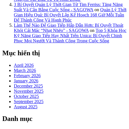
3 Bí Quyết Quản Lý Thời Gian Từ Tim Ferriss: Tăng Năng
Suất Và Cân Bằng Cuộc Sống - SAGOWA
on
Quản Lý Thời
Gian Hiệu Quả: Bí Quyết Lập Kế Hoạch 168 Giờ Mỗi Tuần
Để Thành Công Và Hạnh Phúc
Làm Thế Nào Để Giao Tiếp Hấp Dẫn Hơn: Bí Quyết Thoát
Khỏi Cái Mác “Nhạt Nhẽo” - SAGOWA
on
Top 5 Khóa Học
Kỹ Năng Giao Tiếp Hay Nhất Trên Unica: Bí Quyết Chinh
Phục Mọi Người Và Thành Công Trong Cuộc Sống
Mục hiển thị
April 2026
March 2026
February 2026
January 2026
December 2025
November 2025
October 2025
September 2025
August 2025
Danh mục