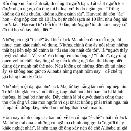
Rồi ông xin làm cảnh sát, đi cùng 4 người bạn. Tất cả 4 người kia
được nhận ngay, còn ông thì bị loại với lý do ngắn gọn: “Trông
không đủ tiêu chuẩn, không giống cảnh sát”. Harvard thì còn “ác”
hơn – ông nộp đơn tới 10 lần, bị từ chối sạch sẽ 10 lần, như ông hài
hước kể: “Harvard từ chối tôi 10 lần, nhưng giờ tôi đi nói chuyện ở
đó thì họ vỗ tay nhiệt liệt!”
Những cú ngã “ê chề” ấy khiến Jack Ma nhiều đêm mất ngủ, tủi
nhục, cảm giác mình vô dụng. Nhưng chính ông ấy nói rằng: những
thất bại liên tiếp đó chính là “tài sản lớn nhất đời tôi”, là “người thầy
tuyệt vời nhất”. Vì sao? Vì chúng rèn cho ông sự “lì đòn”, dạy ông
quen với từ chối, dạy ông rằng nếu không ngã đau thì không biết
đứng dậy mạnh mẽ thế nào. Nếu không có những đêm tối tủi nhục
ấy, sẽ không bao giờ có Alibaba hùng mạnh hôm nay – đế chế trị
giá hàng trăm tỷ đô la.
Nhớ nhé, một đại gia như Jack Ma, từ tay trắng làm nên nghiệp lớn.
Trước khi giàu có và nổi tiếng, ông phải nuốt hết bao lần bị khinh
thường, bị loại bỏ như rác. Đây chính là bí quyết thành công thực
thụ của ông và của mọi người vĩ đại khác: không phải tránh ngã, mà
là ngã rồi đứng dậy, biến đau thương thành sức mạnh.
Hôm nay mình cùng các bạn nói về ba cú ngã “ê chề” nhất mà Jack
Ma từng trải qua – những cú ngã mà chính ông gọi là “người thầy
khắc nghiệt nhất”, là nền tảng để ông xây nên đế chế Alibaba trị giá