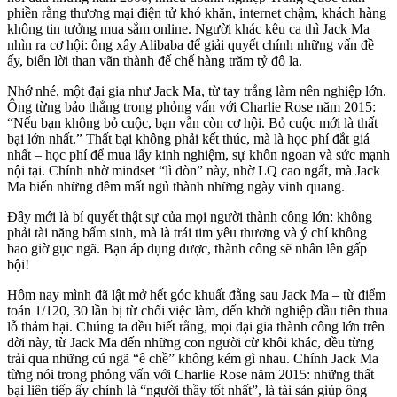
phiền rằng thương mại điện tử khó khăn, internet chậm, khách hàng
không tin tưởng mua sắm online. Người khác kêu ca thì Jack Ma
nhìn ra cơ hội: ông xây Alibaba để giải quyết chính những vấn đề
ấy, biến lời than vãn thành đế chế hàng trăm tỷ đô la.
Nhớ nhé, một đại gia như Jack Ma, từ tay trắng làm nên nghiệp lớn.
Ông từng bảo thẳng trong phỏng vấn với Charlie Rose năm 2015:
“Nếu bạn không bỏ cuộc, bạn vẫn còn cơ hội. Bỏ cuộc mới là thất
bại lớn nhất.” Thất bại không phải kết thúc, mà là học phí đắt giá
nhất – học phí để mua lấy kinh nghiệm, sự khôn ngoan và sức mạnh
nội tại. Chính nhờ mindset “lì đòn” này, nhờ LQ cao ngất, mà Jack
Ma biến những đêm mất ngủ thành những ngày vinh quang.
Đây mới là bí quyết thật sự của mọi người thành công lớn: không
phải tài năng bẩm sinh, mà là trái tim yêu thương và ý chí không
bao giờ gục ngã. Bạn áp dụng được, thành công sẽ nhân lên gấp
bội!
Hôm nay mình đã lật mở hết góc khuất đằng sau Jack Ma – từ điểm
toán 1/120, 30 lần bị từ chối việc làm, đến khởi nghiệp đầu tiên thua
lỗ thảm hại. Chúng ta đều biết rằng, mọi đại gia thành công lớn trên
đời này, từ Jack Ma đến những con người cừ khôi khác, đều từng
trải qua những cú ngã “ê chề” không kém gì nhau. Chính Jack Ma
từng nói trong phỏng vấn với Charlie Rose năm 2015: những thất
bại liên tiếp ấy chính là “người thầy tốt nhất”, là tài sản giúp ông