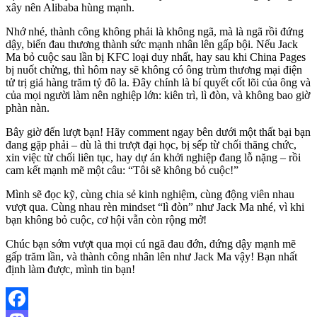
xây nên Alibaba hùng mạnh.
Nhớ nhé, thành công không phải là không ngã, mà là ngã rồi đứng
dậy, biến đau thương thành sức mạnh nhân lên gấp bội. Nếu Jack
Ma bỏ cuộc sau lần bị KFC loại duy nhất, hay sau khi China Pages
bị nuốt chửng, thì hôm nay sẽ không có ông trùm thương mại điện
tử trị giá hàng trăm tỷ đô la. Đây chính là bí quyết cốt lõi của ông và
của mọi người làm nên nghiệp lớn: kiên trì, lì đòn, và không bao giờ
phàn nàn.
Bây giờ đến lượt bạn! Hãy comment ngay bên dưới một thất bại bạn
đang gặp phải – dù là thi trượt đại học, bị sếp từ chối thăng chức,
xin việc từ chối liên tục, hay dự án khởi nghiệp đang lỗ nặng – rồi
cam kết mạnh mẽ một câu: “Tôi sẽ không bỏ cuộc!”
Mình sẽ đọc kỹ, cùng chia sẻ kinh nghiệm, cùng động viên nhau
vượt qua. Cùng nhau rèn mindset “lì đòn” như Jack Ma nhé, vì khi
bạn không bỏ cuộc, cơ hội vẫn còn rộng mở!
Chúc bạn sớm vượt qua mọi cú ngã đau đớn, đứng dậy mạnh mẽ
gấp trăm lần, và thành công nhân lên như Jack Ma vậy! Bạn nhất
định làm được, mình tin bạn!