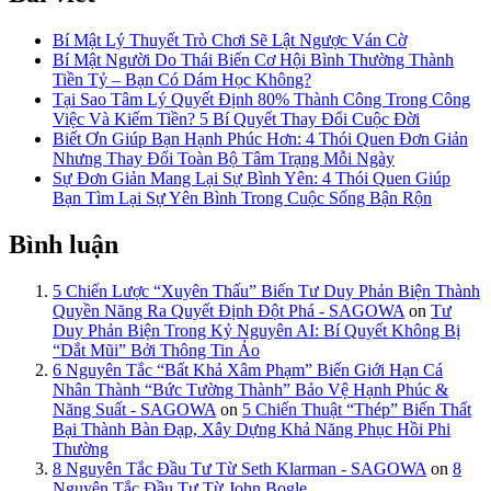
Bí Mật Lý Thuyết Trò Chơi Sẽ Lật Ngược Ván Cờ
Bí Mật Người Do Thái Biến Cơ Hội Bình Thường Thành
Tiền Tỷ – Bạn Có Dám Học Không?
Tại Sao Tâm Lý Quyết Định 80% Thành Công Trong Công
Việc Và Kiếm Tiền? 5 Bí Quyết Thay Đổi Cuộc Đời
Biết Ơn Giúp Bạn Hạnh Phúc Hơn: 4 Thói Quen Đơn Giản
Nhưng Thay Đổi Toàn Bộ Tâm Trạng Mỗi Ngày
Sự Đơn Giản Mang Lại Sự Bình Yên: 4 Thói Quen Giúp
Bạn Tìm Lại Sự Yên Bình Trong Cuộc Sống Bận Rộn
Bình luận
5 Chiến Lược “Xuyên Thấu” Biến Tư Duy Phản Biện Thành
Quyền Năng Ra Quyết Định Đột Phá - SAGOWA
on
Tư
Duy Phản Biện Trong Kỷ Nguyên AI: Bí Quyết Không Bị
“Dắt Mũi” Bởi Thông Tin Ảo
6 Nguyên Tắc “Bất Khả Xâm Phạm” Biến Giới Hạn Cá
Nhân Thành “Bức Tường Thành” Bảo Vệ Hạnh Phúc &
Năng Suất - SAGOWA
on
5 Chiến Thuật “Thép” Biến Thất
Bại Thành Bàn Đạp, Xây Dựng Khả Năng Phục Hồi Phi
Thường
8 Nguyên Tắc Đầu Tư Từ Seth Klarman - SAGOWA
on
8
Nguyên Tắc Đầu Tư Từ John Bogle