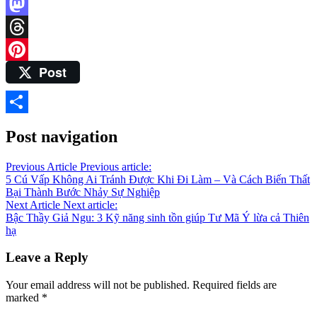
Facebook
Mastodon
Threads
Post
Pinterest
Share
Post navigation
Previous Article
Previous article:
5 Cú Vấp Không Ai Tránh Được Khi Đi Làm – Và Cách Biến Thất
Bại Thành Bước Nhảy Sự Nghiệp
Next Article
Next article:
Bậc Thầy Giả Ngu: 3 Kỹ năng sinh tồn giúp Tư Mã Ý lừa cả Thiên
hạ
Leave a Reply
Your email address will not be published.
Required fields are
marked
*