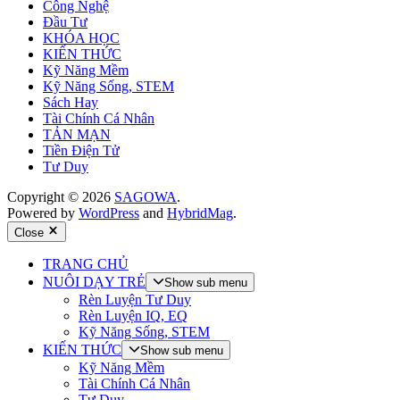
Công Nghệ
Đầu Tư
KHÓA HỌC
KIẾN THỨC
Kỹ Năng Mềm
Kỹ Năng Sống, STEM
Sách Hay
Tài Chính Cá Nhân
TẢN MẠN
Tiền Điện Tử
Tư Duy
Copyright © 2026
SAGOWA
.
Powered by
WordPress
and
HybridMag
.
Close
TRANG CHỦ
NUÔI DẠY TRẺ
Show sub menu
Rèn Luyện Tư Duy
Rèn Luyện IQ, EQ
Kỹ Năng Sống, STEM
KIẾN THỨC
Show sub menu
Kỹ Năng Mềm
Tài Chính Cá Nhân
Tư Duy