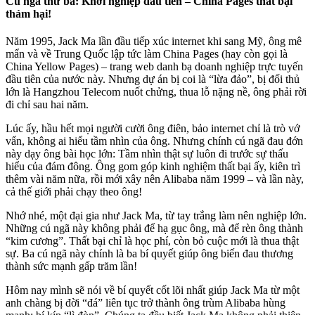
Cú ngã thứ ba: Khởi nghiệp đầu tiên – China Pages thất bại
thảm hại!
Năm 1995, Jack Ma lần đầu tiếp xúc internet khi sang Mỹ, ông mê
mẩn và về Trung Quốc lập tức làm China Pages (hay còn gọi là
China Yellow Pages) – trang web danh bạ doanh nghiệp trực tuyến
đầu tiên của nước này. Nhưng dự án bị coi là “lừa đảo”, bị đối thủ
lớn là Hangzhou Telecom nuốt chửng, thua lỗ nặng nề, ông phải rời
đi chỉ sau hai năm.
Lúc ấy, hầu hết mọi người cười ông điên, bảo internet chỉ là trò vớ
vẩn, không ai hiểu tầm nhìn của ông. Nhưng chính cú ngã đau đớn
này dạy ông bài học lớn: Tầm nhìn thật sự luôn đi trước sự thấu
hiểu của đám đông. Ông gom góp kinh nghiệm thất bại ấy, kiên trì
thêm vài năm nữa, rồi mới xây nên Alibaba năm 1999 – và lần này,
cả thế giới phải chạy theo ông!
Nhớ nhé, một đại gia như Jack Ma, từ tay trắng làm nên nghiệp lớn.
Những cú ngã này không phải để hạ gục ông, mà để rèn ông thành
“kim cương”. Thất bại chỉ là học phí, còn bỏ cuộc mới là thua thật
sự. Ba cú ngã này chính là ba bí quyết giúp ông biến đau thương
thành sức mạnh gấp trăm lần!
Hôm nay mình sẽ nói về bí quyết cốt lõi nhất giúp Jack Ma từ một
anh chàng bị đời “đá” liên tục trở thành ông trùm Alibaba hùng