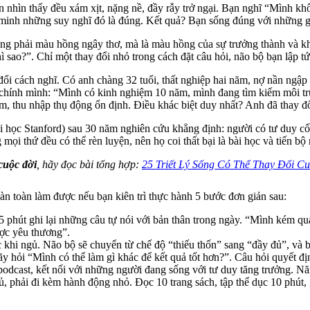
nhìn thấy đều xám xịt, nặng nề, đầy rẫy trở ngại. Bạn nghĩ “Mình kh
 minh những suy nghĩ đó là đúng. Kết quả? Bạn sống đúng với những gì
ng phải màu hồng ngây thơ, mà là màu hồng của sự trưởng thành và khả
 sao?”. Chỉ một thay đổi nhỏ trong cách đặt câu hỏi, não bộ bạn lập tức
đổi cách nghĩ. Có anh chàng 32 tuổi, thất nghiệp hai năm, nợ nần ngập
a chính mình: “Mình có kinh nghiệm 10 năm, mình đang tìm kiếm môi tr
 thu nhập thụ động ổn định. Điều khác biệt duy nhất? Anh đã thay đổ
c Stanford) sau 30 năm nghiên cứu khẳng định: người có tư duy cố địn
mọi thứ đều có thể rèn luyện, nên họ coi thất bại là bài học và tiến bộ
 cuộc đời
, hãy đọc bài tổng hợp:
25 Triết Lý Sống Có Thể Thay Đổi C
n toàn làm được nếu bạn kiên trì thực hành 5 bước đơn giản sau:
5 phút ghi lại những câu tự nói với bản thân trong ngày. “Mình kém q
ợc yêu thương”.
c khi ngủ. Não bộ sẽ chuyển từ chế độ “thiếu thốn” sang “đầy đủ”, và b
ãy hỏi “Mình có thể làm gì khác để kết quả tốt hơn?”. Câu hỏi quyết đ
odcast, kết nối với những người đang sống với tư duy tăng trưởng. Năn
, phải đi kèm hành động nhỏ. Đọc 10 trang sách, tập thể dục 10 phút