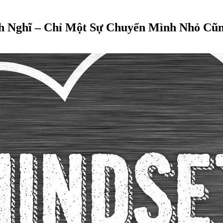
h Nghĩ – Chỉ Một Sự Chuyển Mình Nhỏ Cũ