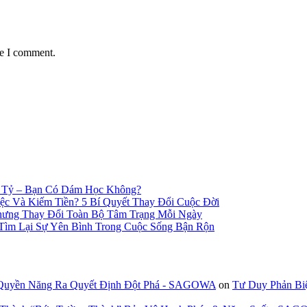
me I comment.
n Tỷ – Bạn Có Dám Học Không?
c Và Kiếm Tiền? 5 Bí Quyết Thay Đổi Cuộc Đời
hưng Thay Đổi Toàn Bộ Tâm Trạng Mỗi Ngày
 Tìm Lại Sự Yên Bình Trong Cuộc Sống Bận Rộn
 Quyền Năng Ra Quyết Định Đột Phá - SAGOWA
on
Tư Duy Phản Bi