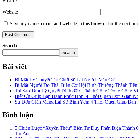
Email
*
Website
Save my name, email, and website in this browser for the next ti
Search
Search
Bài viết
Bí Mật Lý Thuyết Trò Chơi Sẽ Lật Ngược Ván Cờ
Bí Mật Người Do Thái Biến Cơ Hội Bình Thường Thành Tiề
Tại Sao Tâm Lý Quyết Định 80% Thành Công Trong Công Việ
Biết Ơn Giúp Bạn Hạnh Phúc Hơn: 4 Thói Quen Đơn Giản N
Sự Đơn Giản Mang Lại Sự Bình Yên: 4 Thói Quen Giúp Bạn
Bình luận
5 Chiến Lược “Xuyên Thấu” Biến Tư Duy Phản Biện Thành
Tin Ảo