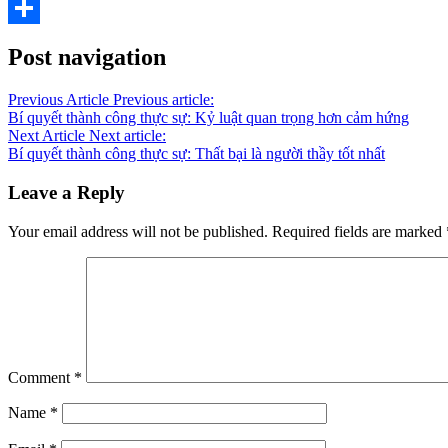
Share
Post navigation
Previous Article
Previous article:
Bí quyết thành công thực sự: Kỷ luật quan trọng hơn cảm hứng
Next Article
Next article:
Bí quyết thành công thực sự: Thất bại là người thầy tốt nhất
Leave a Reply
Your email address will not be published.
Required fields are marked
Comment
*
Name
*