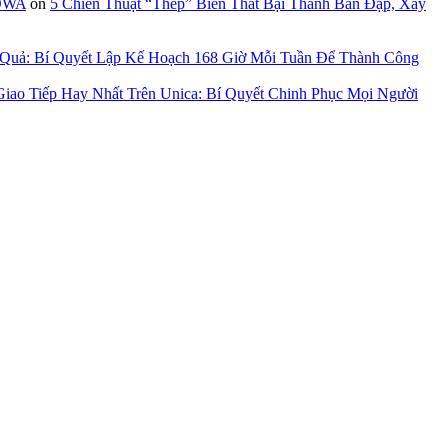
GOWA
on
5 Chiến Thuật “Thép” Biến Thất Bại Thành Bàn Đạp, Xây
 Quả: Bí Quyết Lập Kế Hoạch 168 Giờ Mỗi Tuần Để Thành Công
iao Tiếp Hay Nhất Trên Unica: Bí Quyết Chinh Phục Mọi Người