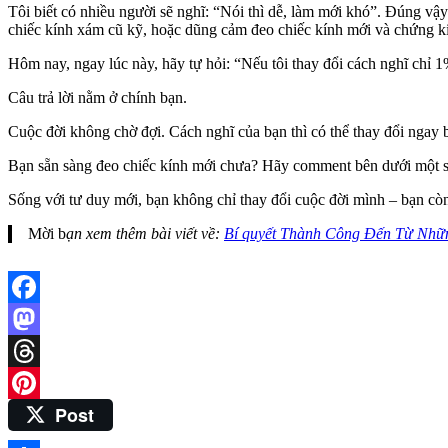
Tôi biết có nhiều người sẽ nghĩ: “Nói thì dễ, làm mới khó”. Đúng vậ
chiếc kính xám cũ kỹ, hoặc dũng cảm đeo chiếc kính mới và chứng k
Hôm nay, ngay lúc này, hãy tự hỏi: “Nếu tôi thay đổi cách nghĩ chỉ 
Câu trả lời nằm ở chính bạn.
Cuộc đời không chờ đợi. Cách nghĩ của bạn thì có thể thay đổi ngay 
Bạn sẵn sàng đeo chiếc kính mới chưa? Hãy comment bên dưới một s
Sống với tư duy mới, bạn không chỉ thay đổi cuộc đời mình – bạn còn
Mời b
ạn xem thêm bài viết về:
Bí quyết Thành Công Đến Từ Nhữ
Facebook
Mastodon
Threads
Post
Pinterest