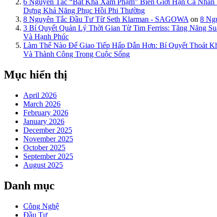
6 Nguyên Tắc “Bất Khả Xâm Phạm” Biến Giới Hạn Cá Nhâ
Dựng Khả Năng Phục Hồi Phi Thường
8 Nguyên Tắc Đầu Tư Từ Seth Klarman - SAGOWA
on
8 Ng
3 Bí Quyết Quản Lý Thời Gian Từ Tim Ferriss: Tăng Năng
Và Hạnh Phúc
Làm Thế Nào Để Giao Tiếp Hấp Dẫn Hơn: Bí Quyết Thoát 
Và Thành Công Trong Cuộc Sống
Mục hiển thị
April 2026
March 2026
February 2026
January 2026
December 2025
November 2025
October 2025
September 2025
August 2025
Danh mục
Công Nghệ
Đầu Tư