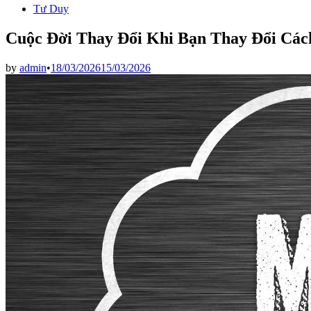
Tư Duy
Cuộc Đời Thay Đổi Khi Bạn Thay Đổi Các
by
admin
•
18/03/2026
15/03/2026