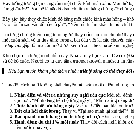
Hãy tưởng tượng bạn đang cầm một chiếc kính màu xám. Mọi thứ bạn 
làm gì được?”. Và thế là não bộ bạn chỉ tìm ra bằng chứng để chứng
Bây giờ, hãy thay chiếc kính đó bằng một chiếc kính màu hồng – khô
“Cơ hội ẩn sau vấn đề này là gì?”, “Nếu mình làm khác đi một chút thì
Tôi từng chứng kiến hàng trăm người thay đổi cuộc đời chỉ nhờ thay 
một cuốn sách về tư duy tăng trưởng, bắt đầu viết lại câu chuyện củ
lương cao gấp đôi mà còn mở được kênh YouTube chia sẻ kinh nghiệm,
Khoa học đã chứng minh điều này. Nhà tâm lý học Carol Dweck (Đại họ
và dễ bỏ cuộc. Người có tư duy tăng trưởng (growth mindset) tin rằng 
Nếu bạn muốn khám phá thêm nhiều
triết lý sống có thể thay đổi
Thay đổi cách nghĩ không phải chuyện một sớm một chiều, nhưng hoà
Nhận diện và viết ra những suy nghĩ tiêu cực
Mỗi tối, dành 
cực hơn: “Mình đang tiến bộ từng ngày”, “Mình xứng đáng đư
Thực hành biết ơn hàng ngày
Viết ra 3 điều bạn biết ơn trướ
Đặt câu hỏi chất lượng
Thay vì “Tại sao mình lại xui thế?”, h
Bao quanh mình bằng môi trường tích cực
Đọc sách, nghe p
Hành động dù chỉ 1% mỗi ngày
Thay đổi cách nghĩ không đủ
nên bước nhảy vọt.