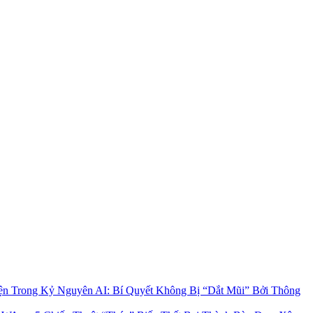
ện Trong Kỷ Nguyên AI: Bí Quyết Không Bị “Dắt Mũi” Bởi Thông