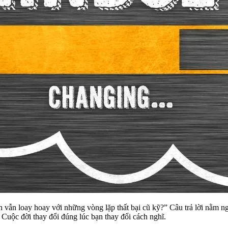
h vẫn loay hoay với những vòng lặp thất bại cũ kỹ?” Câu trả lời nằm n
 Cuộc đời thay đổi đúng lúc bạn thay đổi cách nghĩ.