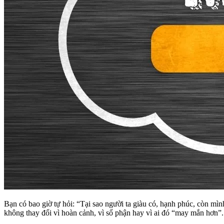
Bạn có bao giờ tự hỏi: “Tại sao người ta giàu có, hạnh phúc, còn mìn
không thay đổi vì hoàn cảnh, vì số phận hay vì ai đó “may mắn hơn”.