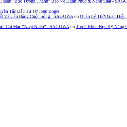
n Thành “Bức Tường Thành” Bảo Vệ Hạnh Phúc & Năng Suất - SA
uyên Tắc Đầu Tư Từ John Bogle
 Suất Và Cân Bằng Cuộc Sống - SAGOWA
on
Quản Lý Thời Gian Hiệu
Khỏi Cái Mác “Nhạt Nhẽo” - SAGOWA
on
Top 5 Khóa Học Kỹ Năng G