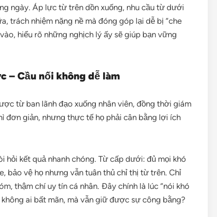
àng ngày. Áp lực từ trên dồn xuống, nhu cầu từ dưới
a, trách nhiệm nặng nề mà đóng góp lại dễ bị “che
 vào, hiểu rõ những nghịch lý ấy sẽ giúp bạn vững
ực – Cầu nối không dễ làm
lược từ ban lãnh đạo xuống nhân viên, đồng thời giám
ì đơn giản, nhưng thực tế họ phải cân bằng lợi ích
đòi hỏi kết quả nhanh chóng. Từ cấp dưới: đủ mọi khó
 bảo vệ họ nhưng vẫn tuân thủ chỉ thị từ trên. Chỉ
m, thậm chí uy tín cá nhân. Đây chính là lúc “nói khó
để không ai bất mãn, mà vẫn giữ được sự công bằng?