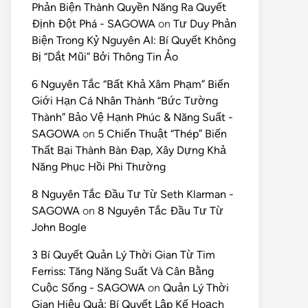
Phản Biện Thành Quyền Năng Ra Quyết
Định Đột Phá - SAGOWA
on
Tư Duy Phản
Biện Trong Kỷ Nguyên AI: Bí Quyết Không
Bị “Dắt Mũi” Bởi Thông Tin Ảo
6 Nguyên Tắc “Bất Khả Xâm Phạm” Biến
Giới Hạn Cá Nhân Thành “Bức Tường
Thành” Bảo Vệ Hạnh Phúc & Năng Suất -
SAGOWA
on
5 Chiến Thuật “Thép” Biến
Thất Bại Thành Bàn Đạp, Xây Dựng Khả
Năng Phục Hồi Phi Thường
8 Nguyên Tắc Đầu Tư Từ Seth Klarman -
SAGOWA
on
8 Nguyên Tắc Đầu Tư Từ
John Bogle
3 Bí Quyết Quản Lý Thời Gian Từ Tim
Ferriss: Tăng Năng Suất Và Cân Bằng
Cuộc Sống - SAGOWA
on
Quản Lý Thời
Gian Hiệu Quả: Bí Quyết Lập Kế Hoạch