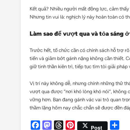
Kết quả? Nhiều người mất động lực, cảm thấy 
Nhưng tin vui là: nghịch lý này hoàn toàn có th
Làm sao để vượt qua và tỏa sáng ở
Trước hết, tổ chức cần có chính sách hỗ trợ r
tiến và giảm bớt gánh nặng không cần thiết. 
giữ tinh thần kiên trì, tiếp tục tìm tòi giải phá
Vị trí này không dễ, nhưng chính những thử th
vượt qua được “nơi khó lòng khó nói”, không c
vững hơn. Bạn đang gánh vác vai trò quan trọn
thầm lặng hôm nay chắc chắn sẽ được đền đá
Facebook
Mastodon
Threads
Pinterest
Sh
Post