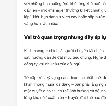
với những tình huống “nói khó lòng khó nói” h
đẩy lên – mid-manager thường bị kẹt chính giữ
lấp”. Nếu bạn đang ở vị trí này hoặc sắp bước
vàng hơn rất nhiều.
Vai trò quan trọng nhưng đầy áp l
Mid-manager chính là người chuyển tải chiến 
sát, hướng dẫn để đạt mục tiêu chung. Nghe th
công ty với nhu cầu của đội ngũ.
Từ cấp trên: kỳ vọng cao, deadline chặt chẽ, 
khăn, mong muốn đa dạng – bạn phải lắng nghe,
một quyết định sai có thể ảnh hưởng cả đội nhó
lòng khó nói” xuất hiện – truyền đạt thế nào 