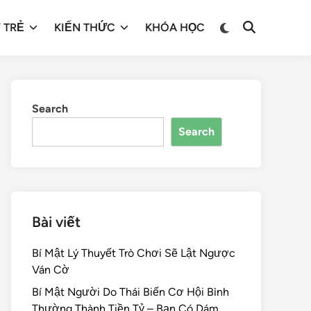
 TRẺ
KIẾN THỨC
KHÓA HỌC
Search
Search
Bài viết
Bí Mật Lý Thuyết Trò Chơi Sẽ Lật Ngược
Ván Cờ
Bí Mật Người Do Thái Biến Cơ Hội Bình
Thường Thành Tiền Tỷ – Bạn Có Dám