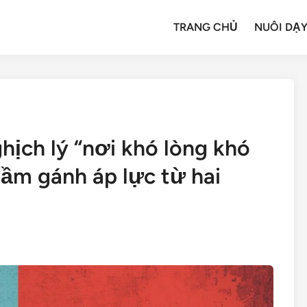
TRANG CHỦ
NUÔI DẠY
hịch lý “nơi khó lòng khó
hầm gánh áp lực từ hai