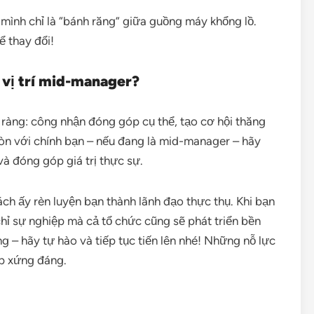
mình chỉ là “bánh răng” giữa guồng máy khổng lồ.
ể thay đổi!
 vị trí mid-manager?
õ ràng: công nhận đóng góp cụ thể, tạo cơ hội thăng
Còn với chính bạn – nếu đang là mid-manager – hãy
p và đóng góp giá trị thực sự.
ách ấy rèn luyện bạn thành lãnh đạo thực thụ. Khi bạn
hỉ sự nghiệp mà cả tổ chức cũng sẽ phát triển bền
g – hãy tự hào và tiếp tục tiến lên nhé! Những nỗ lực
p xứng đáng.
are