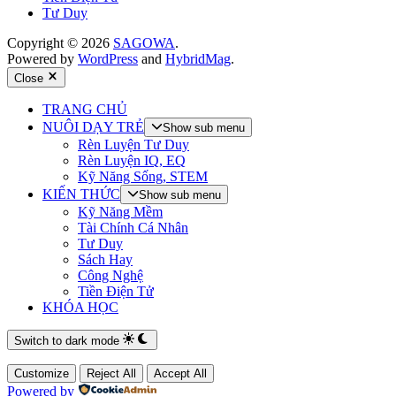
Tư Duy
Copyright © 2026
SAGOWA
.
Powered by
WordPress
and
HybridMag
.
Close
TRANG CHỦ
NUÔI DẠY TRẺ
Show sub menu
Rèn Luyện Tư Duy
Rèn Luyện IQ, EQ
Kỹ Năng Sống, STEM
KIẾN THỨC
Show sub menu
Kỹ Năng Mềm
Tài Chính Cá Nhân
Tư Duy
Sách Hay
Công Nghệ
Tiền Điện Tử
KHÓA HỌC
Switch to dark mode
Customize
Reject All
Accept All
Powered by