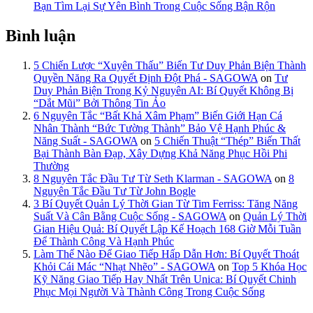
Bạn Tìm Lại Sự Yên Bình Trong Cuộc Sống Bận Rộn
Bình luận
5 Chiến Lược “Xuyên Thấu” Biến Tư Duy Phản Biện Thành
Quyền Năng Ra Quyết Định Đột Phá - SAGOWA
on
Tư
Duy Phản Biện Trong Kỷ Nguyên AI: Bí Quyết Không Bị
“Dắt Mũi” Bởi Thông Tin Ảo
6 Nguyên Tắc “Bất Khả Xâm Phạm” Biến Giới Hạn Cá
Nhân Thành “Bức Tường Thành” Bảo Vệ Hạnh Phúc &
Năng Suất - SAGOWA
on
5 Chiến Thuật “Thép” Biến Thất
Bại Thành Bàn Đạp, Xây Dựng Khả Năng Phục Hồi Phi
Thường
8 Nguyên Tắc Đầu Tư Từ Seth Klarman - SAGOWA
on
8
Nguyên Tắc Đầu Tư Từ John Bogle
3 Bí Quyết Quản Lý Thời Gian Từ Tim Ferriss: Tăng Năng
Suất Và Cân Bằng Cuộc Sống - SAGOWA
on
Quản Lý Thời
Gian Hiệu Quả: Bí Quyết Lập Kế Hoạch 168 Giờ Mỗi Tuần
Để Thành Công Và Hạnh Phúc
Làm Thế Nào Để Giao Tiếp Hấp Dẫn Hơn: Bí Quyết Thoát
Khỏi Cái Mác “Nhạt Nhẽo” - SAGOWA
on
Top 5 Khóa Học
Kỹ Năng Giao Tiếp Hay Nhất Trên Unica: Bí Quyết Chinh
Phục Mọi Người Và Thành Công Trong Cuộc Sống