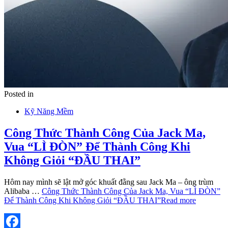
Posted in
Kỹ Năng Mềm
Công Thức Thành Công Của Jack Ma,
Vua “LÌ ĐÒN” Để Thành Công Khi
Không Giỏi “ĐẦU THAI”
Hôm nay mình sẽ lật mở góc khuất đằng sau Jack Ma – ông trùm
Alibaba …
Công Thức Thành Công Của Jack Ma, Vua “LÌ ĐÒN”
Để Thành Công Khi Không Giỏi “ĐẦU THAI”
Read more