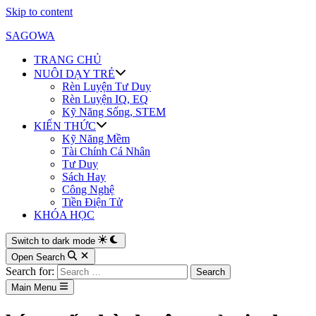
Skip to content
SAGOWA
TRANG CHỦ
NUÔI DẠY TRẺ
Rèn Luyện Tư Duy
Rèn Luyện IQ, EQ
Kỹ Năng Sống, STEM
KIẾN THỨC
Kỹ Năng Mềm
Tài Chính Cá Nhân
Tư Duy
Sách Hay
Công Nghệ
Tiền Điện Tử
KHÓA HỌC
Switch to dark mode
Open Search
Search for:
Main Menu