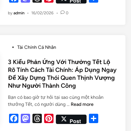
Post
a
as
hr
nt
h
by
admin
•
16/02/2026
•
0
c
to
e
er
ar
e
d
a
es
e
b
o
d
t
o
n
s
Tài Chính Cá Nhân
o
k
3 Kiểu Phản Ứng Với Thưởng Tết Lộ
Rõ Tính Cách Tài Chính: Áp Dụng Ngay
Để Xây Dựng Thói Quen Thịnh Vượng
Như Người Thành Công
Bạn có bao giờ tự hỏi tại sao cùng một khoản
thưởng Tết, có người dùng …
Read more
F
M
T
Pi
S
Post
a
as
hr
nt
h