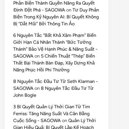
Phản Biện Thành Quyền Năng Ra Quyết
Định Đột Phá - SAGOWA
on
Tư Duy Phản
Biện Trong Kỷ Nguyên AI: Bí Quyết Không
Bị “Dắt Mũi” Bởi Thông Tin Ảo
6 Nguyên Tắc “Bất Khả Xâm Phạm” Biến
Giới Hạn Cá Nhân Thành “Bức Tường
Thành” Bảo Vệ Hạnh Phúc & Năng Suất -
SAGOWA
on
5 Chiến Thuật “Thép” Biến
Thất Bại Thành Bàn Đạp, Xây Dựng Khả
Năng Phục Hồi Phi Thường
8 Nguyên Tắc Đầu Tư Từ Seth Klarman -
SAGOWA
on
8 Nguyên Tắc Đầu Tư Từ
John Bogle
3 Bí Quyết Quản Lý Thời Gian Từ Tim
Ferriss: Tăng Năng Suất Và Cân Bằng
Cuộc Sống - SAGOWA
on
Quản Lý Thời
Gian Hiệu Quả: Bí Quyết Lập Kế Hoạch