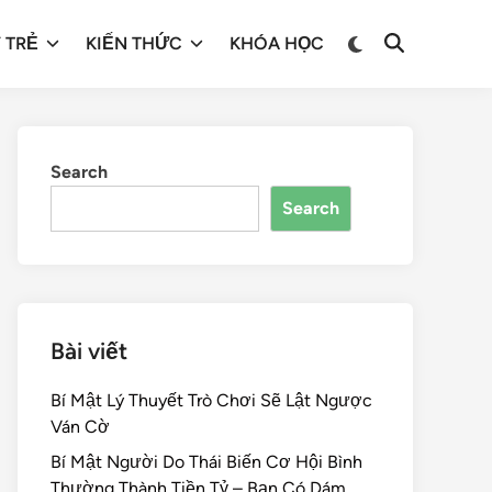
 TRẺ
KIẾN THỨC
KHÓA HỌC
Search
Search
Bài viết
Bí Mật Lý Thuyết Trò Chơi Sẽ Lật Ngược
Ván Cờ
Bí Mật Người Do Thái Biến Cơ Hội Bình
Thường Thành Tiền Tỷ – Bạn Có Dám