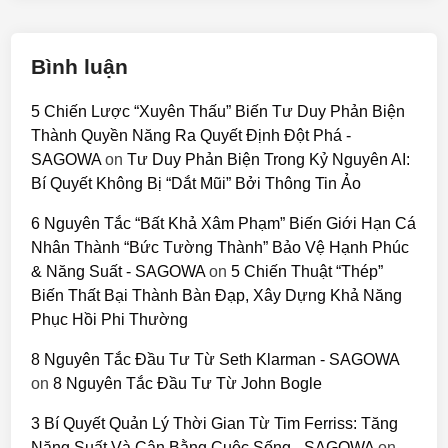
Bình luận
5 Chiến Lược “Xuyên Thấu” Biến Tư Duy Phản Biện
Thành Quyền Năng Ra Quyết Định Đột Phá -
SAGOWA
on
Tư Duy Phản Biện Trong Kỷ Nguyên AI:
Bí Quyết Không Bị “Dắt Mũi” Bởi Thông Tin Ảo
6 Nguyên Tắc “Bất Khả Xâm Phạm” Biến Giới Hạn Cá
Nhân Thành “Bức Tường Thành” Bảo Vệ Hạnh Phúc
& Năng Suất - SAGOWA
on
5 Chiến Thuật “Thép”
Biến Thất Bại Thành Bàn Đạp, Xây Dựng Khả Năng
Phục Hồi Phi Thường
8 Nguyên Tắc Đầu Tư Từ Seth Klarman - SAGOWA
on
8 Nguyên Tắc Đầu Tư Từ John Bogle
3 Bí Quyết Quản Lý Thời Gian Từ Tim Ferriss: Tăng
Năng Suất Và Cân Bằng Cuộc Sống - SAGOWA
on