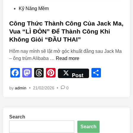
Kỹ Năng Mềm
Công Thức Thành Công Của Jack Ma,
Vua “LÌ ĐÒN” Để Thành Công Khi
Không Giỏi “ĐẦU THAI”
Hôm nay mình sẽ lật mở góc khuất đằng sau Jack Ma
– ông trùm Alibaba …
Read more
F
M
T
Pi
S
Post
a
a
hr
nt
h
by
admin
•
21/02/2026
•
0
c
st
e
er
ar
e
o
a
e
e
b
d
d
st
Search
o
o
s
Search
o
n