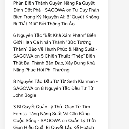
Phản Biện Thành Quyền Năng Ra Quyết
Định Đột Phá - SAGOWA
on
Tư Duy Phản
Biện Trong Kỷ Nguyên AI: Bí Quyết Không
Bị “Dắt Mũi” Bởi Thông Tin Ảo
6 Nguyên Tắc “Bất Khả Xâm Phạm” Biến
Giới Hạn Cá Nhân Thành “Bức Tường
Thành” Bảo Vệ Hạnh Phúc & Năng Suất -
SAGOWA
on
5 Chiến Thuật “Thép” Biến
Thất Bại Thành Bàn Đạp, Xây Dựng Khả
Năng Phục Hồi Phi Thường
8 Nguyên Tắc Đầu Tư Từ Seth Klarman -
SAGOWA
on
8 Nguyên Tắc Đầu Tư Từ
John Bogle
3 Bí Quyết Quản Lý Thời Gian Từ Tim
Ferriss: Tăng Năng Suất Và Cân Bằng
Cuộc Sống - SAGOWA
on
Quản Lý Thời
Gian Hiệu Quả: Bí Quyết Lập Kế Hoạch