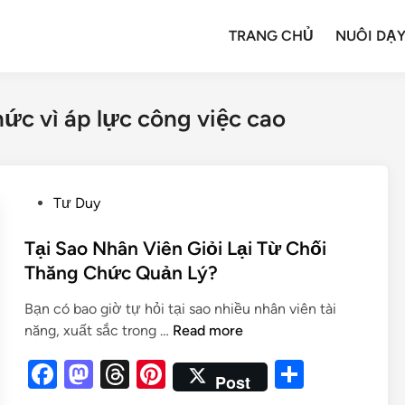
TRANG CHỦ
NUÔI DẠY
hức vì áp lực công việc cao
Tư Duy
Tại Sao Nhân Viên Giỏi Lại Từ Chối
Thăng Chức Quản Lý?
Bạn có bao giờ tự hỏi tại sao nhiều nhân viên tài
năng, xuất sắc trong …
Read more
F
M
T
Pi
S
Post
a
as
hr
nt
h