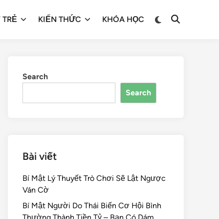
 TRẺ
KIẾN THỨC
KHÓA HỌC
Search
Search
Bài viết
Bí Mật Lý Thuyết Trò Chơi Sẽ Lật Ngược
Ván Cờ
Bí Mật Người Do Thái Biến Cơ Hội Bình
Thường Thành Tiền Tỷ – Bạn Có Dám