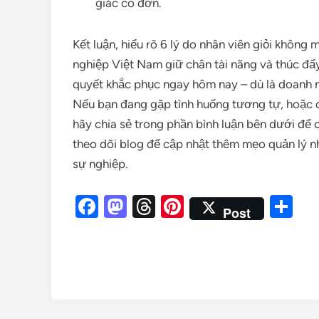
giác cô đơn.
Kết luận, hiểu rõ 6 lý do nhân viên giỏi không
nghiệp Việt Nam giữ chân tài năng và thúc đẩy
quyết khắc phục ngay hôm nay – dù là doanh n
Nếu bạn đang gặp tình huống tương tự, hoặc c
hãy chia sẻ trong phần bình luận bên dưới để
theo dõi blog để cập nhật thêm mẹo quản lý nh
sự nghiệp.
Facebook
Mastodon
Threads
Pinterest
Sh
Post