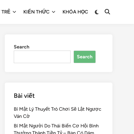
 TRẺ
KIẾN THỨC
KHÓA HỌC
Search
Search
Bài viết
Bí Mật Lý Thuyết Trò Chơi Sẽ Lật Ngược
Ván Cờ
Bí Mật Người Do Thái Biến Cơ Hội Bình
Thường Thành Tiền Tỷ – Bạn Có Dám