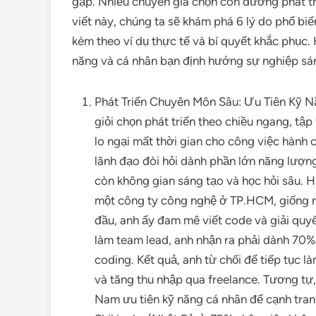
gặp. Nhiều chuyên gia chọn con đường phát tri
viết này, chúng ta sẽ khám phá 6 lý do phổ biế
kèm theo ví dụ thực tế và bí quyết khắc phục.
năng và cá nhân bạn định hướng sự nghiệp sá
Phát Triển Chuyên Môn Sâu: Ưu Tiên Kỹ 
giỏi chọn phát triển theo chiều ngang, tập
lo ngại mất thời gian cho công việc hành 
lãnh đạo đòi hỏi dành phần lớn năng lượng
còn không gian sáng tạo và học hỏi sâu. Hã
một công ty công nghệ ở TP.HCM, giống n
đầu, anh ấy đam mê viết code và giải quy
làm team lead, anh nhận ra phải dành 70% 
coding. Kết quả, anh từ chối để tiếp tục l
và tăng thu nhập qua freelance. Tương tự
Nam ưu tiên kỹ năng cá nhân để cạnh tran