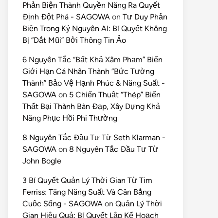
Phản Biện Thành Quyền Năng Ra Quyết
Định Đột Phá - SAGOWA
on
Tư Duy Phản
Biện Trong Kỷ Nguyên AI: Bí Quyết Không
Bị “Dắt Mũi” Bởi Thông Tin Ảo
6 Nguyên Tắc “Bất Khả Xâm Phạm” Biến
Giới Hạn Cá Nhân Thành “Bức Tường
Thành” Bảo Vệ Hạnh Phúc & Năng Suất -
SAGOWA
on
5 Chiến Thuật “Thép” Biến
Thất Bại Thành Bàn Đạp, Xây Dựng Khả
Năng Phục Hồi Phi Thường
8 Nguyên Tắc Đầu Tư Từ Seth Klarman -
SAGOWA
on
8 Nguyên Tắc Đầu Tư Từ
John Bogle
3 Bí Quyết Quản Lý Thời Gian Từ Tim
Ferriss: Tăng Năng Suất Và Cân Bằng
Cuộc Sống - SAGOWA
on
Quản Lý Thời
Gian Hiệu Quả: Bí Quyết Lập Kế Hoạch