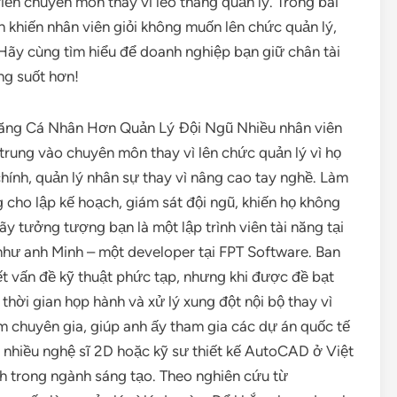
ển chuyên môn thay vì leo thang quản lý. Trong bài
n khiến nhân viên giỏi không muốn lên chức quản lý,
 Hãy cùng tìm hiểu để doanh nghiệp bạn giữ chân tài
ng suốt hơn!
Năng Cá Nhân Hơn Quản Lý Đội Ngũ Nhiều nhân viên
 trung vào chuyên môn thay vì lên chức quản lý vì họ
chính, quản lý nhân sự thay vì nâng cao tay nghề. Làm
 cho lập kế hoạch, giám sát đội ngũ, khiến họ không
y tưởng tượng bạn là một lập trình viên tài năng tại
hư anh Minh – một developer tại FPT Software. Ban
ết vấn đề kỹ thuật phức tạp, nhưng khi được đề bạt
thời gian họp hành và xử lý xung đột nội bộ thay vì
àm chuyên gia, giúp anh ấy tham gia các dự án quốc tế
, nhiều nghệ sĩ 2D hoặc kỹ sư thiết kế AutoCAD ở Việt
h trong ngành sáng tạo. Theo nghiên cứu từ