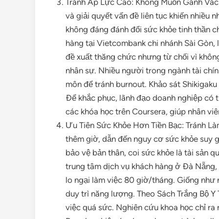
Tránh Áp Lực Cao: Không Muốn Gánh Vác T
và giải quyết vấn đề liên tục khiến nhiều n
không đáng đánh đổi sức khỏe tinh thần c
hàng tại Vietcombank chi nhánh Sài Gòn, l
đề xuất thăng chức nhưng từ chối vì khôn
nhân sự. Nhiều người trong ngành tài chín
môn để tránh burnout. Khảo sát Shikigaku 
Để khắc phục, lãnh đạo doanh nghiệp có 
các khóa học trên Coursera, giúp nhân viên
Ưu Tiên Sức Khỏe Hơn Tiền Bạc: Tránh L
thêm giờ, dẫn đến nguy cơ sức khỏe suy g
bảo vệ bản thân, coi sức khỏe là tài sản qu
trung tâm dịch vụ khách hàng ở Đà Nẵng,
lo ngại làm việc 80 giờ/tháng. Giống như n
duy trì năng lượng. Theo Sách Trắng Bộ 
việc quá sức. Nghiên cứu khoa học chỉ ra 