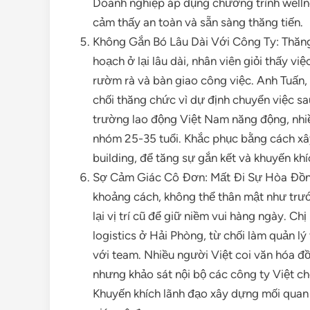
Doanh nghiệp áp dụng chương trình wellne
cảm thấy an toàn và sẵn sàng thăng tiến.
Không Gắn Bó Lâu Dài Với Công Ty: Thăn
hoạch ở lại lâu dài, nhân viên giỏi thấy việ
rườm rà và bàn giao công việc. Anh Tuấn, 
chối thăng chức vì dự định chuyển việc sa
trường lao động Việt Nam năng động, nhiều
nhóm 25-35 tuổi. Khắc phục bằng cách x
building, để tăng sự gắn kết và khuyến khí
Sợ Cảm Giác Cô Đơn: Mất Đi Sự Hòa Đồng
khoảng cách, không thể thân mật như trướ
lại vị trí cũ để giữ niềm vui hàng ngày. C
logistics ở Hải Phòng, từ chối làm quản l
với team. Nhiều người Việt coi văn hóa đồ
nhưng khảo sát nội bộ các công ty Việt ch
Khuyến khích lãnh đạo xây dựng mối quan 