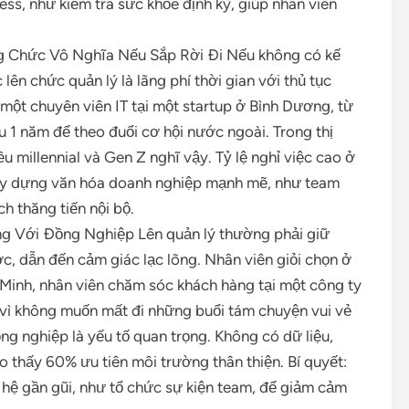
ss, như kiểm tra sức khỏe định kỳ, giúp nhân viên
g Chức Vô Nghĩa Nếu Sắp Rời Đi Nếu không có kế
c lên chức quản lý là lãng phí thời gian với thủ tục
một chuyên viên IT tại một startup ở Bình Dương, từ
u 1 năm để theo đuổi cơ hội nước ngoài. Trong thị
 millennial và Gen Z nghĩ vậy. Tỷ lệ nghỉ việc cao ở
ây dựng văn hóa doanh nghiệp mạnh mẽ, như team
ch thăng tiến nội bộ.
 Với Đồng Nghiệp Lên quản lý thường phải giữ
c, dẫn đến cảm giác lạc lõng. Nhân viên giỏi chọn ở
hị Minh, nhân viên chăm sóc khách hàng tại một công ty
ý vì không muốn mất đi những buổi tám chuyện vui vẻ
ng nghiệp là yếu tố quan trọng. Không có dữ liệu,
o thấy 60% ưu tiên môi trường thân thiện. Bí quyết:
hệ gần gũi, như tổ chức sự kiện team, để giảm cảm