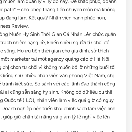
g muốn làm quản lý vì lý do này. Để khắc phục, doanh
er path” – cho phép thăng tiến chuyên môn mà không
up đang làm. Kết quả? Nhân viên hạnh phúc hơn,
iness Review.
ông Muốn Hy Sinh Thời Gian Cá Nhân Lên chức quản
 trách nhiệm nặng nề, khiến nhiều người từ chối để
 sống. Họ ưu tiên thời gian cho gia đình, sở thích
, một marketer tại một agency quảng cáo ở Hà Nội,
chị chọn từ chối vì không muốn bỏ lỡ những buổi tối
h. Giống như nhiều nhân viên văn phòng Việt Nam, chị
 tránh kiệt sức. So sánh với các lãnh đạo thành công
ai cũng sẵn sàng hy sinh. Không có dữ liệu cụ thể
 Quốc tế (ILO), nhân viên làm việc quá giờ có nguy
 Doanh nghiệp nên triển khai chính sách làm việc linh
giúp giữ chân tài năng và giảm tỷ lệ nghỉ việc lên