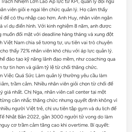
rách Nhiệm Lớn Lao Áp lực từ KPI, quản lý đội ngũ
hân viên giỏi e ngại lên chức quản lý. Họ cảm thấy
hỉ để có thu nhập cao hơn. Anh Huy, nhân viên ngân
à ví dụ điển hình. Với kinh nghiệm 8 năm, anh được
g muốn đối mặt với deadline hàng tháng và xung đột
h Việt Nam chia sẻ tương tự, ưu tiên vai trò chuyên
cho thấy 72% nhân viên khó chịu với áp lực quản lý.
thể đào tạo kỹ năng lãnh đạo mềm, như coaching qua
 tự tin hơn và giảm tỷ lệ từ chối thăng chức.
àm Việc Quá Sức Làm quản lý thường yêu cầu làm
iảm, trầm cảm. Nhiều nhân viên giỏi chọn từ chối để
ý giá nhất. Chị Nga, nhân viên call center tại một
 từng cân nhắc thăng chức nhưng quyết định không vì
hiều người Việt trẻ, chị ưu tiên tập gym và du lịch để
Y Tế Nhật Bản 2022, gần 3000 người tử vong do làm
nguy cơ trầm cảm tăng cao khi overtime. Bí quyết: