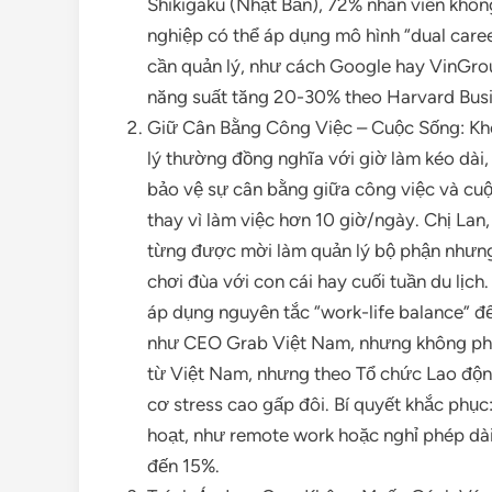
Shikigaku (Nhật Bản), 72% nhân viên khôn
nghiệp có thể áp dụng mô hình “dual care
cần quản lý, như cách Google hay VinGro
năng suất tăng 20-30% theo Harvard Bus
Giữ Cân Bằng Công Việc – Cuộc Sống: Kh
lý thường đồng nghĩa với giờ làm kéo dài,
bảo vệ sự cân bằng giữa công việc và cuộc
thay vì làm việc hơn 10 giờ/ngày. Chị Lan
từng được mời làm quản lý bộ phận nhưng 
chơi đùa với con cái hay cuối tuần du lịc
áp dụng nguyên tắc “work-life balance” để
như CEO Grab Việt Nam, nhưng không phải 
từ Việt Nam, nhưng theo Tổ chức Lao động
cơ stress cao gấp đôi. Bí quyết khắc phục:
hoạt, như remote work hoặc nghỉ phép dài, 
đến 15%.