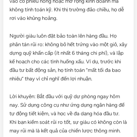
vào cổ phiếu nóng hoặc mở rộng kinh doanh mà
không tính toán kỹ. Khi thị trường đảo chiều, họ dễ
rơi vào khủng hoảng.
Người giàu luôn đặt bảo toàn lên hàng đầu. Họ
phân tán rủi ro: không bỏ hết trứng vào một giỏ, xây
dựng quỹ khẩn cấp (ít nhất 6 tháng chi phí), và lập
kế hoạch cho các tình huống xấu. Ví dụ, trước khi
đầu tư bất động sản, họ tính toán “mất tối đa bao
nhiêu” thay vì chỉ nghĩ đến lợi nhuận.
Lời khuyên: Bắt đầu với quỹ dự phòng ngay hôm
nay. Sử dụng công cụ như ứng dụng ngân hàng để
tự động tiết kiệm, và học về đa dạng hóa đầu tư.
Khi bạn kiểm soát rủi ro tốt, sự giàu có không còn là
may rủi mà là kết quả của chiến lược thông minh.