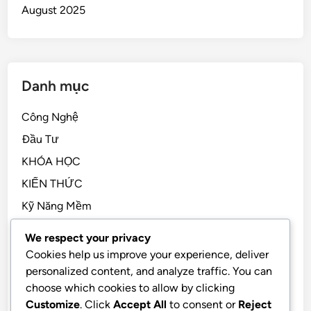
August 2025
Danh mục
Công Nghệ
Đầu Tư
KHÓA HỌC
KIẾN THỨC
Kỹ Năng Mềm
Kỹ Năng Sống, STEM
We respect your privacy
Sách Hay
Cookies help us improve your experience, deliver
personalized content, and analyze traffic. You can
Tài Chính Cá Nhân
choose which cookies to allow by clicking
TẢN MẠN
Customize
. Click
Accept All
to consent or
Reject