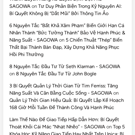
SAGOWA
on
Tư Duy Phản Biện Trong Kỷ Nguyên AI:
Bí Quyết Không Bị “Dắt Mũi” Bởi Thông Tin Ảo
6 Nguyên Tắc “Bất Khả Xâm Phạm” Biến Giới Hạn Cá
Nhân Thành “Bức Tường Thành” Bảo Vệ Hạnh Phúc &
Năng Suất - SAGOWA
on
5 Chiến Thuật “Thép” Biến
Thất Bại Thành Bàn Đạp, Xây Dựng Khả Năng Phục
Hồi Phi Thường
8 Nguyên Tắc Đầu Tư Từ Seth Klarman - SAGOWA
on
8 Nguyên Tắc Đầu Tư Từ John Bogle
3 Bí Quyết Quản Lý Thời Gian Từ Tim Ferriss: Tăng
Năng Suất Và Cân Bằng Cuộc Sống - SAGOWA
on
Quản Lý Thời Gian Hiệu Quả: Bí Quyết Lập Kế Hoạch
168 Giờ Mỗi Tuần Để Thành Công Và Hạnh Phúc
Làm Thế Nào Để Giao Tiếp Hấp Dẫn Hơn: Bí Quyết
Thoát Khỏi Cái Mác “Nhạt Nhẽo” - SAGOWA
on
Top 5
Khóa Học Kỹ Năng Giao Tiếp Hay Nhất Trên Unica: Bí