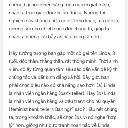
những bài học khiến hàng triệu người giật mình,
nhận ra trực giác đôi khi lừa dối ta. Những thí
nghiệm này không chỉ là con số khô khan, mà còn là
gương soi cho chính cuộc đời chúng ta, giúp ta
nhận ra những cái bẫy ẩn náu trong tâm trí.
Hãy tưởng tượng bạn gặp một cô gái tên Linda, 31
tuổi, độc thân, thẳng thắn, rất thông minh. Thời sinh
viên, cô ấy từng quan tâm sâu sắc đến vấn đề kỳ thị
chủng tộc và bất bình đẳng xã hội. Bây giờ, bạn
phải chọn điều nào có khả năng cao hơn: (a) Linda
là nhân viên ngân hàng (bank teller). Hay (b) Linda
là nhân viên ngân hàng và đấu tranh cho nữ quyền
(feminist bank teller). Bạn nghĩ sao? Hầu hết chúng
ta, trong khoảnh khắc, sẽ chọn (b), vì nó nghe “hợp
lý” hơn, giống như bức tranh hoàn hảo về Linda.