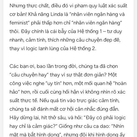
Nhưng thực chất, điều đó vi phạm quy luật xác suất
cơ bản! Khả năng Linda là “nhân viên ngân hàng và
feminist” phải thấp hơn chỉ “nhân viên ngân hàng”
thôi. Đây chính là cái bẫy của Hệ thống 1 – tư duy
nhanh, cảm tính, thích những câu chuyện đẹp đẽ,
thay vì logic lạnh lùng của Hệ thống 2.
Các bạn ơi, bao lần trong đời, chúng ta đã chọn
“câu chuyện hay” thay vì sự thật đơn giản? Một
công việc nghe “uy tín” hơn, một mối quan hệ “hoàn
hảo” hơn, rồi cuối cùng hối hận vì không nhìn rõ xác
suất thực tế. Nếu quá tin vào trực giác cảm tính,
chúng ta sẽ đánh mất cơ hội cân nhắc đúng đắn.
Hãy dừng lại, hít thở sâu, và hỏi: “Đây có phải logic
hay chỉ là cảm giác?” Giống như câu ca dao: “Nhìn
mặt mà bắt hình dong”, nhưng đôi khi hình dong ấy