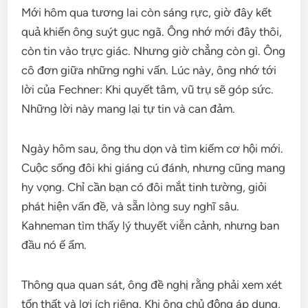
Mới hôm qua tương lai còn sáng rực, giờ đây kết
quả khiến ông suýt gục ngã. Ông nhớ mới đây thôi,
còn tin vào trực giác. Nhưng giờ chẳng còn gì. Ông
cô đơn giữa những nghi vấn. Lúc này, ông nhớ tới
lời của Fechner: Khi quyết tâm, vũ trụ sẽ góp sức.
Những lời này mang lại tự tin và can đảm.
Ngày hôm sau, ông thu dọn và tìm kiếm cơ hội mới.
Cuộc sống đôi khi giáng cú đánh, nhưng cũng mang
hy vọng. Chỉ cần bạn có đôi mắt tinh tường, giỏi
phát hiện vấn đề, và sẵn lòng suy nghĩ sâu.
Kahneman tìm thấy lý thuyết viễn cảnh, nhưng ban
đầu nó ế ẩm.
Thông qua quan sát, ông đề nghị rằng phải xem xét
tổn thất và lợi ích riêng. Khi ông chủ động áp dụng,