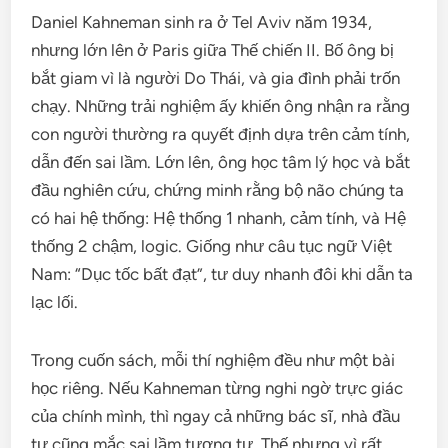
Daniel Kahneman sinh ra ở Tel Aviv năm 1934,
nhưng lớn lên ở Paris giữa Thế chiến II. Bố ông bị
bắt giam vì là người Do Thái, và gia đình phải trốn
chạy. Những trải nghiệm ấy khiến ông nhận ra rằng
con người thường ra quyết định dựa trên cảm tính,
dẫn đến sai lầm. Lớn lên, ông học tâm lý học và bắt
đầu nghiên cứu, chứng minh rằng bộ não chúng ta
có hai hệ thống: Hệ thống 1 nhanh, cảm tính, và Hệ
thống 2 chậm, logic. Giống như câu tục ngữ Việt
Nam: “Dục tốc bất đạt”, tư duy nhanh đôi khi dẫn ta
lạc lối.
Trong cuốn sách, mỗi thí nghiệm đều như một bài
học riêng. Nếu Kahneman từng nghi ngờ trực giác
của chính mình, thì ngay cả những bác sĩ, nhà đầu
tư cũng mắc sai lầm tương tự. Thế nhưng vì rất