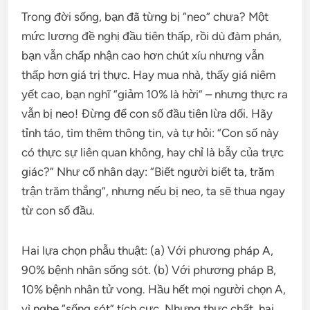
Trong đời sống, bạn đã từng bị “neo” chưa? Một
mức lương đề nghị đầu tiên thấp, rồi dù đàm phán,
bạn vẫn chấp nhận cao hơn chút xíu nhưng vẫn
thấp hơn giá trị thực. Hay mua nhà, thấy giá niêm
yết cao, bạn nghĩ “giảm 10% là hời” – nhưng thực ra
vẫn bị neo! Đừng để con số đầu tiên lừa dối. Hãy
tỉnh táo, tìm thêm thông tin, và tự hỏi: “Con số này
có thực sự liên quan không, hay chỉ là bẫy của trực
giác?” Như cổ nhân dạy: “Biết người biết ta, trăm
trận trăm thắng”, nhưng nếu bị neo, ta sẽ thua ngay
từ con số đầu.
Hai lựa chọn phẫu thuật: (a) Với phương pháp A,
90% bệnh nhân sống sót. (b) Với phương pháp B,
10% bệnh nhân tử vong. Hầu hết mọi người chọn A,
vì nghe “sống sót” tích cực. Nhưng thực chất, hai