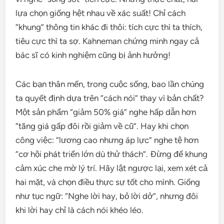
lựa chọn giống hệt nhau về xác suất! Chỉ cách
“khung” thông tin khác đi thôi: tích cực thì ta thích,
tiêu cực thì ta sợ. Kahneman chứng minh ngay cả
bác sĩ có kinh nghiệm cũng bị ảnh hưởng!
Các bạn thân mến, trong cuộc sống, bao lần chúng
ta quyết định dựa trên “cách nói” thay vì bản chất?
Một sản phẩm “giảm 50% giá” nghe hấp dẫn hơn
“tăng giá gấp đôi rồi giảm về cũ”. Hay khi chọn
công việc: “lương cao nhưng áp lực” nghe tệ hơn
“cơ hội phát triển lớn dù thử thách”. Đừng để khung
cảm xúc che mờ lý trí. Hãy lật ngược lại, xem xét cả
hai mặt, và chọn điều thực sự tốt cho mình. Giống
như tục ngữ: “Nghe lời hay, bỏ lời dở”, nhưng đôi
khi lời hay chỉ là cách nói khéo léo.