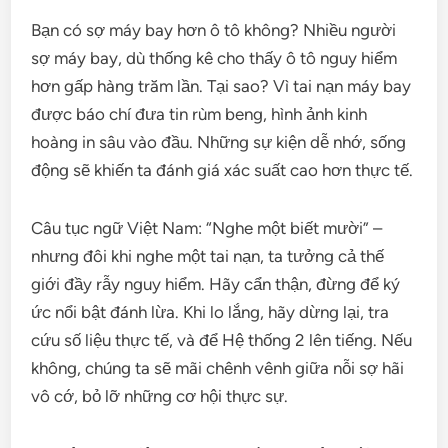
Bạn có sợ máy bay hơn ô tô không? Nhiều người
sợ máy bay, dù thống kê cho thấy ô tô nguy hiểm
hơn gấp hàng trăm lần. Tại sao? Vì tai nạn máy bay
được báo chí đưa tin rùm beng, hình ảnh kinh
hoàng in sâu vào đầu. Những sự kiện dễ nhớ, sống
động sẽ khiến ta đánh giá xác suất cao hơn thực tế.
Câu tục ngữ Việt Nam: “Nghe một biết mười” –
nhưng đôi khi nghe một tai nạn, ta tưởng cả thế
giới đầy rẫy nguy hiểm. Hãy cẩn thận, đừng để ký
ức nổi bật đánh lừa. Khi lo lắng, hãy dừng lại, tra
cứu số liệu thực tế, và để Hệ thống 2 lên tiếng. Nếu
không, chúng ta sẽ mãi chênh vênh giữa nỗi sợ hãi
vô cớ, bỏ lỡ những cơ hội thực sự.