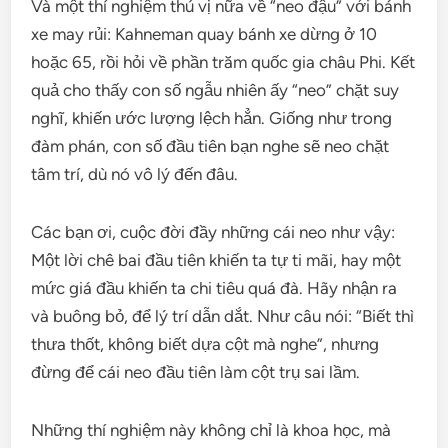
Và một thí nghiệm thú vị nữa về “neo đậu” với bánh
xe may rủi: Kahneman quay bánh xe dừng ở 10
hoặc 65, rồi hỏi về phần trăm quốc gia châu Phi. Kết
quả cho thấy con số ngẫu nhiên ấy “neo” chặt suy
nghĩ, khiến ước lượng lệch hẳn. Giống như trong
đàm phán, con số đầu tiên bạn nghe sẽ neo chặt
tâm trí, dù nó vô lý đến đâu.
Các bạn ơi, cuộc đời đầy những cái neo như vậy:
Một lời chê bai đầu tiên khiến ta tự ti mãi, hay một
mức giá đầu khiến ta chi tiêu quá đà. Hãy nhận ra
và buông bỏ, để lý trí dẫn dắt. Như câu nói: “Biết thì
thưa thốt, không biết dựa cột mà nghe”, nhưng
đừng để cái neo đầu tiên làm cột trụ sai lầm.
Những thí nghiệm này không chỉ là khoa học, mà