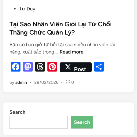
Tư Duy
Tại Sao Nhân Viên Giỏi Lại Từ Chối
Thăng Chức Quản Lý?
Bạn có bao giờ tự hỏi tại sao nhiều nhân viên tài
năng, xuất sắc trong …
Read more
F
M
T
Pi
S
Post
a
as
hr
nt
h
by
admin
•
28/02/2026
•
0
c
to
e
er
ar
e
d
a
es
e
b
o
d
t
Search
o
n
s
Search
o
k