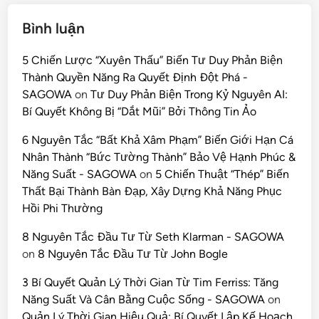
Bình luận
5 Chiến Lược “Xuyên Thấu” Biến Tư Duy Phản Biện
Thành Quyền Năng Ra Quyết Định Đột Phá -
SAGOWA
on
Tư Duy Phản Biện Trong Kỷ Nguyên AI:
Bí Quyết Không Bị “Dắt Mũi” Bởi Thông Tin Ảo
6 Nguyên Tắc “Bất Khả Xâm Phạm” Biến Giới Hạn Cá
Nhân Thành “Bức Tường Thành” Bảo Vệ Hạnh Phúc &
Năng Suất - SAGOWA
on
5 Chiến Thuật “Thép” Biến
Thất Bại Thành Bàn Đạp, Xây Dựng Khả Năng Phục
Hồi Phi Thường
8 Nguyên Tắc Đầu Tư Từ Seth Klarman - SAGOWA
on
8 Nguyên Tắc Đầu Tư Từ John Bogle
3 Bí Quyết Quản Lý Thời Gian Từ Tim Ferriss: Tăng
Năng Suất Và Cân Bằng Cuộc Sống - SAGOWA
on
Quản Lý Thời Gian Hiệu Quả: Bí Quyết Lập Kế Hoạch