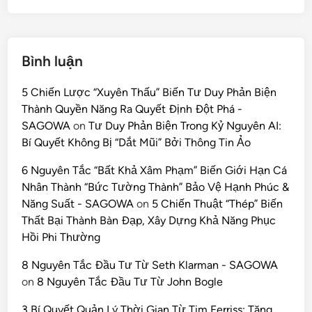
Bình luận
5 Chiến Lược “Xuyên Thấu” Biến Tư Duy Phản Biện
Thành Quyền Năng Ra Quyết Định Đột Phá -
SAGOWA
on
Tư Duy Phản Biện Trong Kỷ Nguyên AI:
Bí Quyết Không Bị “Dắt Mũi” Bởi Thông Tin Ảo
6 Nguyên Tắc “Bất Khả Xâm Phạm” Biến Giới Hạn Cá
Nhân Thành “Bức Tường Thành” Bảo Vệ Hạnh Phúc &
Năng Suất - SAGOWA
on
5 Chiến Thuật “Thép” Biến
Thất Bại Thành Bàn Đạp, Xây Dựng Khả Năng Phục
Hồi Phi Thường
8 Nguyên Tắc Đầu Tư Từ Seth Klarman - SAGOWA
on
8 Nguyên Tắc Đầu Tư Từ John Bogle
3 Bí Quyết Quản Lý Thời Gian Từ Tim Ferriss: Tăng