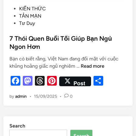
KIẾN THỨC
TẢN MẠN
Tư Duy
7 Thói Quen Buổi Tối Giúp Bạn Ngủ
Ngon Hơn
Bạn có biết rằng, Việt Nam đang đối mặt với cuộc
khủng hoảng giấc ngủ nghiêm …
Read more
F
M
T
Pi
S
Post
a
as
hr
nt
h
by
admin
•
15/09/2025
•
0
c
to
e
er
ar
e
d
a
es
e
b
o
d
t
Search
o
n
s
Search