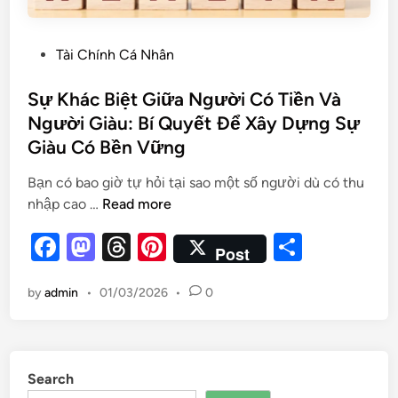
Tài Chính Cá Nhân
Sự Khác Biệt Giữa Người Có Tiền Và
Người Giàu: Bí Quyết Để Xây Dựng Sự
Giàu Có Bền Vững
Bạn có bao giờ tự hỏi tại sao một số người dù có thu
nhập cao …
Read more
F
M
T
Pi
S
Post
a
as
hr
nt
h
by
admin
•
01/03/2026
•
0
c
to
e
er
ar
e
d
a
es
e
b
o
d
t
Search
o
n
s