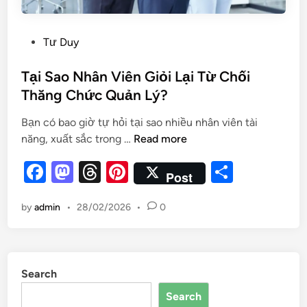
Tư Duy
Tại Sao Nhân Viên Giỏi Lại Từ Chối
Thăng Chức Quản Lý?
Bạn có bao giờ tự hỏi tại sao nhiều nhân viên tài
năng, xuất sắc trong …
Read more
F
M
T
Pi
S
Post
a
as
hr
nt
h
by
admin
•
28/02/2026
•
0
c
to
e
er
ar
e
d
a
es
e
b
o
d
t
Search
o
n
s
Search
o