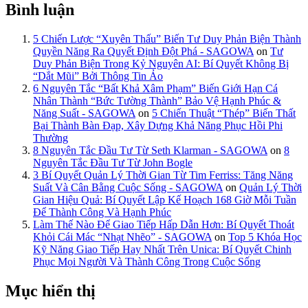
Bình luận
5 Chiến Lược “Xuyên Thấu” Biến Tư Duy Phản Biện Thành
Quyền Năng Ra Quyết Định Đột Phá - SAGOWA
on
Tư
Duy Phản Biện Trong Kỷ Nguyên AI: Bí Quyết Không Bị
“Dắt Mũi” Bởi Thông Tin Ảo
6 Nguyên Tắc “Bất Khả Xâm Phạm” Biến Giới Hạn Cá
Nhân Thành “Bức Tường Thành” Bảo Vệ Hạnh Phúc &
Năng Suất - SAGOWA
on
5 Chiến Thuật “Thép” Biến Thất
Bại Thành Bàn Đạp, Xây Dựng Khả Năng Phục Hồi Phi
Thường
8 Nguyên Tắc Đầu Tư Từ Seth Klarman - SAGOWA
on
8
Nguyên Tắc Đầu Tư Từ John Bogle
3 Bí Quyết Quản Lý Thời Gian Từ Tim Ferriss: Tăng Năng
Suất Và Cân Bằng Cuộc Sống - SAGOWA
on
Quản Lý Thời
Gian Hiệu Quả: Bí Quyết Lập Kế Hoạch 168 Giờ Mỗi Tuần
Để Thành Công Và Hạnh Phúc
Làm Thế Nào Để Giao Tiếp Hấp Dẫn Hơn: Bí Quyết Thoát
Khỏi Cái Mác “Nhạt Nhẽo” - SAGOWA
on
Top 5 Khóa Học
Kỹ Năng Giao Tiếp Hay Nhất Trên Unica: Bí Quyết Chinh
Phục Mọi Người Và Thành Công Trong Cuộc Sống
Mục hiển thị