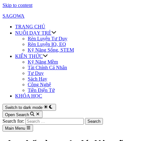
Skip to content
SAGOWA
TRANG CHỦ
NUÔI DẠY TRẺ
Rèn Luyện Tư Duy
Rèn Luyện IQ, EQ
Kỹ Năng Sống, STEM
KIẾN THỨC
Kỹ Năng Mềm
Tài Chính Cá Nhân
Tư Duy
Sách Hay
Công Nghệ
Tiền Điện Tử
KHÓA HỌC
Switch to dark mode
Open Search
Search for:
Main Menu