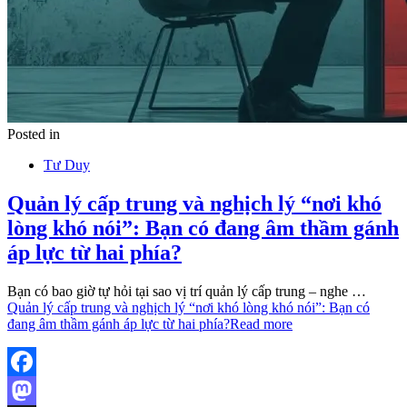
Posted in
Tư Duy
Quản lý cấp trung và nghịch lý “nơi khó
lòng khó nói”: Bạn có đang âm thầm gánh
áp lực từ hai phía?
Bạn có bao giờ tự hỏi tại sao vị trí quản lý cấp trung – nghe …
Quản lý cấp trung và nghịch lý “nơi khó lòng khó nói”: Bạn có
đang âm thầm gánh áp lực từ hai phía?
Read more
Facebook