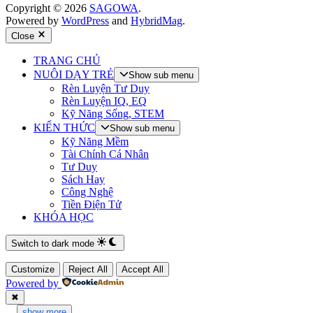
Copyright © 2026
SAGOWA
.
Powered by
WordPress
and
HybridMag
.
Close
TRANG CHỦ
NUÔI DẠY TRẺ
Show sub menu
Rèn Luyện Tư Duy
Rèn Luyện IQ, EQ
Kỹ Năng Sống, STEM
KIẾN THỨC
Show sub menu
Kỹ Năng Mềm
Tài Chính Cá Nhân
Tư Duy
Sách Hay
Công Nghệ
Tiền Điện Tử
KHÓA HỌC
Switch to dark mode
Customize
Reject All
Accept All
Powered by
✖
...
show more