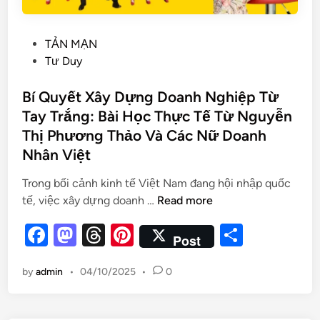
TẢN MẠN
Tư Duy
Bí Quyết Xây Dựng Doanh Nghiệp Từ
Tay Trắng: Bài Học Thực Tế Từ Nguyễn
Thị Phương Thảo Và Các Nữ Doanh
Nhân Việt
Trong bối cảnh kinh tế Việt Nam đang hội nhập quốc
tế, việc xây dựng doanh …
Read more
F
M
T
Pi
S
Post
a
as
hr
nt
h
by
admin
•
04/10/2025
•
0
c
to
e
er
ar
e
d
a
es
e