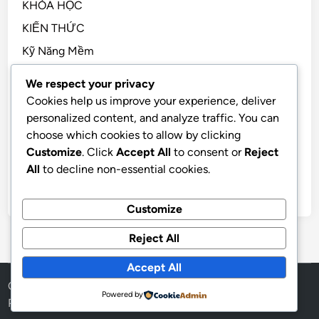
KHÓA HỌC
KIẾN THỨC
Kỹ Năng Mềm
Kỹ Năng Sống, STEM
We respect your privacy
Sách Hay
Cookies help us improve your experience, deliver
personalized content, and analyze traffic. You can
Tài Chính Cá Nhân
choose which cookies to allow by clicking
TẢN MẠN
Customize
. Click
Accept All
to consent or
Reject
Tiền Điện Tử
All
to decline non-essential cookies.
Tư Duy
Customize
Reject All
Accept All
Copyright © 2026
SAGOWA
.
Powered by
Powered by
WordPress
and
HybridMag
.