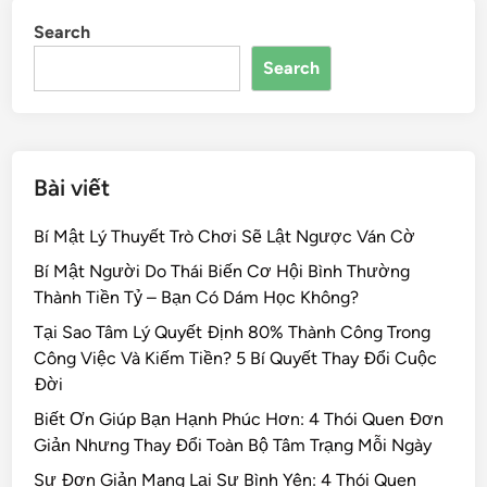
b
o
d
t
Search
o
n
s
Search
o
k
Bài viết
Bí Mật Lý Thuyết Trò Chơi Sẽ Lật Ngược Ván Cờ
Bí Mật Người Do Thái Biến Cơ Hội Bình Thường
Thành Tiền Tỷ – Bạn Có Dám Học Không?
Tại Sao Tâm Lý Quyết Định 80% Thành Công Trong
Công Việc Và Kiếm Tiền? 5 Bí Quyết Thay Đổi Cuộc
Đời
Biết Ơn Giúp Bạn Hạnh Phúc Hơn: 4 Thói Quen Đơn
Giản Nhưng Thay Đổi Toàn Bộ Tâm Trạng Mỗi Ngày
Sự Đơn Giản Mang Lại Sự Bình Yên: 4 Thói Quen