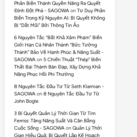
Phản Biện Thành Quyền Năng Ra Quyết
Định Đột Phá - SAGOWA
on
Tư Duy Phản
Biện Trong Kỷ Nguyên AI: Bí Quyết Không
Bị “Dắt Mũi” Bởi Thông Tin Ảo
6 Nguyên Tắc “Bất Khả Xâm Phạm” Biến
Giới Hạn Cá Nhân Thành “Bức Tường
Thành” Bảo Vệ Hạnh Phúc & Năng Suất -
SAGOWA
on
5 Chiến Thuật “Thép” Biến
Thất Bại Thành Bàn Đạp, Xây Dựng Khả
Năng Phục Hồi Phi Thường
8 Nguyên Tắc Đầu Tư Từ Seth Klarman -
SAGOWA
on
8 Nguyên Tắc Đầu Tư Từ
John Bogle
3 Bí Quyết Quản Lý Thời Gian Từ Tim
Ferriss: Tăng Năng Suất Và Cân Bằng
Cuộc Sống - SAGOWA
on
Quản Lý Thời
Gian Hiệu Quả: Bí Quyết Lập Kế Hoạch