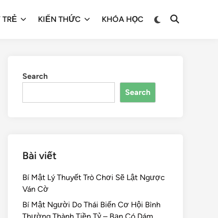
 TRẺ
KIẾN THỨC
KHÓA HỌC
Search
Search
Bài viết
Bí Mật Lý Thuyết Trò Chơi Sẽ Lật Ngược
Ván Cờ
Bí Mật Người Do Thái Biến Cơ Hội Bình
Thường Thành Tiền Tỷ – Bạn Có Dám