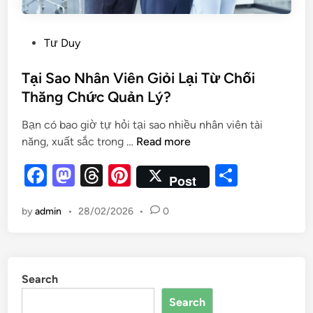
Tư Duy
Tại Sao Nhân Viên Giỏi Lại Từ Chối
Thăng Chức Quản Lý?
Bạn có bao giờ tự hỏi tại sao nhiều nhân viên tài
năng, xuất sắc trong …
Read more
F
M
T
Pi
S
Post
a
as
hr
nt
h
by
admin
•
28/02/2026
•
0
c
to
e
er
ar
e
d
a
es
e
b
o
d
t
Search
o
n
s
Search
o