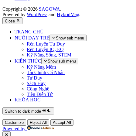
Copyright © 2026
SAGOWA
.
Powered by
WordPress
and
HybridMag
.
Close
TRANG CHỦ
NUÔI DẠY TRẺ
Show sub menu
Rèn Luyện Tư Duy
Rèn Luyện IQ, EQ
Kỹ Năng Sống, STEM
KIẾN THỨC
Show sub menu
Kỹ Năng Mềm
Tài Chính Cá Nhân
Tư Duy
Sách Hay
Công Nghệ
Tiền Điện Tử
KHÓA HỌC
Switch to dark mode
Customize
Reject All
Accept All
Powered by
✖