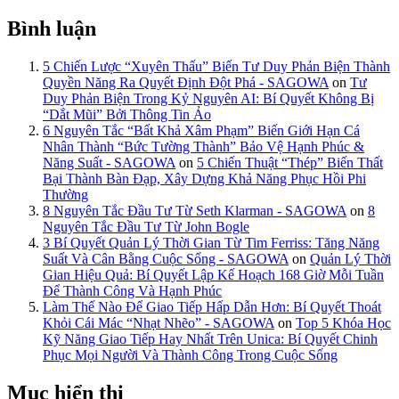
Bình luận
5 Chiến Lược “Xuyên Thấu” Biến Tư Duy Phản Biện Thành
Quyền Năng Ra Quyết Định Đột Phá - SAGOWA
on
Tư
Duy Phản Biện Trong Kỷ Nguyên AI: Bí Quyết Không Bị
“Dắt Mũi” Bởi Thông Tin Ảo
6 Nguyên Tắc “Bất Khả Xâm Phạm” Biến Giới Hạn Cá
Nhân Thành “Bức Tường Thành” Bảo Vệ Hạnh Phúc &
Năng Suất - SAGOWA
on
5 Chiến Thuật “Thép” Biến Thất
Bại Thành Bàn Đạp, Xây Dựng Khả Năng Phục Hồi Phi
Thường
8 Nguyên Tắc Đầu Tư Từ Seth Klarman - SAGOWA
on
8
Nguyên Tắc Đầu Tư Từ John Bogle
3 Bí Quyết Quản Lý Thời Gian Từ Tim Ferriss: Tăng Năng
Suất Và Cân Bằng Cuộc Sống - SAGOWA
on
Quản Lý Thời
Gian Hiệu Quả: Bí Quyết Lập Kế Hoạch 168 Giờ Mỗi Tuần
Để Thành Công Và Hạnh Phúc
Làm Thế Nào Để Giao Tiếp Hấp Dẫn Hơn: Bí Quyết Thoát
Khỏi Cái Mác “Nhạt Nhẽo” - SAGOWA
on
Top 5 Khóa Học
Kỹ Năng Giao Tiếp Hay Nhất Trên Unica: Bí Quyết Chinh
Phục Mọi Người Và Thành Công Trong Cuộc Sống
Mục hiển thị