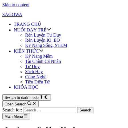
Skip to content
SAGOWA
TRANG CHỦ
NUÔI DẠY TRẺ
Rèn Luyện Tư Duy
Rèn Luyện IQ, EQ
Kỹ Năng Sống, STEM
KIẾN THỨC
Kỹ Năng Mềm
Tài Chính Cá Nhân
Tư Duy
Sách Hay
Công Nghệ
Tiền Điện Tử
KHÓA HỌC
Switch to dark mode
Open Search
Search for:
Main Menu