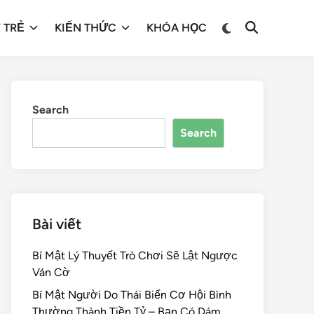
 TRẺ
KIẾN THỨC
KHÓA HỌC
Search
Search
Bài viết
Bí Mật Lý Thuyết Trò Chơi Sẽ Lật Ngược
Ván Cờ
Bí Mật Người Do Thái Biến Cơ Hội Bình
Thường Thành Tiền Tỷ – Bạn Có Dám