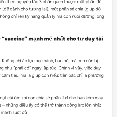
tiền theo nguyên tắc 3 phần quen thuộc: một phần để
ệm (để dành cho tương lai), một phần sẻ chia (giúp đỡ
không chỉ rèn kỹ năng quản lý mà còn nuôi dưỡng lòng
 “vaccine” mạnh mẽ nhất cho tư duy tài
 Không chỉ áp lực học hành, bạn bè, mà con còn bị
 như “phải có” ngay lập tức. Chính vì vậy, việc dạy
 cấm tiêu, mà là giúp con hiểu: tiền bạc chỉ là phương
một cái ôm khi con chia sẻ phần lì xì cho bạn kém may
e – những điều ấy có thể trở thành động lực lớn nhất
h mạnh suốt đời.