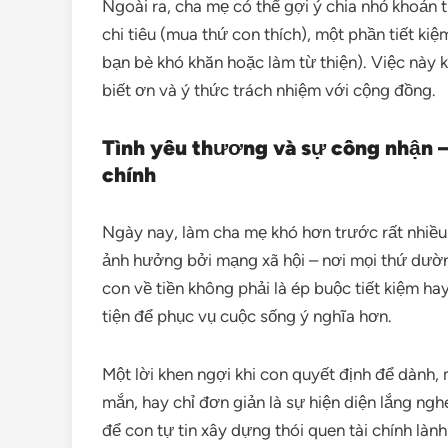
Ngoài ra, cha mẹ có thể gợi ý chia nhỏ khoản 
chi tiêu (mua thứ con thích), một phần tiết ki
bạn bè khó khăn hoặc làm từ thiện). Việc này 
biết ơn và ý thức trách nhiệm với cộng đồng.
Tình yêu thương và sự công nhận –
chính
Ngày nay, làm cha mẹ khó hơn trước rất nhiều.
ảnh hưởng bởi mạng xã hội – nơi mọi thứ dường
con về tiền không phải là ép buộc tiết kiệm hay
tiện để phục vụ cuộc sống ý nghĩa hơn.
Một lời khen ngợi khi con quyết định để dành, 
mắn, hay chỉ đơn giản là sự hiện diện lắng ngh
để con tự tin xây dựng thói quen tài chính làn