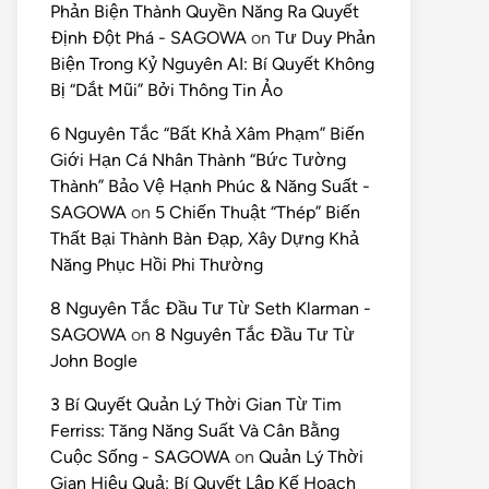
Phản Biện Thành Quyền Năng Ra Quyết
Định Đột Phá - SAGOWA
on
Tư Duy Phản
Biện Trong Kỷ Nguyên AI: Bí Quyết Không
Bị “Dắt Mũi” Bởi Thông Tin Ảo
6 Nguyên Tắc “Bất Khả Xâm Phạm” Biến
Giới Hạn Cá Nhân Thành “Bức Tường
Thành” Bảo Vệ Hạnh Phúc & Năng Suất -
SAGOWA
on
5 Chiến Thuật “Thép” Biến
Thất Bại Thành Bàn Đạp, Xây Dựng Khả
Năng Phục Hồi Phi Thường
8 Nguyên Tắc Đầu Tư Từ Seth Klarman -
SAGOWA
on
8 Nguyên Tắc Đầu Tư Từ
John Bogle
3 Bí Quyết Quản Lý Thời Gian Từ Tim
Ferriss: Tăng Năng Suất Và Cân Bằng
Cuộc Sống - SAGOWA
on
Quản Lý Thời
Gian Hiệu Quả: Bí Quyết Lập Kế Hoạch