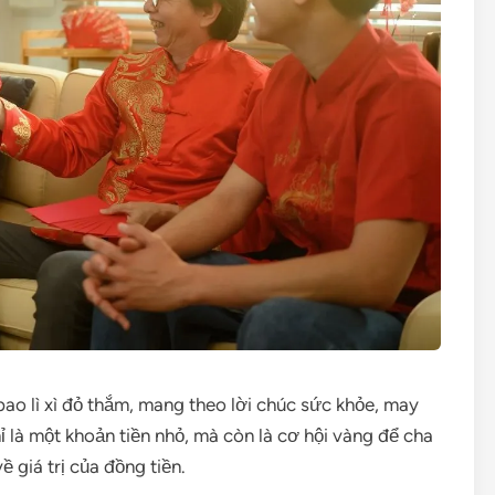
o lì xì đỏ thắm, mang theo lời chúc sức khỏe, may
 là một khoản tiền nhỏ, mà còn là cơ hội vàng để cha
 giá trị của đồng tiền.