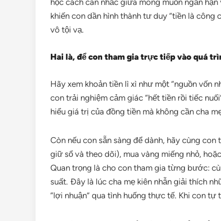
học cách cân nhắc giữa mong muốn ngắn hạn và
khiến con dần hình thành tư duy “tiền là công 
vô tội vạ.
Hai là, để con tham gia trực tiếp vào quá tr
Hãy xem khoản tiền lì xì như một “nguồn vốn n
con trải nghiệm cảm giác “hết tiền rồi tiếc nuố
hiểu giá trị của đồng tiền mà không cần cha mẹ
Còn nếu con sẵn sàng để dành, hãy cùng con th
giữ sổ và theo dõi), mua vàng miếng nhỏ, hoặc
Quan trọng là cho con tham gia từng bước: cùn
suất. Đây là lúc cha mẹ kiên nhẫn giải thích nh
“lợi nhuận” qua tình huống thực tế. Khi con tự 