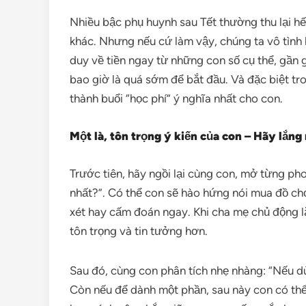
Nhiều bậc phụ huynh sau Tết thường thu lại hết
khác. Nhưng nếu cứ làm vậy, chúng ta vô tình b
duy về tiền ngay từ những con số cụ thể, gần g
bao giờ là quá sớm để bắt đầu. Và đặc biệt tro
thành buổi “học phí” ý nghĩa nhất cho con.
Một là, tôn trọng ý kiến của con – Hãy lắn
Trước tiên, hãy ngồi lại cùng con, mở từng ph
nhất?”. Có thể con sẽ hào hứng nói mua đồ chơ
xét hay cấm đoán ngay. Khi cha mẹ chủ động 
tôn trọng và tin tưởng hơn.
Sau đó, cùng con phân tích nhẹ nhàng: “Nếu dù
Còn nếu để dành một phần, sau này con có thể