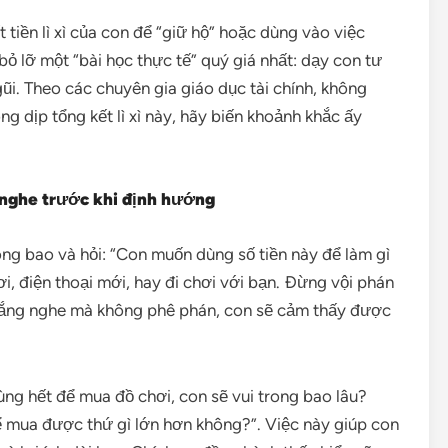
 tiền lì xì của con để “giữ hộ” hoặc dùng vào việc
ỏ lỡ một “bài học thực tế” quý giá nhất: dạy con tư
ũi. Theo các chuyên gia giáo dục tài chính, không
ng dịp tổng kết lì xì này, hãy biến khoảnh khắc ấy
g nghe trước khi định hướng
ong bao và hỏi: “Con muốn dùng số tiền này để làm gì
i, điện thoại mới, hay đi chơi với bạn. Đừng vội phán
lắng nghe mà không phê phán, con sẽ cảm thấy được
ng hết để mua đồ chơi, con sẽ vui trong bao lâu?
 mua được thứ gì lớn hơn không?”. Việc này giúp con