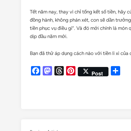
Tết năm nay, thay vì chỉ tổng kết số tiền, hãy
đồng hành, không phán xét, con sẽ dần trưởng t
tiền phục vụ điều gì”. Và đó mới chính là món 
dịp đầu năm mới.
Bạn đã thử áp dụng cách nào với tiền lì xì củ
Facebook
Mastodon
Threads
Pinterest
Sh
Post