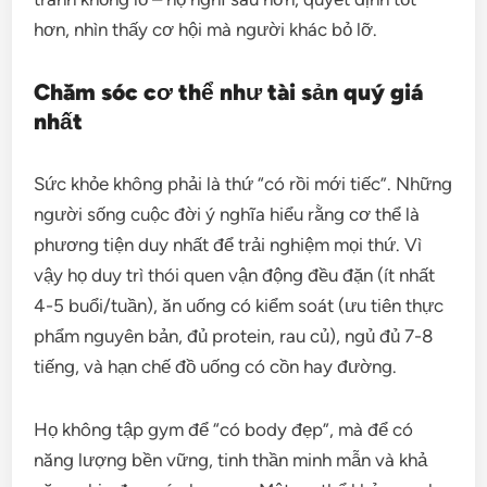
hơn, nhìn thấy cơ hội mà người khác bỏ lỡ.
Chăm sóc cơ thể như tài sản quý giá
nhất
Sức khỏe không phải là thứ “có rồi mới tiếc”. Những
người sống cuộc đời ý nghĩa hiểu rằng cơ thể là
phương tiện duy nhất để trải nghiệm mọi thứ. Vì
vậy họ duy trì thói quen vận động đều đặn (ít nhất
4-5 buổi/tuần), ăn uống có kiểm soát (ưu tiên thực
phẩm nguyên bản, đủ protein, rau củ), ngủ đủ 7-8
tiếng, và hạn chế đồ uống có cồn hay đường.
Họ không tập gym để “có body đẹp”, mà để có
năng lượng bền vững, tinh thần minh mẫn và khả