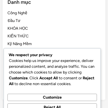
Danh mục
Công Nghệ
Đầu Tư
KHÓA HỌC
KIẾN THỨC
Kỹ Năng Mềm
Kỹ Năng Sống, STEM
We respect your privacy
Sách Hay
Cookies help us improve your experience, deliver
personalized content, and analyze traffic. You can
Tài Chính Cá Nhân
choose which cookies to allow by clicking
TẢN MẠN
Customize
. Click
Accept All
to consent or
Reject
Tiền Điện Tử
All
to decline non-essential cookies.
Tư Duy
Customize
Reject All