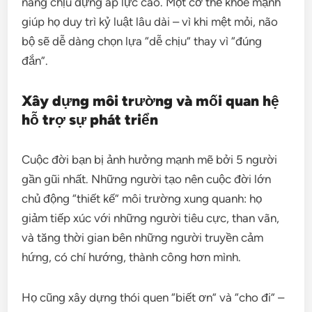
năng chịu đựng áp lực cao. Một cơ thể khỏe mạnh
giúp họ duy trì kỷ luật lâu dài – vì khi mệt mỏi, não
bộ sẽ dễ dàng chọn lựa “dễ chịu” thay vì “đúng
đắn”.
Xây dựng môi trường và mối quan hệ
hỗ trợ sự phát triển
Cuộc đời bạn bị ảnh hưởng mạnh mẽ bởi 5 người
gần gũi nhất. Những người tạo nên cuộc đời lớn
chủ động “thiết kế” môi trường xung quanh: họ
giảm tiếp xúc với những người tiêu cực, than vãn,
và tăng thời gian bên những người truyền cảm
hứng, có chí hướng, thành công hơn mình.
Họ cũng xây dựng thói quen “biết ơn” và “cho đi” –