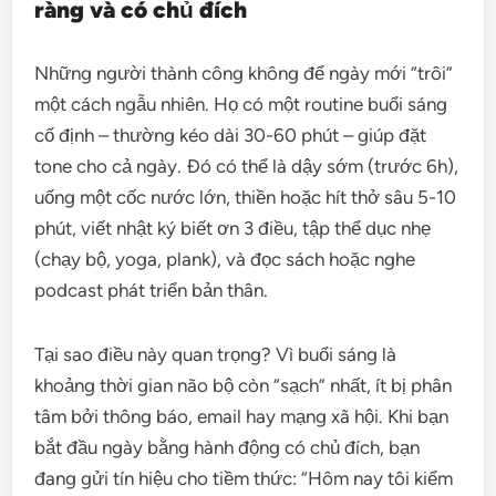
ràng và có chủ đích
Những người thành công không để ngày mới “trôi”
một cách ngẫu nhiên. Họ có một routine buổi sáng
cố định – thường kéo dài 30-60 phút – giúp đặt
tone cho cả ngày. Đó có thể là dậy sớm (trước 6h),
uống một cốc nước lớn, thiền hoặc hít thở sâu 5-10
phút, viết nhật ký biết ơn 3 điều, tập thể dục nhẹ
(chạy bộ, yoga, plank), và đọc sách hoặc nghe
podcast phát triển bản thân.
Tại sao điều này quan trọng? Vì buổi sáng là
khoảng thời gian não bộ còn “sạch” nhất, ít bị phân
tâm bởi thông báo, email hay mạng xã hội. Khi bạn
bắt đầu ngày bằng hành động có chủ đích, bạn
đang gửi tín hiệu cho tiềm thức: “Hôm nay tôi kiểm