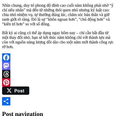
Nhìn chung, duy trì phong độ đỉnh cao cuối năm không phải nhờ “ý
chí siêu nhân” mà đến từ những thói quen nhỏ nhưng kỷ luật cao:
chia nhỏ nhiệm vụ, tự thưởng đúng lúc, chăm sóc bản thân và giữ
ranh giới rõ ràng. Đó là sự “khôn ngoan hơn”, “chủ động hơn” và
“kiên trì hơn” so với số đông.
Bất kỳ ai cũng có thể áp dụng ngay hôm nay – chỉ cần bắt đầu từ
một thay đổi nhỏ, bạn sẽ kết thúc năm không chỉ với thành tựu mà
còn với nguồn năng lượng dồi dào cho một năm mới thành công rực
rỡ hơn.
Facebook
Mastodon
Threads
Post
Pinterest
Share
Post navigation