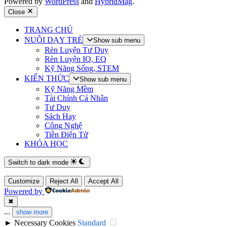
Powered by
WordPress
and
HybridMag
.
Close
TRANG CHỦ
NUÔI DẠY TRẺ
Show sub menu
Rèn Luyện Tư Duy
Rèn Luyện IQ, EQ
Kỹ Năng Sống, STEM
KIẾN THỨC
Show sub menu
Kỹ Năng Mềm
Tài Chính Cá Nhân
Tư Duy
Sách Hay
Công Nghệ
Tiền Điện Tử
KHÓA HỌC
Switch to dark mode
Customize
Reject All
Accept All
Powered by
✖
...
show more
►
Necessary Cookies
Standard