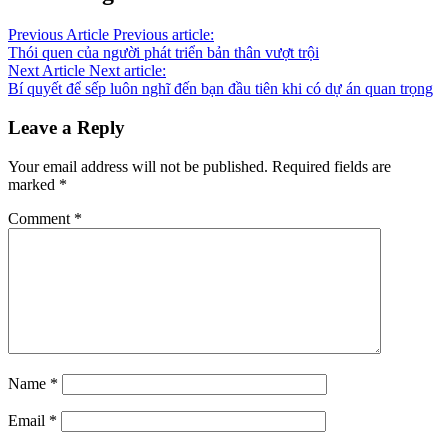
Previous Article
Previous article:
Thói quen của người phát triển bản thân vượt trội
Next Article
Next article:
Bí quyết để sếp luôn nghĩ đến bạn đầu tiên khi có dự án quan trọng
Leave a Reply
Your email address will not be published.
Required fields are
marked
*
Comment
*
Name
*
Email
*