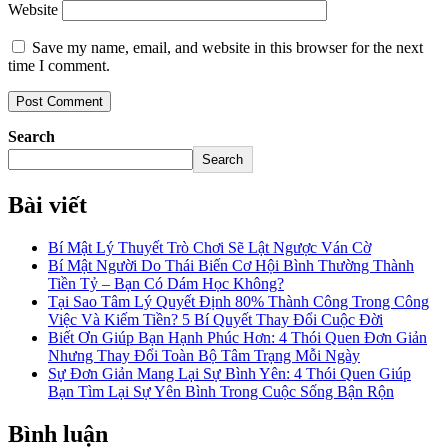
Website
Save my name, email, and website in this browser for the next
time I comment.
Search
Search
Bài viết
Bí Mật Lý Thuyết Trò Chơi Sẽ Lật Ngược Ván Cờ
Bí Mật Người Do Thái Biến Cơ Hội Bình Thường Thành
Tiền Tỷ – Bạn Có Dám Học Không?
Tại Sao Tâm Lý Quyết Định 80% Thành Công Trong Công
Việc Và Kiếm Tiền? 5 Bí Quyết Thay Đổi Cuộc Đời
Biết Ơn Giúp Bạn Hạnh Phúc Hơn: 4 Thói Quen Đơn Giản
Nhưng Thay Đổi Toàn Bộ Tâm Trạng Mỗi Ngày
Sự Đơn Giản Mang Lại Sự Bình Yên: 4 Thói Quen Giúp
Bạn Tìm Lại Sự Yên Bình Trong Cuộc Sống Bận Rộn
Bình luận