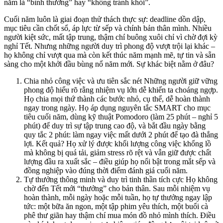
năm là “bình thường” hay “không tránh khỏi”.
Cuối năm luôn là giai đoạn thử thách thực sự: deadline dồn dập,
mục tiêu cần chốt sổ, áp lực từ sếp và chính bản thân mình. Nhiều
người kiệt sức, mất tập trung, thậm chí buông xuôi chỉ vì chờ đợi kỳ
nghỉ Tết. Nhưng những người duy trì phong độ vượt trội lại khác –
họ không chỉ vượt qua mà còn kết thúc năm mạnh mẽ, tự tin và sẵn
sàng cho một khởi đầu bùng nổ năm mới. Sự khác biệt nằm ở đâu?
Chia nhỏ công việc và ưu tiên sắc nét Những người giữ vững
phong độ hiểu rõ rằng nhiệm vụ lớn dễ khiến ta choáng ngợp.
Họ chia mọi thứ thành các bước nhỏ, cụ thể, dễ hoàn thành
ngay trong ngày. Họ áp dụng nguyên tắc SMART cho mục
tiêu cuối năm, dùng kỹ thuật Pomodoro (làm 25 phút – nghỉ 5
phút) để duy trì sự tập trung cao độ, và bắt đầu ngày bằng
quy tắc 2 phút: làm ngay việc mất dưới 2 phút để tạo đà thắng
lợi. Kết quả? Họ xử lý được khối lượng công việc khổng lồ
mà không bị quá tải, giảm stress rõ rệt và vẫn giữ được chất
lượng đầu ra xuất sắc – điều giúp họ nổi bật trong mắt sếp và
đồng nghiệp vào đúng thời điểm đánh giá cuối năm.
Tự thưởng thông minh và duy trì tinh thần tích cực Họ không
chờ đến Tết mới “thưởng” cho bản thân. Sau mỗi nhiệm vụ
hoàn thành, mỗi ngày hoặc mỗi tuần, họ tự thưởng ngay lập
tức: một bữa ăn ngon, một tập phim yêu thích, một buổi cà
phê thư giãn hay thậm chí mua món đồ nhỏ mình thích. Điều