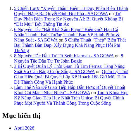
5 Chiến Lược “Xuyên Thấu” Biến Tư Duy Phản Biện Thành
Quyền Năng Ra Quyết Định Đột Phá - SAGOWA
on
Tư
Duy Phản Biện Trong Kỷ Nguyên AI: Bí Quyết Không Bị
“Dắt Mũi” Bởi Thông Tin Ảo
6 Nguyên Tắc “Bất Khả Xâm Phạm” Biến Giới Hạn Cá
Nhân Thành “Bức Tường Thành” Bảo Vệ Hạnh Phúc &
Năng Suất - SAGOWA
on
5 Chiến Thuật “Thép” Biến Thất
Bại Thành Bàn Đạp, Xây Dựng Khả Năng Phục Hồi Phi
Thường
8 Nguyên Tắc Đầu Tư Từ Seth Klarman - SAGOWA
on
8
Nguyên Tắc Đầu Tư Từ John Bogle
3 Bí Quyết Quản Lý Thời Gian Từ Tim Ferriss: Tăng Năng
Suất Và Cân Bằng Cuộc Sống - SAGOWA
on
Quản Lý Thời
Gian Hiệu Quả: Bí Quyết Lập Kế Hoạch 168 Giờ Mỗi Tuần
Để Thành Công Và Hạnh Phúc
Làm Thế Nào Để Giao Tiếp Hấp Dẫn Hơn: Bí Quyết Thoát
Khỏi Cái Mác “Nhạt Nhẽo” - SAGOWA
on
Top 5 Khóa Học
Kỹ Năng Giao Tiếp Hay Nhất Trên Unica: Bí Quyết Chinh
Phục Mọi Người Và Thành Công Trong Cuộc Sống
Mục hiển thị
April 2026