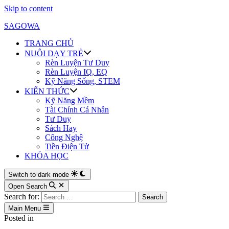
Skip to content
SAGOWA
TRANG CHỦ
NUÔI DẠY TRẺ
Rèn Luyện Tư Duy
Rèn Luyện IQ, EQ
Kỹ Năng Sống, STEM
KIẾN THỨC
Kỹ Năng Mềm
Tài Chính Cá Nhân
Tư Duy
Sách Hay
Công Nghệ
Tiền Điện Tử
KHÓA HỌC
Switch to dark mode
Open Search
Search for:
Main Menu
Posted in