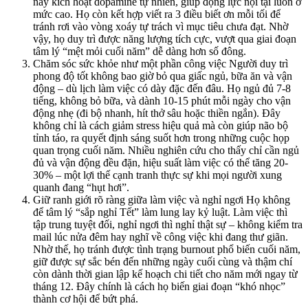
này kích hoạt dopamine tự nhiên, giúp động lực nội tại luôn ở
mức cao. Họ còn kết hợp viết ra 3 điều biết ơn mỗi tối để
tránh rơi vào vòng xoáy tự trách vì mục tiêu chưa đạt. Nhờ
vậy, họ duy trì được năng lượng tích cực, vượt qua giai đoạn
tâm lý “mệt mỏi cuối năm” dễ dàng hơn số đông.
Chăm sóc sức khỏe như một phần công việc Người duy trì
phong độ tốt không bao giờ bỏ qua giấc ngủ, bữa ăn và vận
động – dù lịch làm việc có dày đặc đến đâu. Họ ngủ đủ 7-8
tiếng, không bỏ bữa, và dành 10-15 phút mỗi ngày cho vận
động nhẹ (đi bộ nhanh, hít thở sâu hoặc thiền ngắn). Đây
không chỉ là cách giảm stress hiệu quả mà còn giúp não bộ
tỉnh táo, ra quyết định sáng suốt hơn trong những cuộc họp
quan trọng cuối năm. Nhiều nghiên cứu cho thấy chỉ cần ngủ
đủ và vận động đều đặn, hiệu suất làm việc có thể tăng 20-
30% – một lợi thế cạnh tranh thực sự khi mọi người xung
quanh đang “hụt hơi”.
Giữ ranh giới rõ ràng giữa làm việc và nghỉ ngơi Họ không
để tâm lý “sắp nghỉ Tết” làm lung lay kỷ luật. Làm việc thì
tập trung tuyệt đối, nghỉ ngơi thì nghỉ thật sự – không kiểm tra
mail lúc nửa đêm hay nghĩ về công việc khi đang thư giãn.
Nhờ thế, họ tránh được tình trạng burnout phổ biến cuối năm,
giữ được sự sắc bén đến những ngày cuối cùng và thậm chí
còn dành thời gian lập kế hoạch chi tiết cho năm mới ngay từ
tháng 12. Đây chính là cách họ biến giai đoạn “khó nhọc”
thành cơ hội để bứt phá.